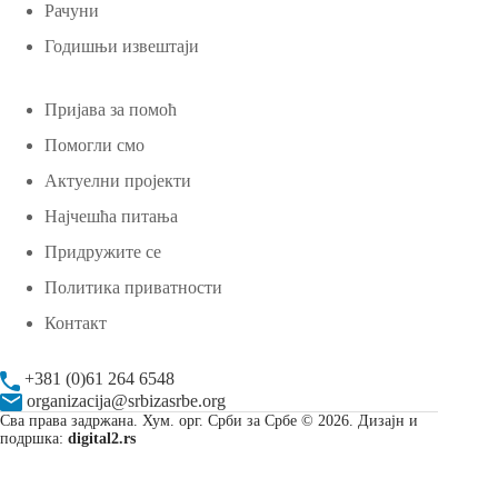
Рачуни
Годишњи извештаји
Пријава за помоћ
Помогли смо
Актуелни пројекти
Најчешћа питања
Придружите се
Политика приватности
Контакт
+381 (0)61 264 6548
organizacija@srbizasrbe.org
Сва права задржана. Хум. орг. Срби за Србе © 2026. Дизајн и
подршка:
digital2.rs