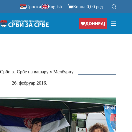
Прескочи
Српски
|
English
Корпа
0,00
рсд
на
ДОНИРАЈ
Срби за Србе на вашару у Мелбурну
26. фебруар 2016.