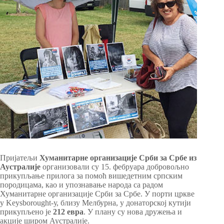
Пријатељи
Хуманитарне организације Срби за Србе из
Аустралије
организовали су 15. фебруара добровољно
прикупљање прилога за помоћ вишедетним српским
породицама, као и упознавање народа са радом
Хуманитарне организације Срби за Србе. У порти цркве
у Keysborought-у, близу Мелбурна, у донаторској кутији
прикупљено је
212 евра
. У плану су нова дружења и
акције широм Аустралије.