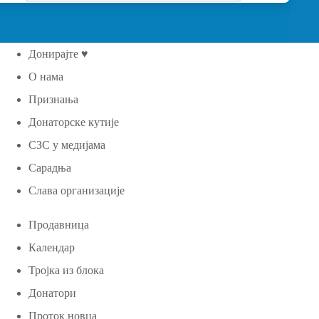
Донирајте ♥
О нама
Признања
Донаторске кутије
СЗС у медијама
Сарадња
Слава организације
Продавница
Календар
Тројка из блока
Донатори
Проток новца