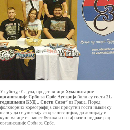
У суботу, 01. јула, представници
Хуманитарне
организације Срби за Србе Аустрија
били су гости
21.
годишњици КУД „ Свети Сава“
из Граца. Поред
фолклорних кореографија сви присутни гости имали су
шансу да се упознају са организацијом, да донирају и
купе мајице из нашег бутика и на тај начин подрже рад
организације Срби за Србе.