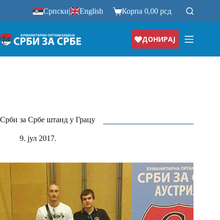
Прескочи
Српски
|
English
Корпа
0,00
рсд
на
ДОНИРАЈ
Срби за Србе штанд у Грацу
9. јул 2017.