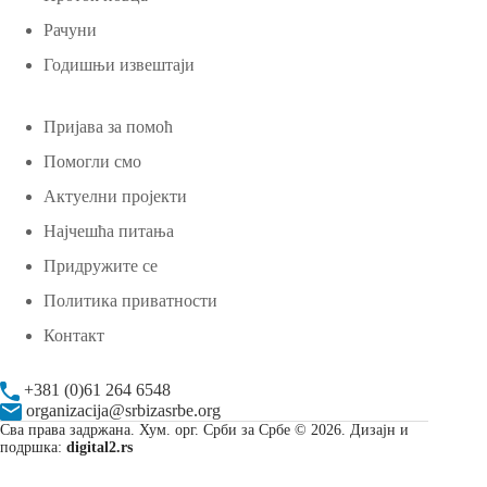
Рачуни
Годишњи извештаји
Пријава за помоћ
Помогли смо
Актуелни пројекти
Најчешћа питања
Придружите се
Политика приватности
Контакт
+381 (0)61 264 6548
organizacija@srbizasrbe.org
Сва права задржана. Хум. орг. Срби за Србе © 2026. Дизајн и
подршка:
digital2.rs