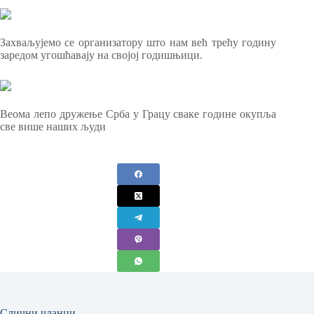
Захваљујемо се организатору што нам већ трећу годину
заредом угошћавају на својој годишњици.
Веома лепо дружење Срба у Грацу сваке године окупља
све више наших људи
Слични чланци