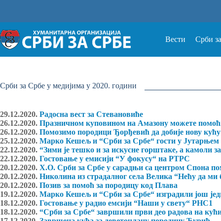
Прескочи
на
Вести
Срби з
Срби за Србе у медијима у 2020. години
29.12.2020.
Радосна вест за Стевановиће
26.12.2020.
Празничном куповином на Амазону можете помоћи
26.12.2020.
Помозимо породици Ђорђевић да добије нову кућу
25.12.2020.
Марко Кешељ и “Срби за Србе“ гости у Јутарњем
22.12.2020.
“Зими је тешко и за искусне горштаке, а камоли за
22.12.2020.
Гостовање у емисији “У фокусу“ на РТРС
20.12.2020.
Х.О. Срби за Србе у сарадњи са центром Спона п
20.12.2020.
Николина из страдалног села Велика “Нећу да ми 
20.12.2020.
Позив за помоћ за породицу код Плава
19.12.2020.
Марко Кешељ и “Срби за Србе“ изградили још јед
18.12.2020.
Гостовање у радио емсији “Наши у свету“ РНС1
18.12.2020.
“Срби за Србе“ завршили први део радова на кућ
17.12.2020.
Завршена кућа за деветочлану породицу Ђурић