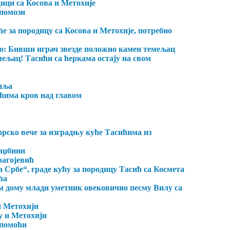
ици са Косова и Метохије
 помози
 за породицу са Косова и Метохије, потребно
но: Бивши играч звезде положио камен темељац
љац! Тасићи са ћеркама остају на свом
пља
ћима кров над главом
рско вече за изградњу куће Тасићима из
аџбини
рагојевић
Србе“, граде кућу за породицу Тасић са Космета
ћа
м дому млади уметник овековичио песму Вилу са
и Метохији
у и Метохији
 помоћи