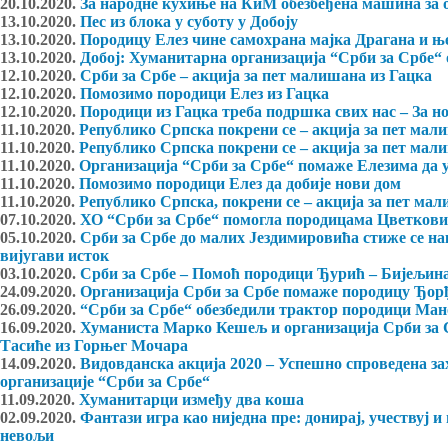
20.10.2020.
За народне кухиње на КиМ обезбеђена машина за 
13.10.2020.
Пес из блока у суботу у Добоју
13.10.2020.
Породицу Елез чине самохрана мајка Драгана и њ
13.10.2020.
Добој: Хуманитарна организација “Срби за Србе“ 
12.10.2020.
Срби за Србе – акција за пет малишана из Гацка
12.10.2020.
Помозимо породици Елез из Гацка
12.10.2020.
Породици из Гацка треба подршка свих нас – За н
11.10.2020.
Републико Српска покрени се – акција за пет мал
11.10.2020.
Републико Српска покрени се – акција за пет мал
11.10.2020.
Организација “Срби за Србе“ помаже Елезима да у
11.10.2020.
Помозимо породици Елез да добије нови дом
11.10.2020.
Републико Српска, покрени се – акција за пет ма
07.10.2020.
ХО “Срби за Србе“ помогла породицама Цветков
05.10.2020.
Срби за Србе до малих Јездимировића стиже се на
вијугави исток
03.10.2020.
Срби за Србе – Помоћ породици Ђурић – Бијељин
24.09.2020.
Организација Срби за Србе помаже породицу Ђор
26.09.2020.
“Срби за Србе“ обезбедили трактор породици Ман
16.09.2020.
Хуманиста Марко Кешељ и организација Срби за С
Тасиће из Горњег Мочара
14.09.2020.
Видовданска акција 2020 – Успешно спроведена з
организације “Срби за Србе“
11.09.2020.
Хуманитарци између два коша
02.09.2020.
Фантази игра као ниједна пре: донирај, учествуј и
невољи