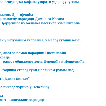
ва београдска кафана узврати ударац укусном
6 малих Драгојевића
 да помогну породици Димић са Косова
– Ђорђевиће из Балчака посетила хуманитарна
и у нехуманим условима, у малој кућици којој
на, апел за помоћ породици Цветановић
нковца
 – радост обнвљеног дома Перовића и Нешковића
70 годинца старој кући с великом рупом над
 ти једине ципеле“
ла пикадо турнир у Невесињу
ка
ац за вишечлане породице