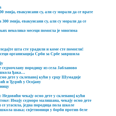
а
мија, евакуисани су, али су морали да се врате
300 змија, евакуисани су, али су морали да се
њих неколико месеци помогла је многима
ледајте шта сте урадили и коме сте помогли!
ци организација Срби за Србе завршила
ју
 седмочлану породицу из села Јабланово
 школа ђака…
смо дете у склепаној кући у срцу Шумадије
ић и Ђурић у Осојану
лницу
 Недовићи чекају осмо дете у склепаној кући
токе: Имају седморо малишана, чекају осмо дете
и се угасила, једна породица пола школе
школа шака; свјетионици у борби против беле