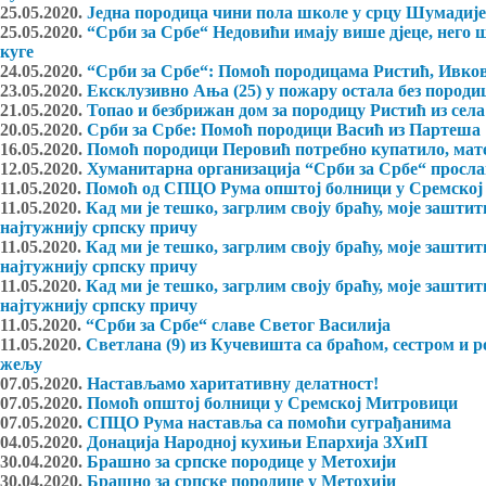
25.05.2020.
Једна породица чини пола школе у срцу Шумадије:
25.05.2020.
“Срби за Србе“ Недовићи имају више дјеце, него ш
куге
24.05.2020.
“Срби за Србе“: Помоћ породицама Ристић, Ивков
23.05.2020.
Ексклузивно Ања (25) у пожару остала без породиц
21.05.2020.
Топао и безбрижан дом за породицу Ристић из сел
20.05.2020.
Срби за Србе: Помоћ породици Васић из Партеша
16.05.2020.
Помоћ породици Перовић потребно купатило, мате
12.05.2020.
Хуманитарна организација “Срби за Србе“ просл
11.05.2020.
Помоћ од СПЦО Рума општој болници у Сремско
11.05.2020.
Кад ми је тешко, загрлим своју браћу, моје зашти
најтужнију српску причу
11.05.2020.
Кад ми је тешко, загрлим своју браћу, моје зашти
најтужнију српску причу
11.05.2020.
Кад ми је тешко, загрлим своју браћу, моје зашти
најтужнију српску причу
11.05.2020.
“Срби за Србе“ славе Светог Василија
11.05.2020.
Светлана (9) из Кучевишта са браћом, сестром и р
жељу
07.05.2020.
Настављамо харитативну делатност!
07.05.2020.
Помоћ општој болници у Сремској Митровици
07.05.2020.
СПЦО Рума наставља са помоћи суграђанима
04.05.2020.
Донација Народној кухињи Епархија ЗХиП
30.04.2020.
Брашно за српске породице у Метохији
30.04.2020.
Брашно за српске породице у Метохији