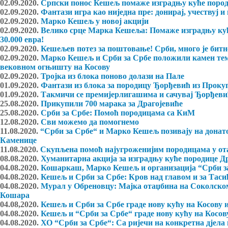
02.09.2020.
Српски понос Кешељ помаже изградњу куће пород
02.09.2020.
Фантази игра као ниједна пре: донирај, учествуј и
02.09.2020.
Марко Кешељ у новој акцији
02.09.2020.
Велико срце Марка Кешеља: Помаже изградњу куће
30.000 евра!
02.09.2020.
Кешељев потез за поштовање! Срби, много је бит
02.09.2020.
Марко Кешељ и Срби за Србе положили камен теме
вековном огњишту на Косову
02.09.2020.
Тројка из блока поново долази на Пале
01.09.2020.
Фантази из блока за породицу Ђорђевић из Проку
01.09.2020.
Такмичи се премијерлигашима и сачувај Ђорђеви
25.08.2020.
Прикупили 700 марака за Драгојевиће
25.08.2020.
Срби за Србе: Помоћ породицама са КиМ
12.08.2020.
Сви можемо да помогнемо
11.08.2020.
“Срби за Србе“ и Марко Кешељ позивају на донато
Каменице
11.08.2020.
Скупљена помоћ најугроженијим породицама у от
08.08.2020.
Хуманитарна акција за изградњу куће породице Д
04.08.2020.
Кошаркаш, Марко Кешељ и организација “Срби за 
04.08.2020.
Кешељ и Срби за Србе: Кров над главом и за Таси
04.08.2020.
Мурал у Обреновцу: Мајка отаџбина на Соколско
Кошара
04.08,2020.
Кешељ и Срби за Србе граде нову кућу на Косову 
04.08.2020.
Кешељ и “Срби за Србе“ граде нову кућу на Косов
04.08.2020.
ХО “Срби за Србе“: Са ријечи на конкретна дјела