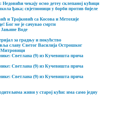
 Недовићи чекају осмо детеу склепаној кућици
кола ђака; свјетионици у борби против бијеле
ић и Трајковић са Косова и Метохије
е! Бог ме је сачувао смрти
а Јањине Воде
ријал за градњу и покућство
авља славу Светог Василија Острошког
ј Митровици
тнике: Светлана (9) из Кучевишта прича
тнике: Светлана (9) из Кучевишта прича
тнике: Светлана (9) из Кучевишта прича
одитељима живи у старој кући: има само једну