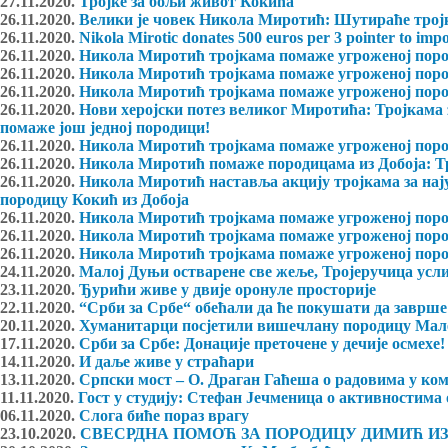
27.11.2020.
Тројке за бољи живот Кокића
26.11.2020.
Велики је човек Никола Миротић: Шутираће тројк
26.11.2020.
Nikola Mirotic donates 500 euros per 3 pointer to imp
26.11.2020.
Никола Миротић тројкама помаже угроженој поро
26.11.2020.
Никола Миротић тројкама помаже угроженој поро
26.11.2020.
Никола Миротић тројкама помаже угроженој поро
26.11.2020.
Нови херојски потез великог Миротића: Тројкама 
помаже још једној породици!
26.11.2020.
Никола Миротић тројкама помаже угроженој поро
26.11.2020.
Никола Миротић помаже породицама из Добоја: Тр
26.11.2020.
Никола Миротић наставља акцију тројкама за нају
породицу Кокић из Добоја
26.11.2020.
Никола Миротић тројкама помаже угроженој поро
26.11.2020.
Никола Миротић тројкама помаже угроженој поро
26.11.2020.
Никола Миротић тројкама помаже угроженој поро
24.11.2020.
Малој Дуњи остварене све жеље, Тројеручица ус
23.11.2020.
Ђурићи живе у двије оронуле просторије
22.11.2020.
“Срби за Србе“ обећали да ће покушати да заврш
20.11.2020.
Хуманитарци посјетили вишечлану породицу Мал
17.11.2020.
Срби за Србе: Донације преточене у дечије осмехе!
14.11.2020.
И даље живе у страћари
13.11.2020.
Српски мост – О. Драган Гаћеша о радовима у ко
11.11.2020.
Гост у студију: Стефан Јечменица о активностима 
06.11.2020.
Слога биће пораз врагу
23.10.2020.
СВЕСРДНА ПОМОЋ ЗА ПОРОДИЦУ ДИМИЋ ИЗ