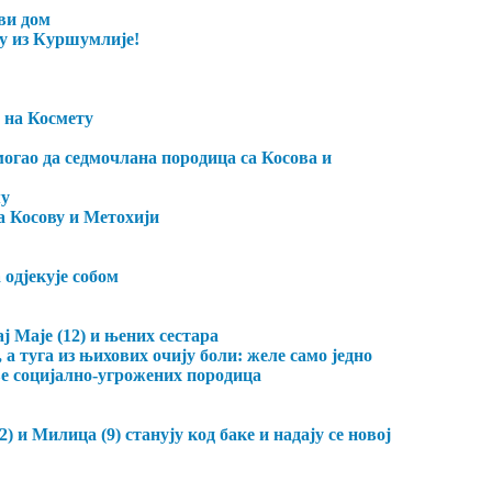
ови дом
цу из Куршумлије!
 на Космету
огао да седмочлана породица са Косова и
му
а Косову и Метохији
одјекује собом
ј Маје (12) и њених сестара
 а туга из њихових очију боли: желе само једно
ове социјално-угрожених породица
) и Милица (9) станују код баке и надају се новој