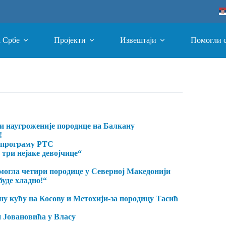
а Србе
Пројекти
Извештаји
Помогли 
 наугроженије породице на Балкану
!
 програму РТС
 три нејаке девојчице“
омогла четири породице у Северној Македонији
буде хладно!“
ну кућу на Косову и Метохији-за породицу Тасић
и Јовановића у Власу