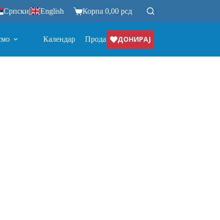
Српски
|
English
Корпа
0,00
рсд
ДОНИРАЈ
смо
Календар
Продавница