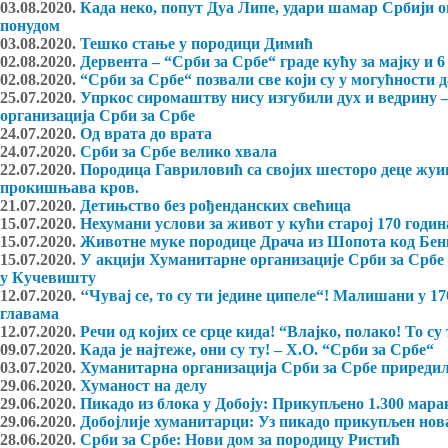
03.08.2020.
Када неко, попут Дуа Липе, удари шамар Србији о
понудом
03.08.2020.
Тешко стање у породици Димић
02.08.2020.
Дервента – “Срби за Србе“ граде кућу за мајку и 
02.08.2020.
“Срби за Србе“ позвали све који су у могућности
25.07.2020.
Упркос сиромаштву нису изгубили дух и ведрину 
организација Срби за Србе
24.07.2020.
Од врата до врата
24.07.2020.
Срби за Србе велико хвала
22.07.2020.
Породица Гавриловић са својих шесторо деце жуив
прокишњава кров.
21.07.2020.
Детињство без рођенданских свећица
15.07.2020.
Нехумани услови за живот у кући старој 170 годи
15.07.2020.
Животне муке породице Драча из Шопота код Бе
15.07.2020.
У акцији Хуманитарне организације Срби за Србе
у Кучевишту
12.07.2020. ‘
‘Чувај се, то су ти једине ципеле“! Малишани у 1
главама
12.07.2020.
Речи од којих се срце кида! “Влајко, полако! То су
09.07.2020.
Када је најтеже, они су ту! – Х.О. “Срби за Србе“
03.07.2020.
Хуманитарна организација Срби за Србе приреди
29.06.2020.
Хуманост на делу
29.06.2020.
Пикадо из блока у Добоју: Прикупљено 1.300 мара
29.06.2020.
Добојлије хуманитарци: Уз пикадо прикупљен нов
28.06.2020.
Срби за Србе: Нови дом за породицу Ристић