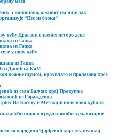
обраду меса
ених 5 малишана, а живот им није лак
организује “Пес из блока“
ову кућу Драгани и њених петоро деце
ишана из Гацка
ишана из Гацка
селе у нову кућу
лишана из Гацка
ић и Данић са КиМ
кон вожње шумом, кроз блато и пролазака кроз
а
ђевић из села Балчак крај Прокупља
ојловић из Гораждевца
рбе: На Косову и Метохији ниче нова кућа за
ахваљујући широкогрудој помоћи хуманитарне
 помози породици Ђорђевић која је у великој