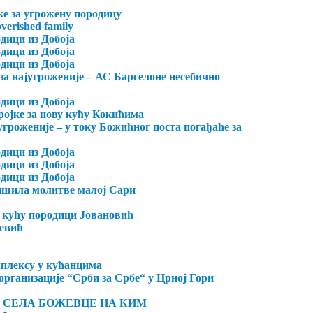
е за угрожену породицу
overished family
дици из Добоја
дици из Добоја
дици из Добоја
за најугроженије – АС Барселоне несебично
дици из Добоја
ојке за нову кућу Кокићима
гроженије – у току Божићног поста погађаће за
дици из Добоја
дици из Добоја
дици из Добоја
лишила молитве малој Сари
е кућу породици Јовановић
евић
мплексу у кућанцима
организације “Срби за Србе“ у Црној Гори
 СЕЛА БОЖЕВЦЕ НА
КИМ