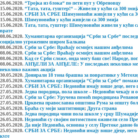
26.06.2020.
“Тројка из блока“ по пети пут у Обреновцу
15.06.2020.
“Тата, тата, гуштер!“ – Живели у кући са 300 змиј
15.06.2020.
СРБИ ЗА СРБЕ Шимуновићи живјели у кући са 300 з
15.06.2020.
Шимуновићи у кући живјели са 300 змија
15.06.2020.
Тата, тата, гуштер: Шимуновићи живели у кући са 
врате
08.06.2020.
Хуманитарна организација “Срби за Србе“ послед
социјално угроженим широм Балкана
08.06.2020.
Срби за Србе: Враћају осмијех нашим анђелима
08.06.2020.
Срби за Србе: Враћају осмијех нашим анђелима
08.06.2020.
Кад се Срби сложе, онда могу баш све! Народе, пог
08.06.2020.
АНЂЕЛИ ЗА АНЂЕЛЕ: У последњих неколико месе
неколико важних акција
30.05.2020.
Донирали 18 тона брашна за повратнике у Метохи
28.05.2020.
Хуманитарна организација “Срби за Србе“ помаже
27.05.2020.
СРБИ ЗА СРБЕ: Недовићи имају више деце, него
27.05.2020.
Једна породица, пола школе – Недовићи чекају и о
27.05.2020.
Срби за Србе: Уручена помоћ породицама Репанов
27.05.2020.
Црквена православна општина Рума за општу бо
26.05.2020.
Браћа су моји заштитници
;
Друга страна
26.05.2020.
Једна породица чини пола школе у срцу Шумадије:
26.05.2020.
Недовићи су својим потомством оживели село Пре
26.05.2020.
Да није Недовића, основна у селу Претоке давно б
25.05.2020.
СРБИ ЗА СРБЕ: Недовићи имају више дјеце, него 
куге