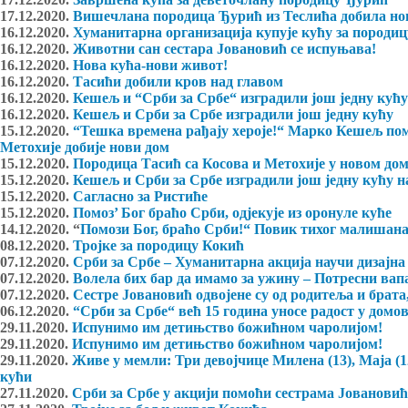
17.12.2020.
Вишечлана породица Ђурић из Теслића добила н
16.12.2020.
Хуманитарна организација купује кућу за породи
16.12.2020.
Животни сан сестара Јовановић се испуњава!
16.12.2020.
Нова кућа-нови живот!
16.12.2020.
Тасићи добили кров над главом
16.12.2020.
Кешељ и “Срби за Србе“ изградили још једну кућу
16.12.2020.
Кешељ и Срби за Србе изградили још једну кућу
15.12.2020.
“Тешка времена рађају хероје!“ Марко Кешељ пом
Метохије добије нови дом
15.12.2020.
Породица Тасић са Косова и Метохије у новом до
15.12.2020.
Кешељ и Срби за Србе изградили још једну кућу н
15.12.2020.
Сагласно за Ристиће
15.12.2020.
Помоз’ Бог браћо Срби, одјекује из оронуле куће
14.12.2020. “
Помози Бог, браћо Срби!“ Повик тихог малишана 
08.12.2020.
Тројке за породицу Кокић
07.12.2020.
Срби за Србе – Хуманитарна акција научи дизајна
07.12.2020.
Волела бих бар да имамо за ужину – Потресни вапа
07.12.2020.
Сестре Јовановић одвојене су од родитеља и брата,
06.12.2020.
“Срби за Србе“ већ 15 година уносе радост у дом
29.11.2020.
Испунимо им детињство божићном чаролијом!
29.11.2020.
Испунимо им детињство божићном чаролијом!
29.11.2020.
Живе у мемли: Три девојчице Милена (13), Маја (12
кући
27.11.2020.
Срби за Србе у акцији помоћи сестрама Јовановић