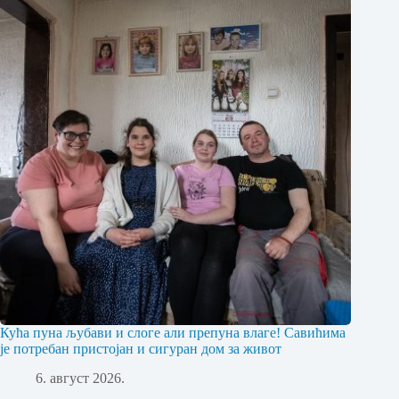
Кућа пуна љубави и слоге али препуна влаге! Савићима
је потребан пристојан и сигуран дом за живот
6. август 2026.