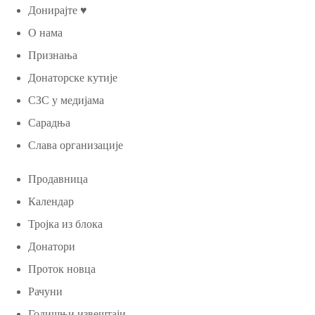
Донирајте ♥
О нама
Признања
Донаторске кутије
СЗС у медијама
Сарадња
Слава организације
Продавница
Календар
Тројка из блока
Донатори
Проток новца
Рачуни
Годишњи извештаји