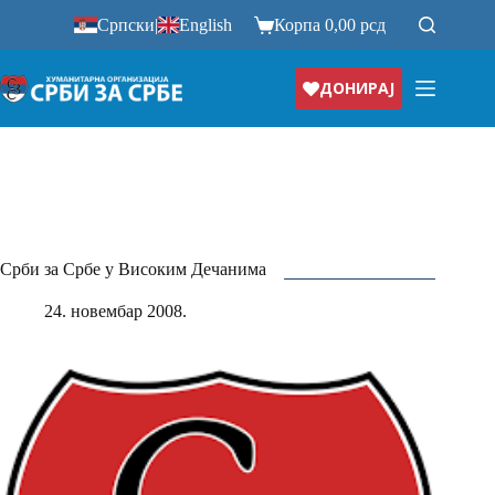
Прескочи
Српски
|
English
Корпа
0,00
рсд
на
ДОНИРАЈ
Срби за Србе у Високим Дечанима
24. новембар 2008.