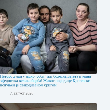
Петоро душа у једној соби, три болесна детета и једна
заједничка велика борба! Живот породице Крстевски
испуњен је свакодневном бригом
7. август 2026.