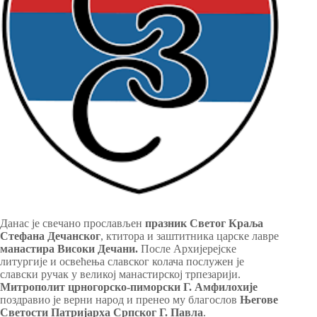
Данас је свечано прослављен
празник Светог Краља
Стефана Дечанског
, ктитора и заштитника царске лавре
манастира Високи Дечани.
После Архијерејске
литургије и освећења славског колача послужен је
славски ручак у великој манастирској трпезарији.
Митрополит црногорско-пиморски Г. Амфилохије
поздравио је верни народ и пренео му благослов
Његове
Светости Патријарха Српског Г. Павла
.