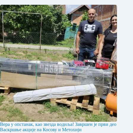
Вера у опстанак, као звезда водиља! Завршен је први део
Васкршње акције на Косову и Метохији