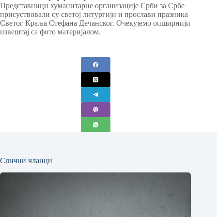
Представници хуманитарне организације Срби за Србе
присуствовали су светој литургији и прослави празника
Светог Краља Стефана Дечанског. Очекујемо опширнији
извештај са фото материјалом.
Слични чланци