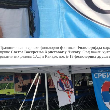
Традиционални српски фолклорни фестивал
Фолклоријада
одрж
цркве
Светог Васкрсења Христовог у Чикагу
. Овај важан кул
различитих делова САД и Канаде, док је
18 фолклорних друшт