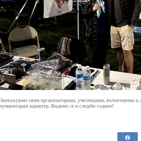
Захваљујемо свим организаторима, учесницима, волонтерима и д
хуманитарни карактер. Видимо се и следеће године!