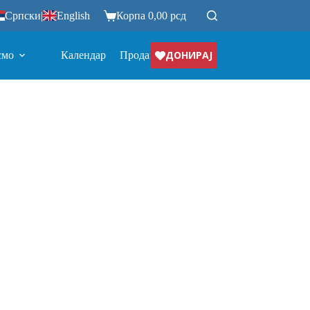
Српски
|
English
Корпа
0,00
рсд
ДОНИРАЈ
смо
Календар
Продавница