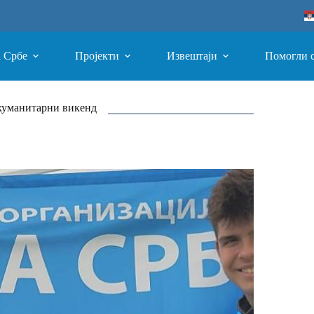
а Србе
Пројекти
Извештаји
Помогли 
хуманитарни викенд