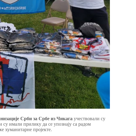
низације Срби за Србе
из
Чикага
учествовали су
 су имали прилику да се упознају са радом
же хуманитарне пројекте.