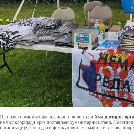
На позив организатора, чланови и волонтери
Хуманитарне орга
на Фолклоријади кроз постављен хуманитарни штанд. Посетиоци
организације, као и да својим куповинама мајица и застава подр