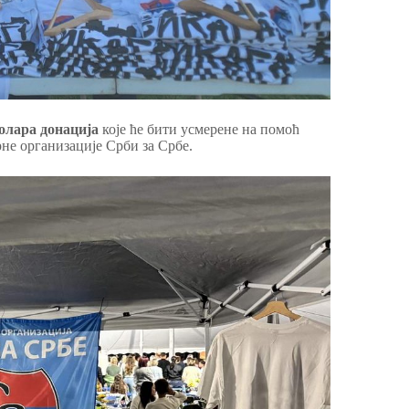
долара донација
које ће бити усмерене на помоћ
е организације Срби за Србе.