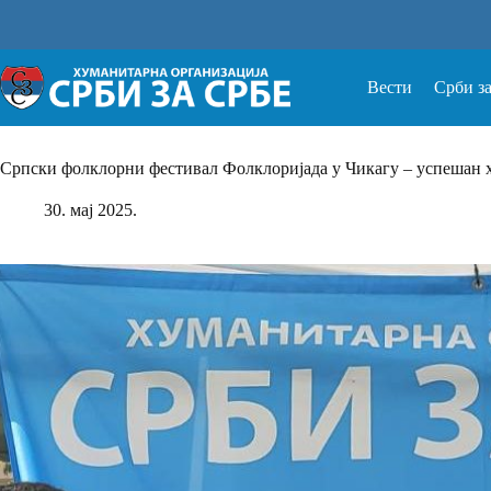
Прескочи
на
Вести
Срби з
Српски фолклорни фестивал Фолклоријада у Чикагу – успешан 
30. мај 2025.