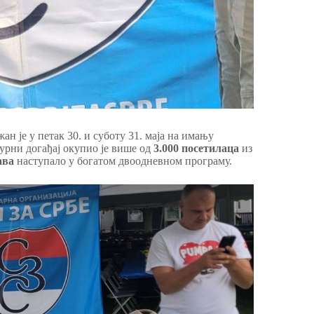
ан је у петак 30. и суботу 31. маја на имању
турни догађај окупио је више од
3.000 посетилаца
из
ава
наступало у богатом двоодневном програму.