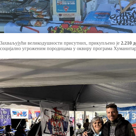
Захваљујући великодушности присутних, прикупљено је
2.210 
социјално угроженим породицама у оквиру програма Хуманитарн