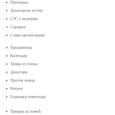
Признања
Донаторске кутије
СЗС у медијама
Сарадња
Слава организације
Продавница
Календар
Тројка из блока
Донатори
Проток новца
Рачуни
Годишњи извештаји
Пријава за помоћ