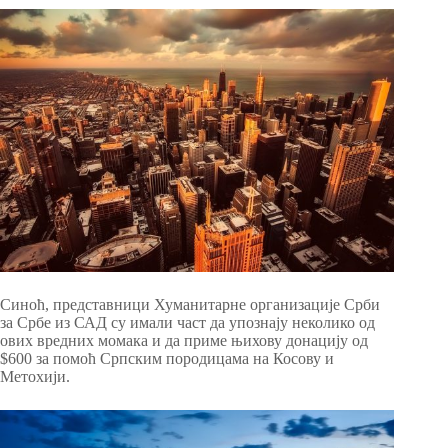
Синоћ, представници Хуманитарне организације Срби
за Србе из САД су имали част да упознају неколико од
ових вредних момака и да приме њихову донацију од
$600 за помоћ Српским породицама на Косову и
Метохији.