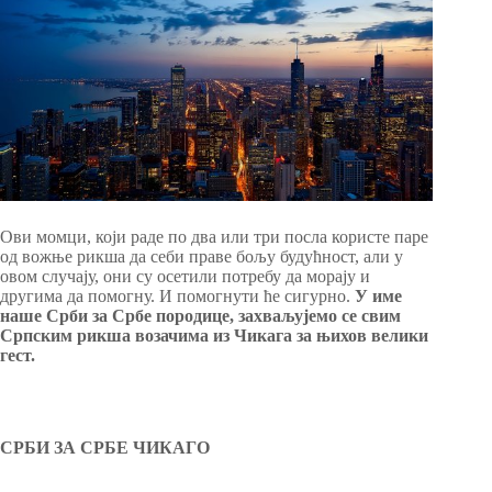
Ови момци, који раде по два или три посла користе паре
од вожње рикша да себи праве бољу будућност, али у
овом случају, они су осетили потребу да морају и
другима да помогну. И помогнути ће сигурно.
У име
наше Срби за Србе породице, захваљујемо се свим
Српским рикша возачима из Чикага за њихов велики
гест.
СРБИ ЗА СРБЕ ЧИКАГО