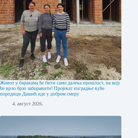
Живот у баракама ће бити само далека прошлост, на коју
ће врло брзо заборавити! Пројекат изградње куће
породици Дашић иде у добром смеру
4. август 2026.