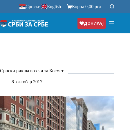
Прескочи
Српски
|
English
Корпа
0,00
рсд
на
ДОНИРАЈ
Српски рикша возачи за Космет
8. октобар 2017.