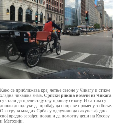
Како се приближава крај летње сезоне у Чикагу и стиже
хладна чикашка зима,
Српски рикша возачи из Чикага
су стали да прелистају ову прошлу сезону. И са тим су
дошли до одлуке да пробају да направе промену за боље.
Ова група младих Срба су одлучили да сакупе заједно
свој вредно зарађен новац и да помогну деци на Косову
и Метохији.