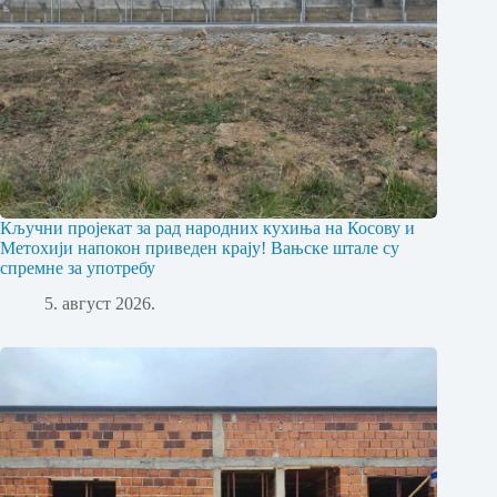
Кључни пројекат за рад народних кухиња на Косову и
Метохији напокон приведен крају! Вањске штале су
спремне за употребу
5. август 2026.