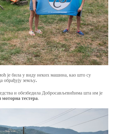
оћ је била у виду неких машина, као што су
да обрађују земљу
.
редства и обезбедила Добросављевићима шта им је
и моторна тестера
.