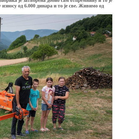
фабрика је затворена добио сам отпремнину и то је
износу од 6.000 динара и то је све. Живимо од