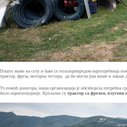
Пошто живе на селу и баве се пољопривредом најпотребнија пом
трактор, фреза, моторна тестера, да би могли још више и лакше 
Уз помоћ донатора, наша организација је обезбедила потребна с
било најнеопходније. Купљени су
трактор са фрезом, плугови 