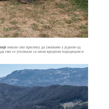
лије
имали смо прилику да уживамо у једном од
Тада смо се упознали са овом вредном породицом и