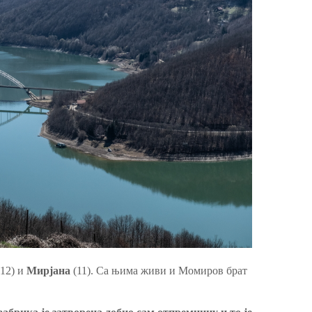
12) и
Мирјана
(11). Са њима живи и Момиров брат