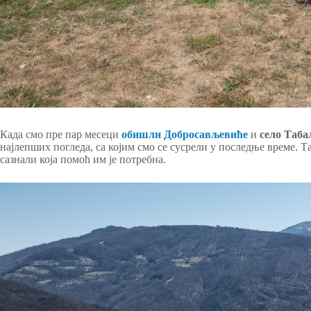
Када смо пре пар месеци
обишли Добросављевиће
и
село Таба
најлепших погледа, са којим смо се сусрели у последње време. 
сазнали која помоћ им је потребна.