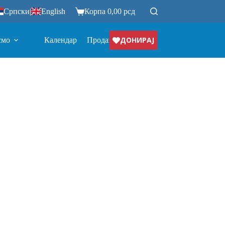
Српски
|
English
Корпа
0,00
рсд
ДОНИРАЈ
смо
Календар
Продавница