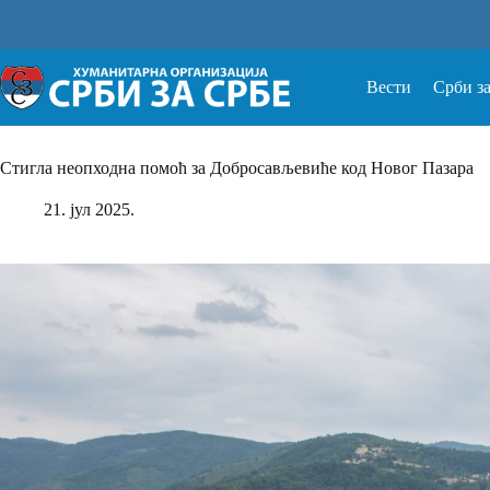
Прескочи
на
Вести
Срби з
Стигла неопходна помоћ за Добросављевиће код Новог Пазара
21. јул 2025.