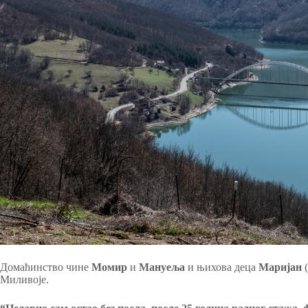
Домаћинство чине
Момир
и
Мануеља
и њихова деца
Маријан
(
Миливоје.