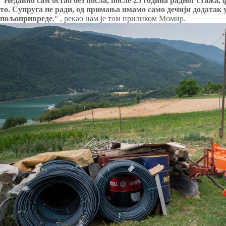
“Недавно сам остао без посла, после 25 година радног стажа, 
то. Супруга не ради, од примања имамо само дечији додатак у 
пољопривреде
.“ , рекао нам је том приликом Момир.