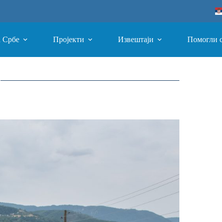
а Србе
Пројекти
Извештаји
Помогли 