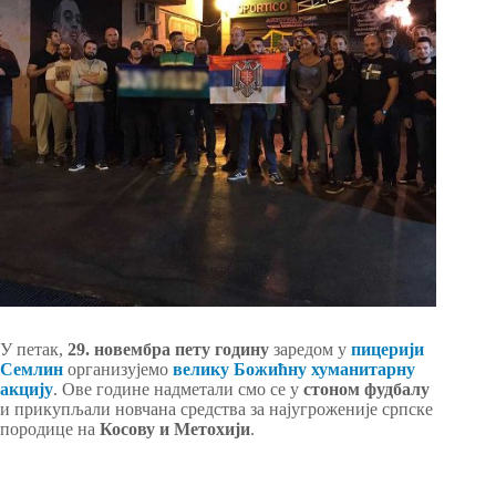
У петак,
29. новембра
пету годину
заредом у
пицерији
Семлин
организујемо
велику Божићну хуманитарну
акцију
. Ове године надметали смо се у
стоном фудбалу
и прикупљали новчана средства за најугроженије српске
породице на
Косову и Метохији
.