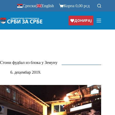
Прескочи
Српски
|
English
Корпа
0,00
рсд
на
ДОНИРАЈ
Стони фудбал из блока у Земуну
6. децембар 2019.