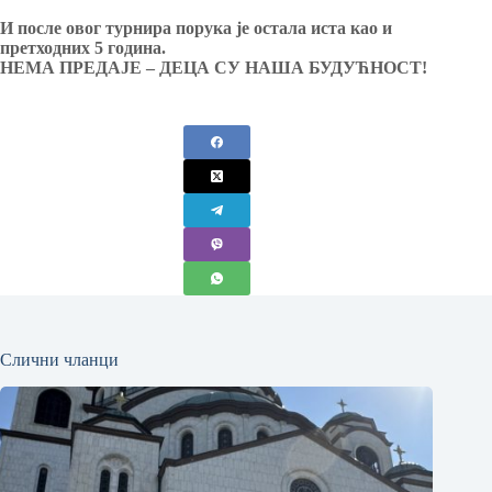
И после овог турнира порука је остала иста као и
претходних 5 година.
НЕМА ПРЕДАЈЕ – ДЕЦА СУ НАША БУДУЋНОСТ!
Слични чланци