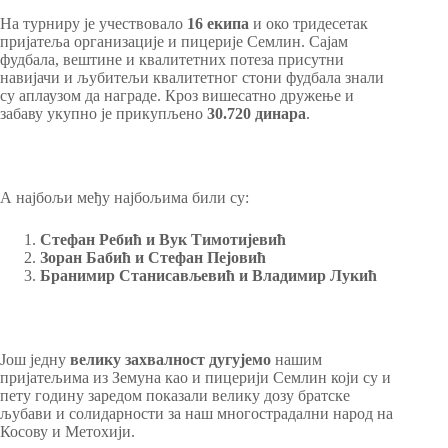
На турниру је учествовало
16 екипа
и око тридесетак
пријатеља организације и пицерије Семлин. Сајам
фудбала, вештине и квалитетних потеза присутни
навијачи и љубитељи квалитетног стони фудбала знали
су аплаузом да награде. Кроз вишесатно дружење и
забаву укупно је прикупљено
30.720 динара
.
А најбољи међу најбољима били су:
Стефан Ребић и Вук Тимотијевић
Зоран Бабић и Стефан Пејовић
Бранимир Станисављевић и Владимир Лукић
Још једну
велику захвалност дугујемо
нашим
пријатељима из Земуна као и пицерији Семлин који су и
пету годину заредом показали велику дозу братске
љубави и солидарности за наш многострадални народ на
Косову и Метохији.