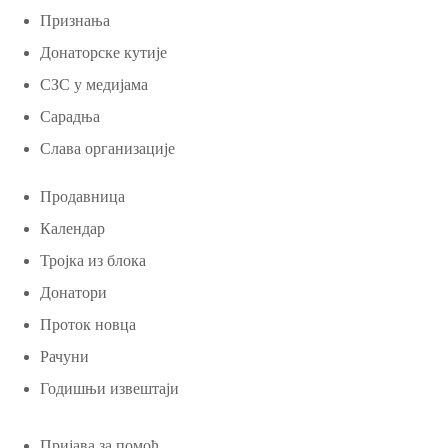
Признања
Донаторске кутије
СЗС у медијама
Сарадња
Слава организације
Продавница
Календар
Тројка из блока
Донатори
Проток новца
Рачуни
Годишњи извештаји
Пријава за помоћ