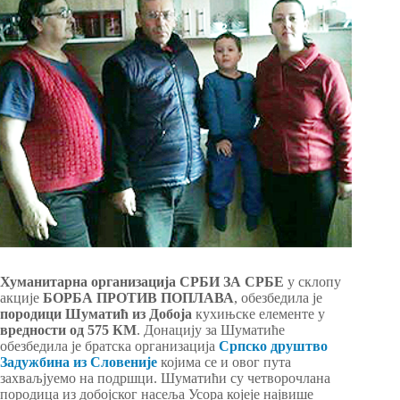
Хуманитарна организација СРБИ ЗА СРБЕ
у склопу
акције
БОРБА ПРОТИВ ПОПЛАВА
, обезбедила је
породици Шуматић из Добоја
кухињске елементе у
вредности од 575 КМ
. Донацију за Шуматиће
обезбедила је братска организација
Српско друштво
Задужбина из Словеније
којима се и овог пута
захваљјуемо на подршци. Шуматићи су четворочлана
породица из добојског насеља Усора којеје највише