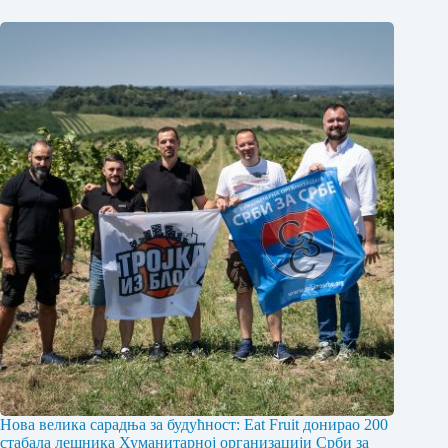
Нова велика сарадња за будућност: Eat Fruit донирао 200
стабала лешника Хуманитарној организацији Срби за