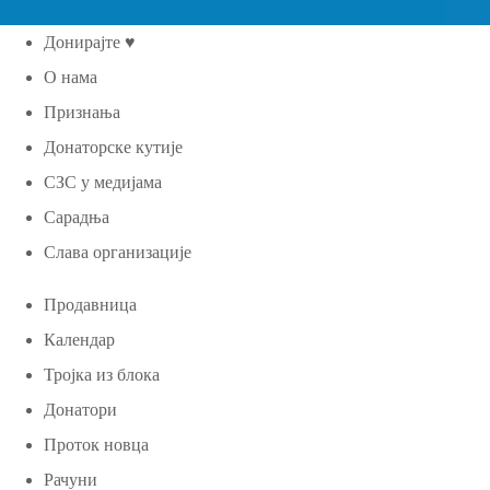
Донирајте ♥
О нама
Признања
Донаторске кутије
СЗС у медијама
Сарадња
Слава организације
Продавница
Календар
Тројка из блока
Донатори
Проток новца
Рачуни