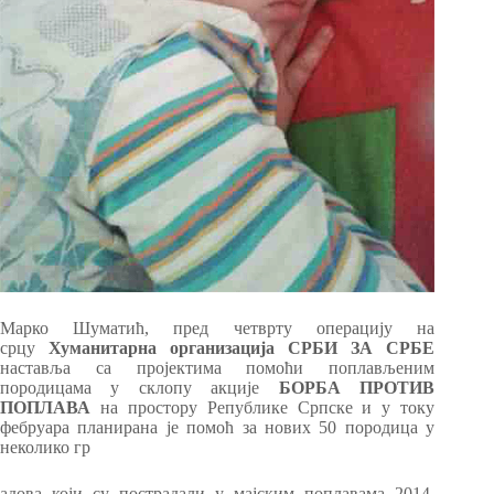
Марко Шуматић, пред четврту операцију на
срцу
Хуманитарна организација СРБИ ЗА СРБЕ
наставља са пројектима помоћи поплављеним
породицама у склопу акције
БОРБА ПРОТИВ
ПОПЛАВА
на простору Републике Српске и у току
фебруара планирана је помоћ за нових 50 породица у
неколико гр
адова који су пострадали у мајским поплавама 2014.