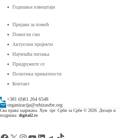
Годишњи извештаји
Пријава за помоћ
Помогли смо
Актуелни пројекти
Најчешћа питања
Придружите се
Политика приватности
Контакт
+381 (0)61 264 6548
organizacija@srbizasrbe.org
Сва права задржана. Хум. орг. Срби за Србе © 2026. Дизајн и
подршка:
digital2.rs
Facebook
X
Instagram
YouTube
LinkedIn
Telegram
TikTok