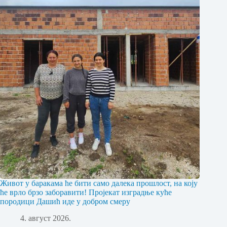
Живот у баракама ће бити само далека прошлост, на коју
ће врло брзо заборавити! Пројекат изградње куће
породици Дашић иде у добром смеру
4. август 2026.