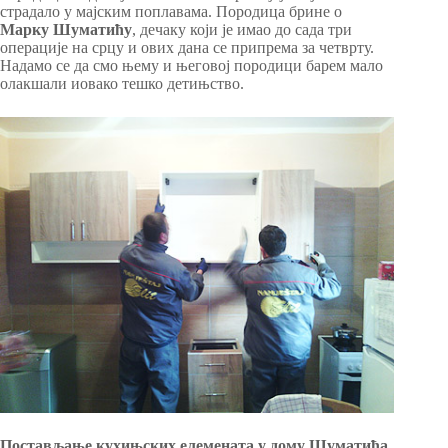
страдало у мајским поплавама. Породица брине о
Марку Шуматићу
, дечаку који је имао до сада три
операције на срцу и ових дана се припрема за четврту.
Надамо се да смо њему и његовој породици барем мало
олакшали иовако тешко детињство.
Постављање кухињских елемената у дому Шуматића