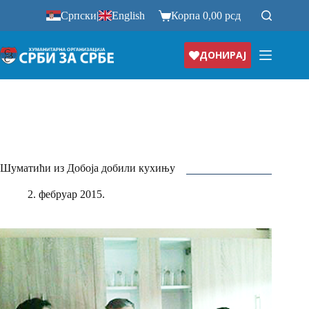
Прескочи
Српски
|
English
Корпа
0,00
рсд
на
ДОНИРАЈ
Шуматићи из Добоја добили кухињу
2. фебруар 2015.