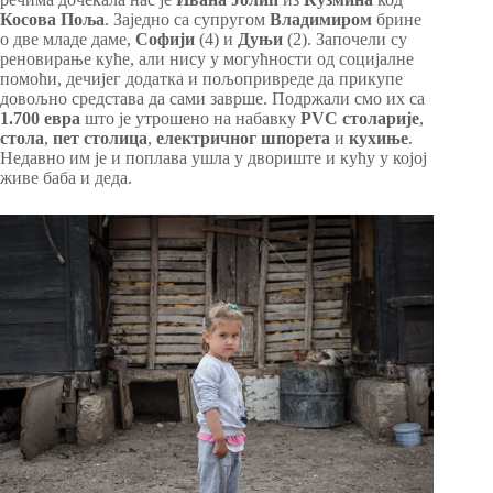
Косова Поља
. Заједно са супругом
Владимиром
брине
о две младе даме,
Софији
(4) и
Дуњи
(2). Започели су
реновирање куће, али нису у могућности од социјалне
помоћи, дечијег додатка и пољопривреде да прикупе
довољно средстава да сами заврше. Подржали смо их са
1.700 евра
што је утрошено на набавку
PVC
столарије
,
стола
,
пет столица
,
електричног шпорета
и
кухиње
.
Недавно им је и поплава ушла у двориште и кућу у којој
живе баба и деда.