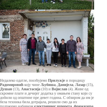
Недалеко одатле, посећујемо
Прилужје
и породицу
Радомировић
коју чине
Љубиша
,
Данијела
,
Лазар
(15),
Душан
(13),
Анастасија
(10) и
Војислав
(4). Живе од
скромне плате и дечијег додатка у омањем стану који су
добили од општине пре девет година. С обзиром да им је
бела техника била дотрајала, решили смо да их
подржимо набавком
електричног шпорета
,
фрижидера