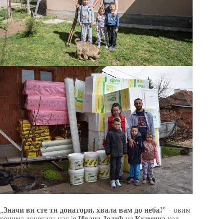
„
Значи ви сте ти донатори, хвала вам до неба!
” – овим
речима дочекала нас је
Ивана Јолић
из
Кузмина
код