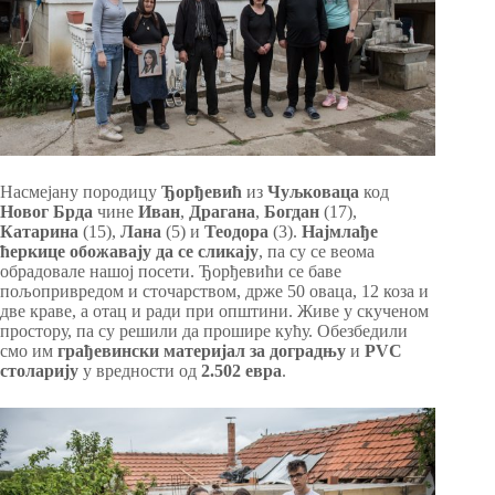
Насмејану породицу
Ђорђевић
из
Чуљковаца
код
Новог Брда
чине
Иван
,
Драгана
,
Богдан
(17),
Катарина
(15),
Лана
(5) и
Теодора
(3).
Најмлађе
ћеркице обожавају да се сликају
, па су се веома
обрадовале нашој посети. Ђорђевићи се баве
пољопривредом и сточарством, држе 50 оваца, 12 коза и
две краве, а отац и ради при општини. Живе у скученом
простору, па су решили да прошире кућу. Обезбедили
смо им
грађевински материјал за доградњу
и
PVC
столарију
у вредности од
2.502 евра
.