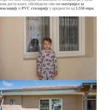
има доста влаге, обезбедили смо им
материјал за
изолацију
и
PVC
столарију
у вредности од
1.550 евра
.