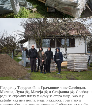
Породицу
Тодоровић
из
Грачанице
чине
Слободан
,
Милена
,
Лука
(8),
Матеја
(6) и
Стефаниа
(4). Слободан
ради за скромну плату у Дому за стара лица, као и у
кафићу кад има посла, мада, нажалост, тренутно је
спречен због повреде лигамената. С обзиром да у кући