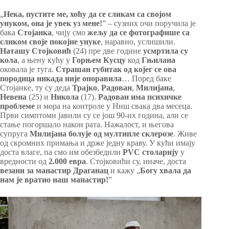
„
Нека, пустите ме, хоћу да се сликам са својом
унуком, она је увек уз мене!
” – сузних очи поручила је
бака
Стојанка
, чију смо
жељу да се фотографише са
сликом своје покојне унуке
, наравно, услишили.
Наташу Стојковић
(24) пре две године
усмртила су
кола
, а њену кућу у
Горњем Кусцу
код
Гњилана
оковала је туга.
Страшан губитак од којег се ова
породица никада није опоравила
… Поред баке
Стојанке, ту су деда
Трајко
,
Радован
,
Милијана
,
Невена
(25) и
Никола
(17).
Радован има психичке
проблеме
и мора на контроле у Ниш свака два месеца.
Први симптоми јавили су се још 90-их година, али се
стање погоршало након рата. Нажалост, и његова
супруга
Милијана болује од мултипле склерозе
. Живе
од скромних примања и држе једну краву. У кући имају
доста влаге, па смо им обезбедили
PVC
столарију
у
вредности од
2.000 евра
. Стојковићи су, иначе, доста
везани за манастир Драганац
и кажу „
Богу хвала да
нам је вратио наш манастир!
”