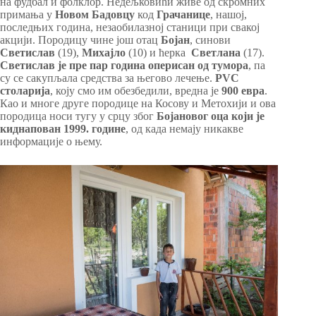
на фудбал и фолклор. Недељковићи живе од скромних
примања у
Новом Бадовцу
код
Грачанице
, нашој,
последњих година, незаобилазној станици при свакој
акцији. Породицу чине још отац
Бојан
, синови
Светислав
(19),
Михајло
(10) и ћерка
Светлана
(17).
Светислав је пре пар година оперисан од тумора
, па
су се сакупљала средства за његово лечење.
PVC
столарија
, коју смо им обезбедили, вредна је
900 евра
.
Као и многе друге породице на Косову и Метохији и ова
породица носи тугу у срцу због
Бојановог оца који је
киднапован 1999. године
, од када немају никакве
информације о њему.