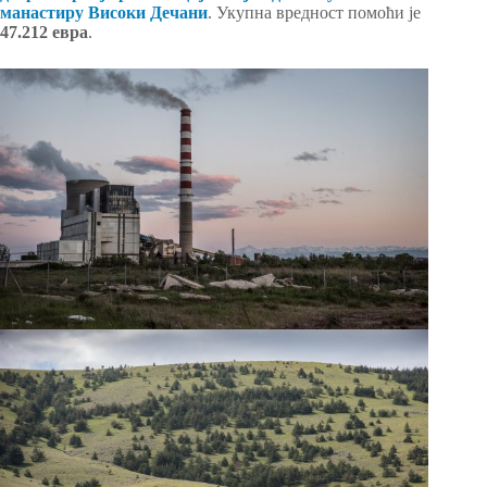
манастиру Високи Дечани
. Укупна вредност помоћи је
47.212 евра
.