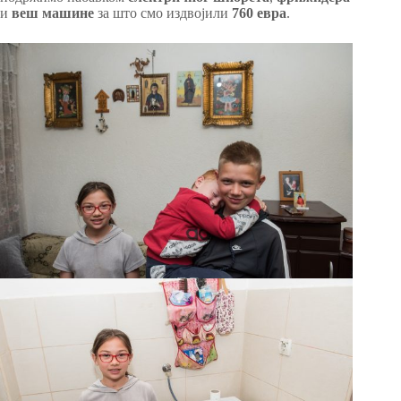
и
веш машине
за што смо издвојили
760 евра
.