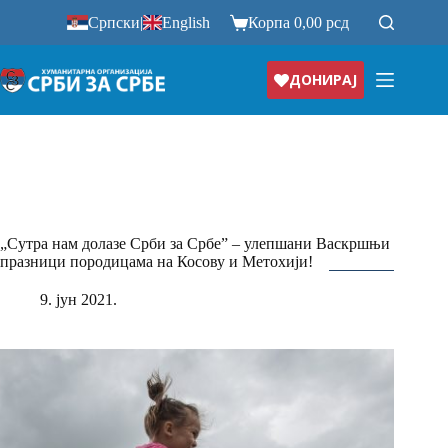
Прескочи
Српски
|
English
Корпа
0,00
рсд
на
ДОНИРАЈ
„Сутра нам долазе Срби за Србе” – улепшани Васкршњи
празници породицама на Косову и Метохији!
9. јун 2021.