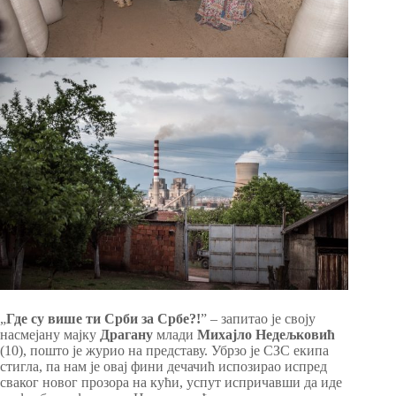
„
Где су више ти Срби за Србе?!
” – запитао је своју
насмејану мајку
Драгану
млади
Михајло Недељковић
(10), пошто је журио на представу. Убрзо је СЗС екипа
стигла, па нам је овај фини дечачић испозирао испред
сваког новог прозора на кући, успут испричавши да иде