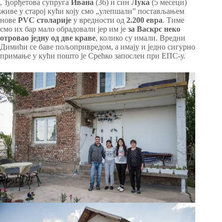
, Ђорђетова супруга
Ивана
(36) и син
Лука
(5 месеци)
живе у старој кући коју смо „улепшали” постављањем
нове
PVC
столарије
у вредности од
2.200 евра
. Тиме
смо их бар мало обрадовали јер им је
за Васкрс неко
отровао једну од две краве
, колико су имали. Вредни
Димићи се баве пољопривредом, а имају и једно сигурно
примање у кући пошто је Срећко запослен при ЕПС-у.