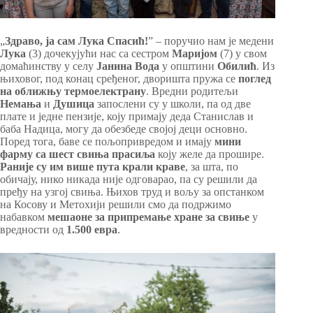
„
Здраво, ја сам Лука Спасић!
” – поручио нам је медени
Лука
(3) дочекујући нас са сестром
Маријом
(7) у свом
домаћинству у селу
Јанина Вода
у општини
Обилић
. Из
њиховог, под конац сређеног, дворишта пружа се
поглед
на оближњу термоелектрану
. Вредни родитељи
Немања
и
Душица
запослени су у школи, па од две
плате и једне пензије, коју примају деда Станислав и
баба Надица, могу да обезбеде својој деци основно.
Поред тога, баве се пољопривредом и имају
мини
фарму са шест свиња прасиља
коју желе да прошире.
Раније су им више пута крали краве
, за шта, по
обичају, нико никада није одговарао, па су решили да
пређу на узгој свиња. Њихов труд и вољу за опстанком
на Косову и Метохији решили смо да подржимо
набавком
мешаоне за припремање хране за свиње
у
вредности од
1.500 евра
.