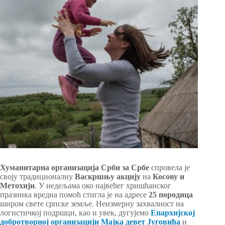
Хуманитарна организација Срби за Србе
спровела је
своју традиционалну
Васкршњу акцију
на
Косову и
Метохији
. У недељама око највећег хришћанског
празника вредна помоћ стигла је на адресе
25 породица
широм свете српске земље. Неизмерну захвалност на
логистичкој подршци, као и увек, дугујемо
Епархијској
добротворној организацији Мајка девет Југовића
и