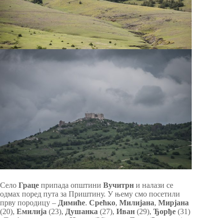
Село
Граце
припада општини
Вучитрн
и налази се
одмах поред пута за Приштину. У њему смо посетили
прву породицу –
Димиће
.
Срећко
,
Милијана
,
Мирјана
(20),
Емилија
(23),
Душанка
(27),
Иван
(29),
Ђорђе
(31)