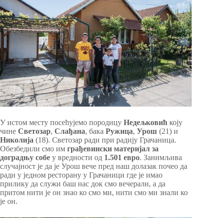
У истом месту посећујемо породицу
Недељковић
коју
чине
Светозар
,
Слађана
, бака
Ружица
,
Урош
(21) и
Николија
(18). Светозар ради при радију Грачаница.
Обезбедили смо им
грађевински материјал за
доградњу собе
у вредности од
1.501 евро
. Занимљива
случајност је да је Урош вече пред наш долазак почео да
ради у једном ресторану у Грачаници где је имао
прилику да служи баш нас док смо вечерали, а да
притом нити је он знао ко смо ми, нити смо ми знали ко
је он.