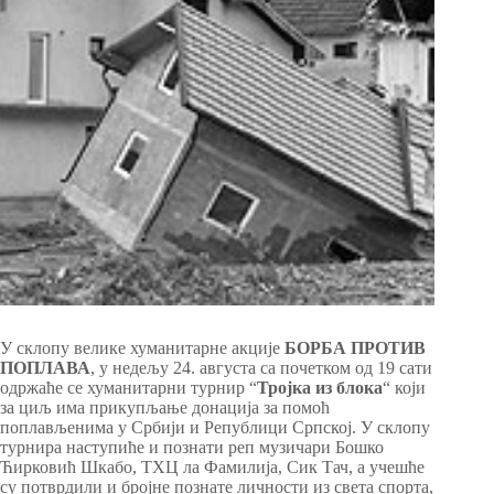
У склопу велике хуманитарне акције
БОРБА ПРОТИВ
ПОПЛАВА
, у недељу 24. августа са почетком од 19 сати
одржаће се хуманитарни турнир “
Тројка из блока
“ који
за циљ има прикупљање донација за помоћ
поплављенима у Србији и Републици Српској. У склопу
турнира наступиће и познати реп музичари Бошко
Ћирковић Шкабо, ТХЦ ла Фамилија, Сик Тач, а учешће
су потврдили и бројне познате личности из света спорта,