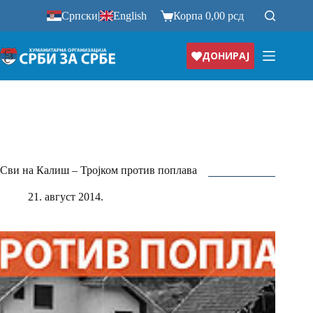
Прескочи
Српски
|
English
Корпа
0,00
рсд
на
ДОНИРАЈ
Сви на Калиш – Тројком против поплава
21. август 2014.