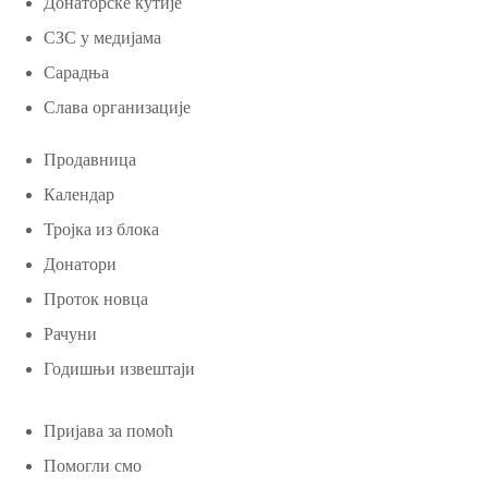
Донаторске кутије
СЗС у медијама
Сарадња
Слава организације
Продавница
Календар
Тројка из блока
Донатори
Проток новца
Рачуни
Годишњи извештаји
Пријава за помоћ
Помогли смо