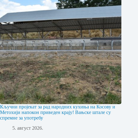
Кључни пројекат за рад народних кухиња на Косову и
Метохији напокон приведен крају! Вањске штале су
спремне за употребу
5. август 2026.