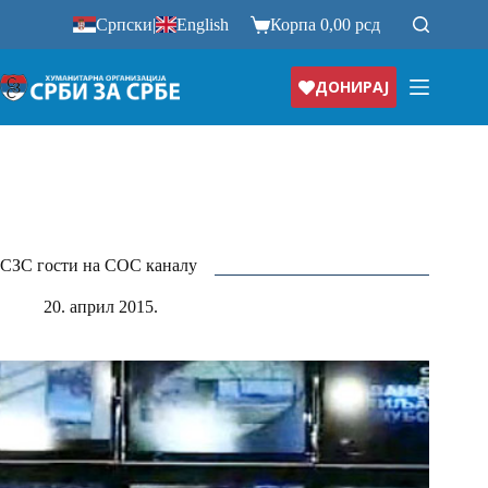
Прескочи
Српски
|
English
Корпа
0,00
рсд
на
ДОНИРАЈ
СЗС гости на СОС каналу
20. април 2015.