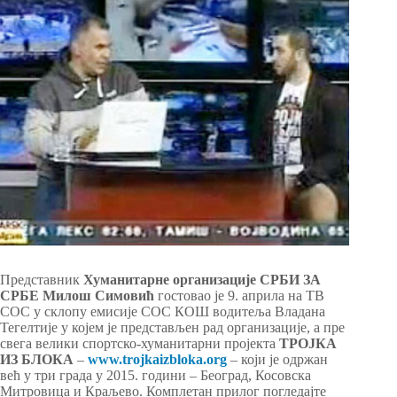
Представник
Хуманитарне организације СРБИ ЗА
СРБЕ Милош Симовић
гостовао је 9. априла на ТВ
СОС у склопу емисије СОС КОШ водитеља Владана
Тегелтије у којем је представљен рад организације, а пре
свега велики спортско-хуманитарни пројекта
ТРОЈКА
ИЗ БЛОКА
–
www.trojkaizbloka.org
– који је одржан
већ у три града у 2015. години – Београд, Косовска
Митровица и Краљево. Комплетан прилог погледајте