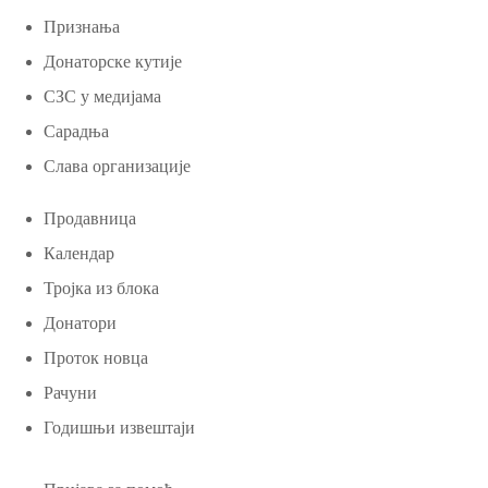
Признања
Донаторске кутије
СЗС у медијама
Сарадња
Слава организације
Продавница
Календар
Тројка из блока
Донатори
Проток новца
Рачуни
Годишњи извештаји