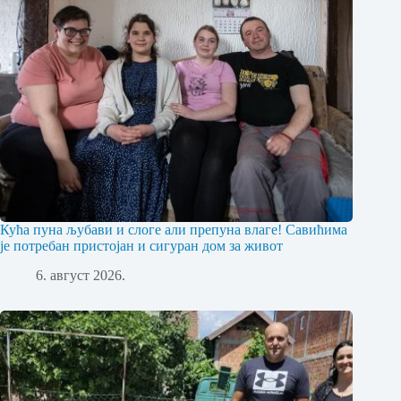
Кућа пуна љубави и слоге али препуна влаге! Савићима
је потребан пристојан и сигуран дом за живот
6. август 2026.