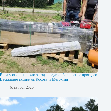
Вера у опстанак, као звезда водиља! Завршен је први део
Васкршње акције на Косову и Метохији
6. август 2026.