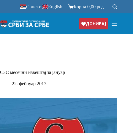
Прескочи
Српски
|
English
Корпа
0,00
рсд
на
ДОНИРАЈ
СЗС месечни извештај за јануар
22. фебруар 2017.