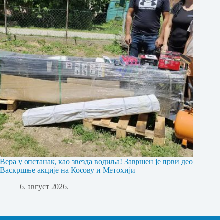
Вера у опстанак, као звезда водиља! Завршен је први део
Васкршње акције на Косову и Метохији
6. август 2026.