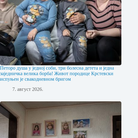
Петоро душа у једној соби, три болесна детета и једна
заједничка велика борба! Живот породице Крстевски
испуњен је свакодневном бригом
7. август 2026.