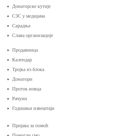
Донаторске кутије
СЗС у медијама
Сарадња
Слава организације
Продавница
Календар
Тројка из блока
Донатори
Проток новца
Рачуни
Годишњи извештаји
Пријава за помоћ
Помогли смо