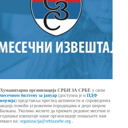
Хуманитарна организација СРБИ ЗА СРБЕ
у свом
месечном билтену за јануар
(доступна је и
ПДФ
верзија
) представља преглед активности и спроведених
акција помоћи угроженим породицама и деци широм
Балкана. Уколико желите да примате редовне месечне и
годишње извештаје наше организације пошаљите нам
емаил на:
organizacija@srbizasrbe.org
.