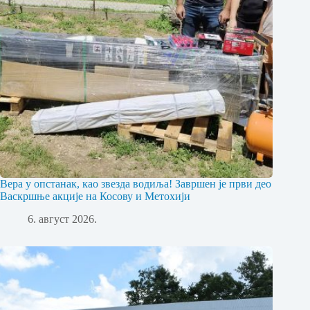
Вера у опстанак, као звезда водиља! Завршен је први део
Васкршње акције на Косову и Метохији
6. август 2026.