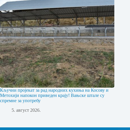
Кључни пројекат за рад народних кухиња на Косову и
Метохији напокон приведен крају! Вањске штале су
спремне за употребу
5. август 2026.