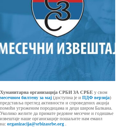
Хуманитарна организација СРБИ ЗА СРБЕ
у свом
месечном билтену за мај
(доступна је и
ПДФ верзија
)
представља преглед активности и спроведених акција
помоћи угроженим породицама и деци широм Балкана.
Уколико желите да примате редовне месечне и годишње
извештаје наше организације пошаљите нам емаил
на:
organizacija@srbizasrbe.org
.