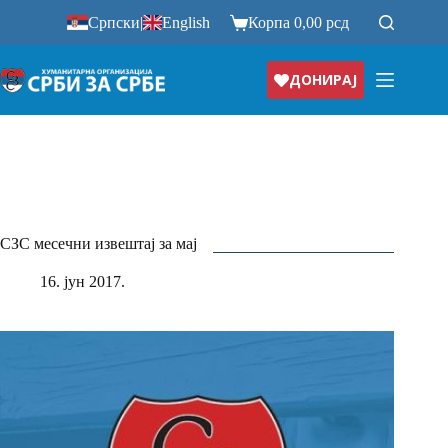
Прескочи
Српски
|
English
Корпа
0,00
рсд
на
ДОНИРАЈ
СЗС месечни извештај за мај
16. јун 2017.