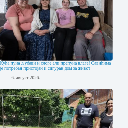
Кућа пуна љубави и слоге али препуна влаге! Савићима
је потребан пристојан и сигуран дом за живот
6. август 2026.