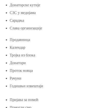
Донаторске кутије
СЗС у медијама
Сарадња
Слава организације
Продавница
Календар
Тројка из блока
Донатори
Проток новца
Рачуни
Годишњи извештаји
Пријава за помоћ
Помогли смо