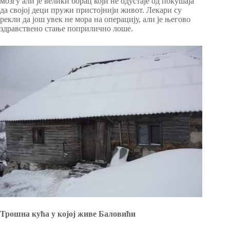
мозгу али је велики борац који не одустаје од покушаја
да својој деци пружи пристојнији живот. Лекари су
рекли да још увек не мора на операцију, али је његово
здравствено стање поприлично лоше.
Трошна кућа у којој живе Баловићи