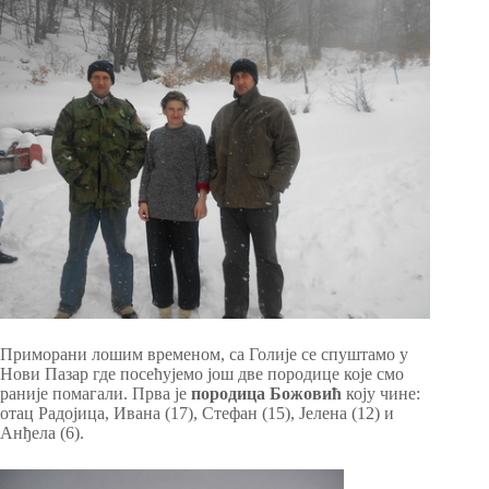
Приморани лошим временом, са Голије се спуштамо у
Нови Пазар где посећујемо још две породице које смо
раније помагали. Прва је
породица Божовић
коју чине:
отац Радојица, Ивана (17), Стефан (15), Јелена (12) и
Анђела (6).