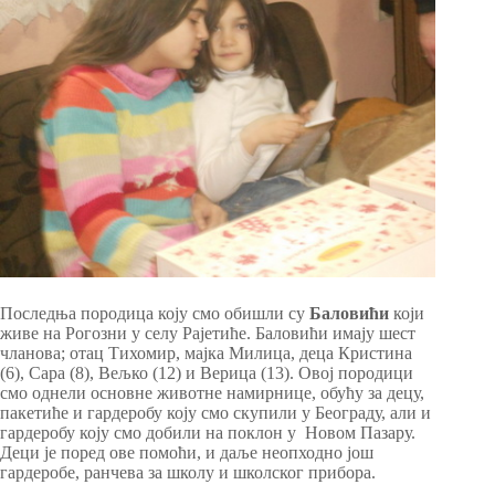
Последња породица коју смо обишли су
Баловићи
који
живе на Рогозни у селу Рајетиће. Баловићи имају шест
чланова; отац Тихомир, мајка Милица, деца Кристина
(6), Сара (8), Вељко (12) и Верица (13). Овој породици
смо однели основне животне намирнице, обућу за децу,
пакетиће и гардеробу коју смо скупили у Београду, али и
гардеробу коју смо добили на поклон у Новом Пазару.
Деци је поред ове помоћи, и даље неопходно још
гардеробе, ранчева за школу и школског прибора.