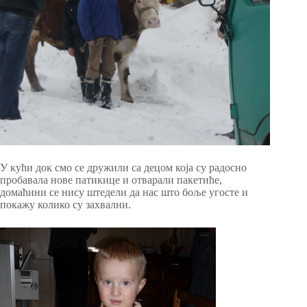
У кући док смо се дружили са децом која су радосно
пробавала нове патикице и отварали пакетиће,
домаћини се нису штедели да нас што боље угосте и
покажу колико су захвални.