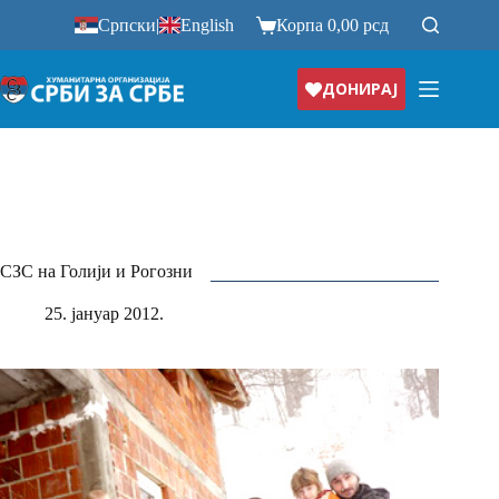
Прескочи
Српски
|
English
Корпа
0,00
рсд
на
ДОНИРАЈ
СЗС на Голији и Рогозни
25. јануар 2012.