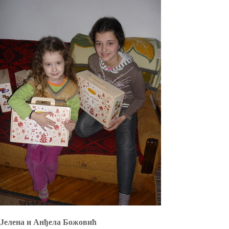
Јелена и Анђела Божовић