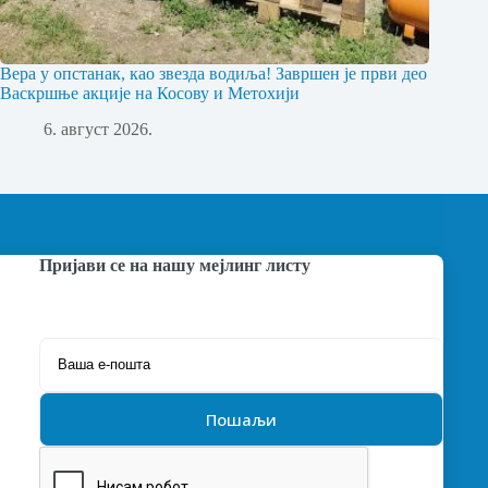
Вера у опстанак, као звезда водиља! Завршен је први део
Васкршње акције на Косову и Метохији
6. август 2026.
Пријави се на нашу мејлинг листу