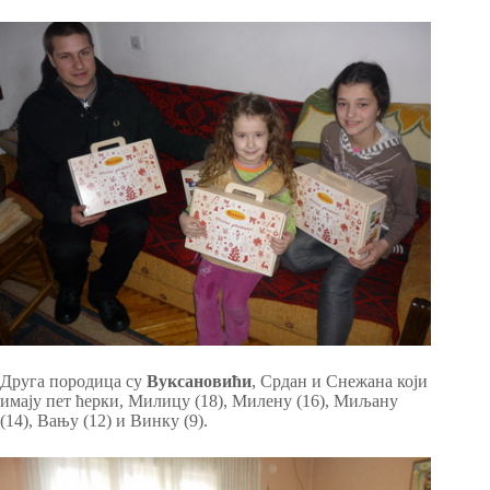
Друга породица су
Вуксановићи
, Срдан и Снежана који
имају пет ћерки, Милицу (18), Милену (16), Миљану
(14), Вању (12) и Винку (9).