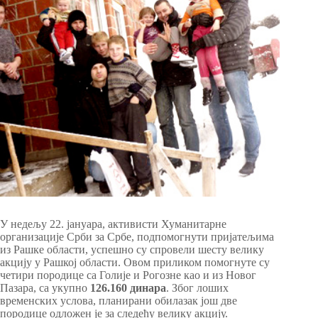
У недељу 22. jануара, активисти Хуманитарне
организације Срби за Србе, подпомогнути пријатељима
из Рашке области, успешно су спровели шесту велику
акцију у Рашкој области. Овом приликом помогнуте су
четири породице са Голије и Рогозне као и из Новог
Пазара, са укупно
126.160 динара
. Због лоших
временских услова, планирани обилазак још две
породице одложен је за следећу велику акцију.