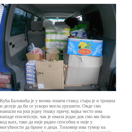
Кућа Баловића је у веома лошем стању, стара је и трошна
и делује да би се ускоро могла урушити. Овде смо
наишли на још једну тешку причу, мајка често има
нападе епилепсије, чак је имала један док смо ми били
код њих, тако да није радно способна и није у
могућности да брине о деци. Тихомир има тумор на