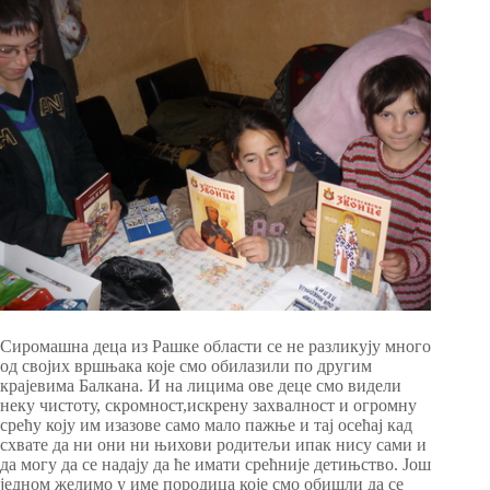
Сиромашна деца из Рашке области се не разликују много
од својих вршњака које смо обилазили по другим
крајевима Балкана. И на лицима ове деце смо видели
неку чистоту, скромност,искрену захвалност и огромну
срећу коју им изазове само мало пажње и тај осећај кад
схвате да ни они ни њихови родитељи ипак нису сами и
да могу да се надају да ће имати срећније детињство. Још
једном желимо у име породица које смо обишли да се