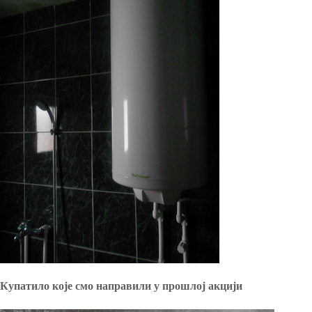
Купатило које смо направили у прошлој акцији