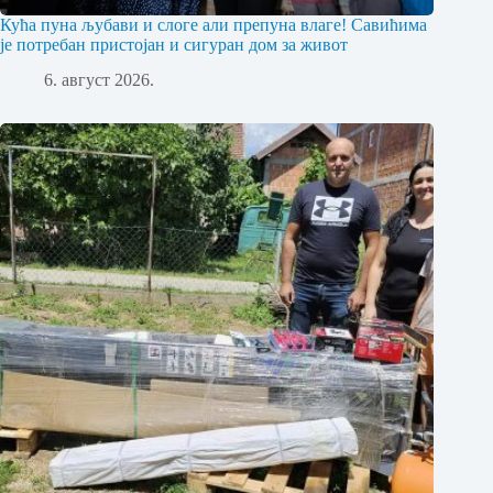
Кућа пуна љубави и слоге али препуна влаге! Савићима
је потребан пристојан и сигуран дом за живот
6. август 2026.