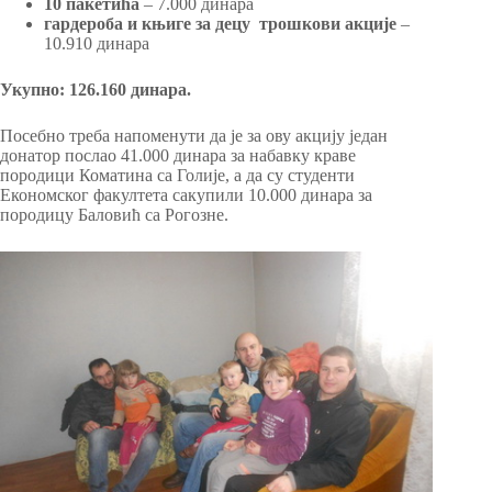
10 пакетића
– 7.000 динара
гардероба и књиге за децу
трошкови акције
–
10.910 динара
Укупно: 126.160 динара.
Посебно треба напоменути да је за ову акцију један
донатор послао 41.000 динара за набавку краве
породици Коматина са Голије, а да су студенти
Економског факултета сакупили 10.000 динара за
породицу Баловић са Рогозне.