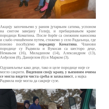
Акцију започињемо у раним јутарњим сатима, успоном
на снегом завејану Голију, и пребацивањем краве
породици Коматина. После борбе са снежним наносима
и слабо очишћеним путем, стижемо у село Радаљица, где
поново посећујемо
породицу Коматина
. Чланови
породице су Радмила и Вукосав са шесторо деце,
Немањом (16), Миладином (14), Александром (13),
Анђелом (8), Данијелом (6) и Марком (3).
Одушевљење како деце, тако и целе породице није се
могло сакрити.
Видевши своју краву, у њиховим очима
се могла видети чиста срећа и захвалност
, а мајка
Радмила није могла да сакрије сузе.