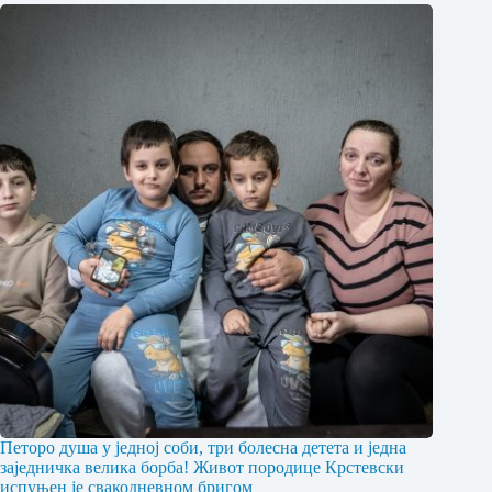
Петоро душа у једној соби, три болесна детета и једна
заједничка велика борба! Живот породице Крстевски
испуњен је свакодневном бригом