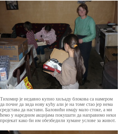
Тихомир је недавно купио хиљаду блокова са намером
да почне да зида нову кућу али је на томе стао јер нема
средстава да настави. Баловићи имају мало стоке, а ми
ћемо у наредним акцијама покушати да направимо неки
пројекат како би им обезбедили хумане услове за живот.