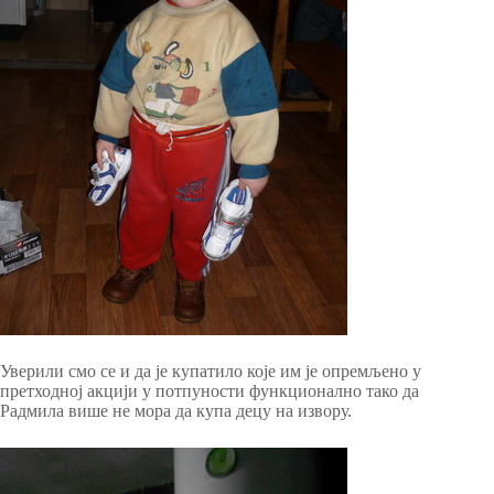
Уверили смо се и да је купатило које им је опремљено у
претходној акцији у потпуности функционално тако да
Радмила више не мора да купа децу на извору.