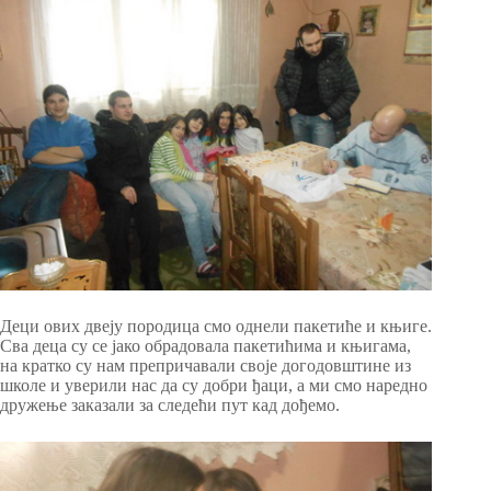
Деци ових двеју породица смо однели пакетиће и књиге.
Сва деца су се јако обрадовала пакетићима и књигама,
на кратко су нам препричавали своје догодовштине из
школе и уверили нас да су добри ђаци, а ми смо наредно
дружење заказали за следећи пут кад дођемо.