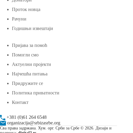
Проток новца
Рачуни
Годишњи извештаји
Пријава за помоћ
Помогли смо
Актуелни пројекти
Најчешћа питања
Придружите се
Политика приватности
Контакт
+381 (0)61 264 6548
organizacija@srbizasrbe.org
Сва права задржана. Хум. орг. Срби за Србе © 2026. Дизајн и
подршка:
digital2.rs