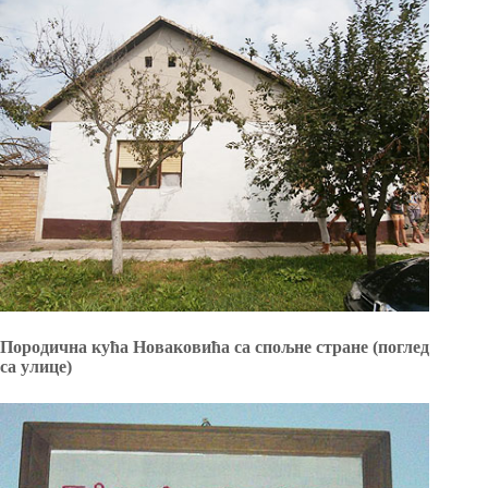
Породична кућа Новаковића са спољне стране (поглед
са улице)