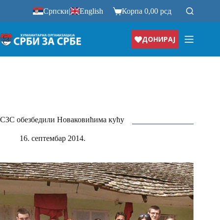
Прескочи
Српски
|
English
Корпа
0,00
рсд
на
ДОНИРАЈ
СЗС обезбедили Новаковићима кућу
16. септембар 2014.