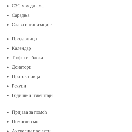
СЗС у медијама
Сарадња
Слава организације
Продавница
Календар
Тројка из блока
Донатори
Проток новца
Рачуни
Годишњи извештаји
Пријава за помоћ
Помогли смо
Актуелни пројекти