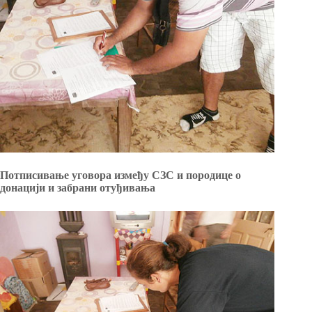
Потписивање уговора између СЗС и породице о
донацији и забрани отуђивања