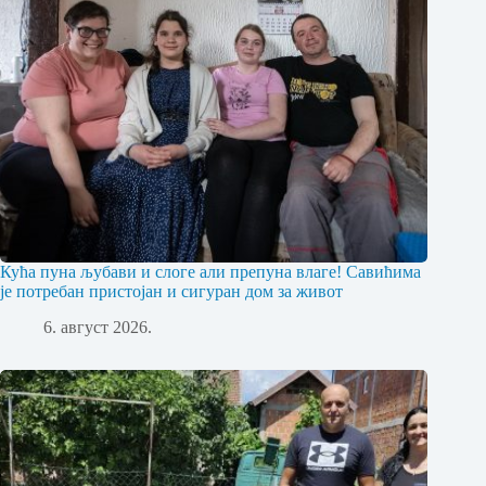
Кућа пуна љубави и слоге али препуна влаге! Савићима
је потребан пристојан и сигуран дом за живот
6. август 2026.