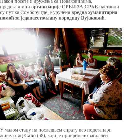
Након посете и дружења са Новаковићима,
представници
организације СРБИ ЗА СРБЕ
наствили
су пут ка Сомбору где је уручена
вредна хуманитарна
помоћ за једанаесточлану породицу Вујаковић
.
У малом стану на последњем спрату као подстанари
живе: отац
Саво
(58), који је привремено запослен