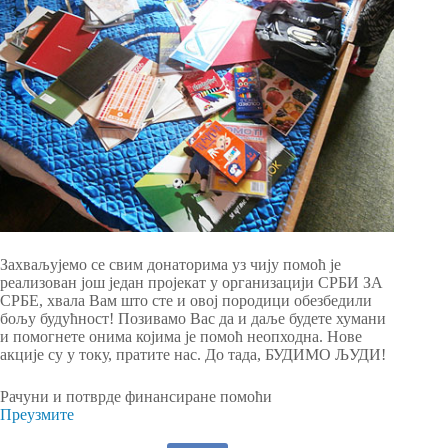
Захваљујемо се свим донаторима уз чију помоћ је
реализован још један пројекат у организацији СРБИ ЗА
СРБЕ, хвала Вам што сте и овој породици обезбедили
бољу будућност! Позивамо Вас да и даље будете хумани
и помогнете онима којима је помоћ неопходна. Нове
акције су у току, пратите нас. До тада, БУДИМО ЉУДИ!
Рачуни и потврде финансиране помоћи
Преузмите