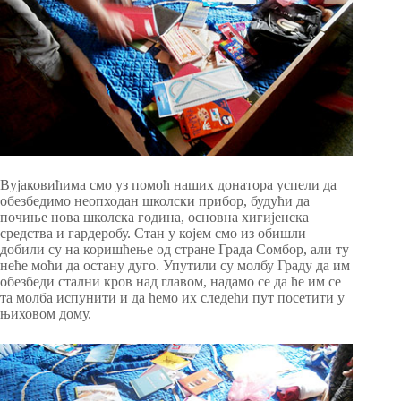
Вујаковићима смо уз помоћ наших донатора успели да
обезбедимо неопходан школски прибор, будући да
почиње нова школска година, основна хигијенска
средства и гардеробу. Стан у којем смо из обишли
добили су на коришћење од стране Града Сомбор, али ту
неће моћи да остану дуго. Упутили су молбу Граду да им
обезбеди стални кров над главом, надамо се да ће им се
та молба испунити и да ћемо их следећи пут посетити у
њиховом дому.