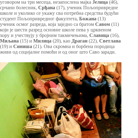
уговором на три месеца, незапослена мајка
Јелица
(46),
срчани болесник,
Срђана
(17), ученик Пољопривредне
школе и уколико се укажу сва потребна средства будући
студент Пољопривредног факултета,
Божана
(13)
ученик осмог разреда, која заједно са братом
Савом
(11)
који је шести разред основне школе пева у црквеном
хору и учествују у бројним такмичењима,
Славица
(16),
Миљана
(15) и
Милица
(20), као
Драган
(22),
Светлана
(19) и
Синиша
(21). Ова скромна и борбена породица
живи од социјалне помоћи и од оног што Саво заради.