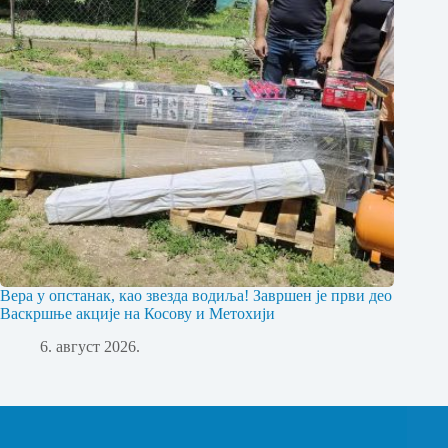
Вера у опстанак, као звезда водиља! Завршен је први део
Васкршње акције на Косову и Метохији
6. август 2026.