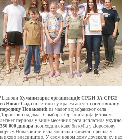
Чланови
Хуманитарне организације СРБИ ЗА СРБЕ
из Новог Сада
посетили су крајем августа
шесточлану
породицу Новаковић
из малог војвођанског села
Дорослово надомак Сомбора. Организација је током
летњег периода у више месечних рата исплатила
укупно
350.000 динара
неопходних како би кућа у Дорослову
коју су Новаковићи изнајмљивали коначно прешла у
њихово власништво. У свом новом дому дочекали су нас