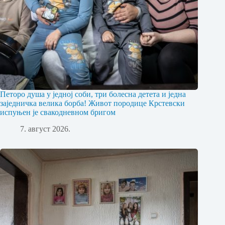
Петоро душа у једној соби, три болесна детета и једна
заједничка велика борба! Живот породице Крстевски
испуњен је свакодневном бригом
7. август 2026.