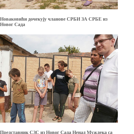
Новаковићи дочекују чланове СРБИ ЗА СРБЕ из
Новог Сада
Представник СЗС из Новог Сада Ненад Муждека са