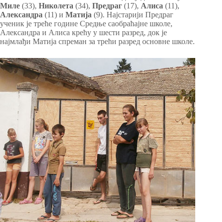
Миле
(33),
Николета
(34),
Предраг
(17),
Алиса
(11),
Александра
(11) и
Матија
(9). Најстарији Предраг
ученик је треће године Средње саобраћајне школе,
Александра и Алиса крећу у шести разред, док је
најмлађи Матија спреман за трећи разред основне школе.