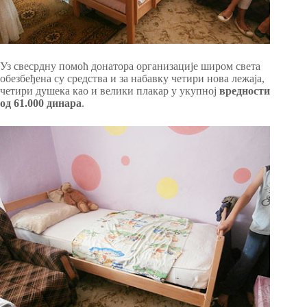
Уз свесрдну помоћ донатора организације широм света
обезбеђена су средства и за набавку четири нова лежаја,
четири душека као и велики плакар у укупној
вредности
од 61.000 динара
.