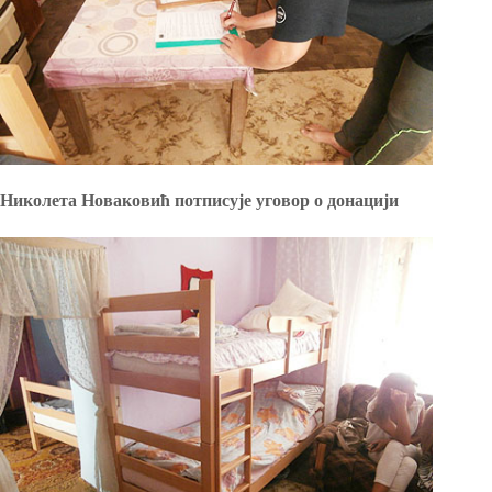
Николета Новаковић потписује уговор о донацији