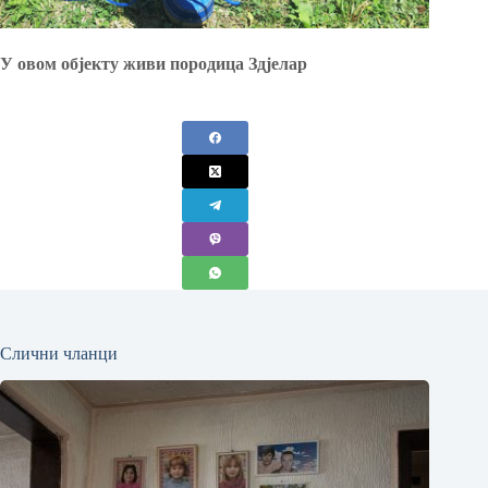
У овом објекту живи породица Здјелар
Слични чланци