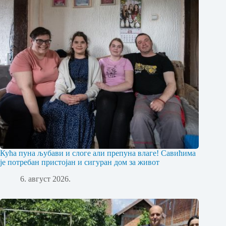
Кућа пуна љубави и слоге али препуна влаге! Савићима
је потребан пристојан и сигуран дом за живот
6. август 2026.