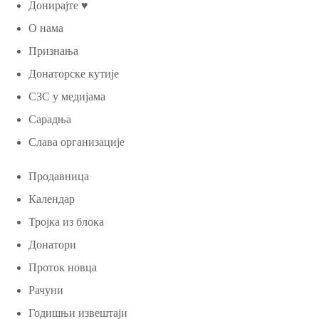
Донирајте ♥
О нама
Признања
Донаторске кутије
СЗС у медијама
Сарадња
Слава организације
Продавница
Календар
Тројка из блока
Донатори
Проток новца
Рачуни
Годишњи извештаји