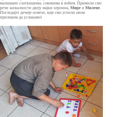
малишане слаткишима, соковима и воћем. Примили смо
речи захвалности двеју мајки хероина,
Мире
и
Милене
.
Погледајте дечије осмехе, које смо успели овом
приликом да усликамо!