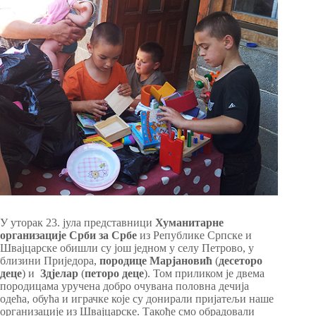
У уторак 23. јула представници
Хуманитарне
организације Срби за Србе
из Републике Српске и
Швајцарске обишли су још једном у селу Петрово, у
близини Приједора,
породице Марјановић
(
десеторо
деце
) и
Здјелар
(
петоро деце
). Том приликом је двема
породицама уручена добро очувана половна дечија
одећа, обућа и играчке које су донирали пријатељи наше
организације из Швајцарске. Такође смо обрадовали