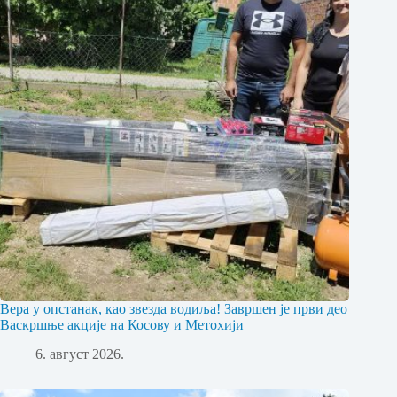
Вера у опстанак, као звезда водиља! Завршен је први део
Васкршње акције на Косову и Метохији
6. август 2026.