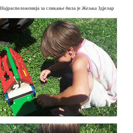
Најрасположенија за сликање била је Жељка Здјелар