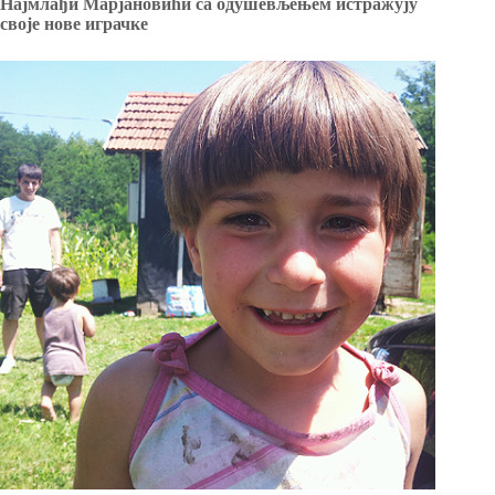
Најмлађи Марјановићи са одушевљењем истражују
своје нове играчке