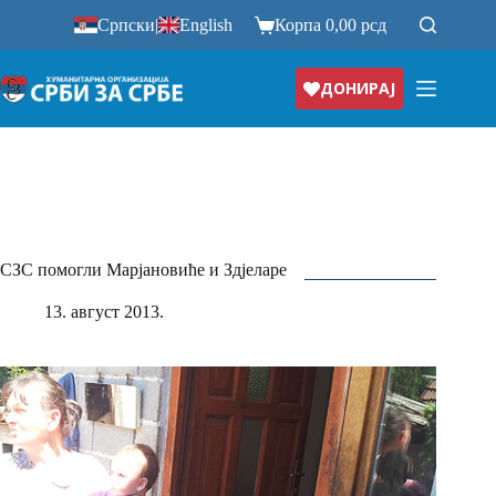
Прескочи
Српски
|
English
Корпа
0,00
рсд
на
ДОНИРАЈ
СЗС помогли Марјановиће и Здјеларе
13. август 2013.