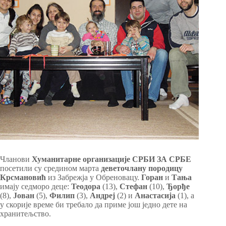
Чланови
Хуманитарне организације СРБИ ЗА СРБЕ
посетили су средином марта
деветочлану породицу
Крсмановић
из Забрежја у Обреновацу.
Горан
и
Тања
имају седморо деце:
Теодора
(13),
Стефан
(10),
Ђорђе
(8),
Јован
(5),
Филип
(3),
Андреј
(2) и
Анастасија
(1), а
у скорије време би требало да приме још једно дете на
хранитељство.