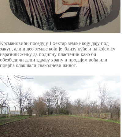
Крсмановићи поседују 1 хектар земље коју дају под
закуп, али и део земље који је близу куће и на којем су
изразили жељу да подигну пластеник како би
обезбедили деци здраву храну и продајом воћа или
поврћа олакшали свакодневи живот.