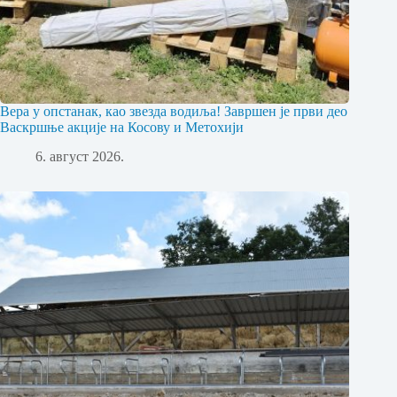
Вера у опстанак, као звезда водиља! Завршен је први део
Васкршње акције на Косову и Метохији
6. август 2026.