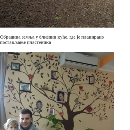
Обрадива земља у близини куће, где је планирано
постављање пластеника