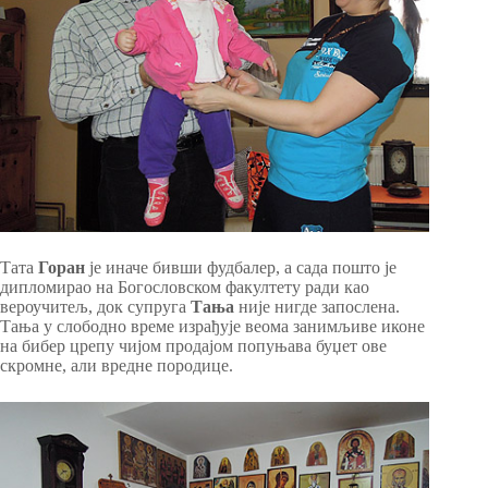
Тата
Горан
је иначе бивши фудбалер, а сада пошто је
дипломирао на Богословском факултету ради као
вероучитељ, док супруга
Тања
није нигде запослена.
Тања у слободно време израђује веома занимљиве иконе
на бибер црепу чијом продајом попуњава буџет ове
скромне, али вредне породице.