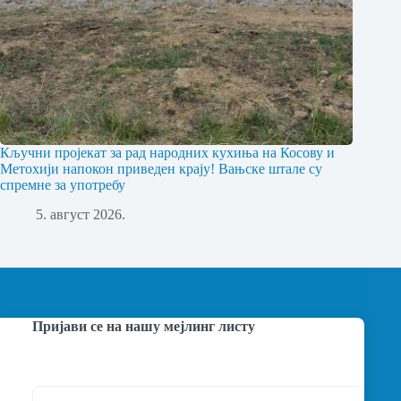
Кључни пројекат за рад народних кухиња на Косову и
Метохији напокон приведен крају! Вањске штале су
спремне за употребу
5. август 2026.
Пријави се на нашу мејлинг листу