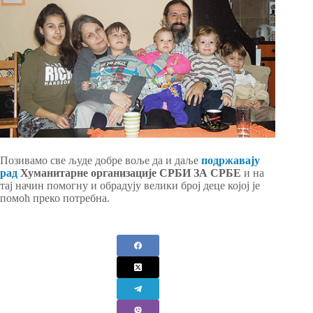
Позивамо све људе добре воље да и даље
подржавају
рад
Хуманитарне организације СРБИ ЗА СРБЕ
и на
тај начин помогну и обрадују велики број деце којој је
помоћ преко потребна.