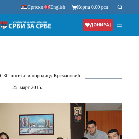
Прескочи
Српски
|
English
Корпа
0,00
рсд
на
ДОНИРАЈ
СЗС посетили породицу Крсмановић
25. март 2015.