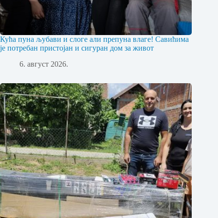
Кућа пуна љубави и слоге али препуна влаге! Савићима
је потребан пристојан и сигуран дом за живот
6. август 2026.