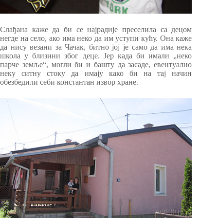
Слађана каже да би се најрадије преселила са децом
негде на село, ако има неко да им уступи кућу. Она каже
да нису везани за Чачак, битно јој је само да има нека
школа у близини због деце. Јер када би имали „неко
парче земље“, могли би и башту да засаде, евентуално
неку ситну стоку да имају како би на тај начин
обезбедили себи константан извор хране.