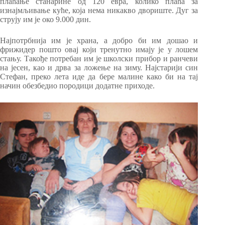
плаћање станарине од 120 евра, колико плаћа за
изнајмљивање куће, која нема никакво двориште. Дуг за
струју им је око 9.000 дин.
Најпотрбнија им је храна, а добро би им дошао и
фрижидер пошто овај који тренутно имају је у лошем
стању. Такође потребан им је школски прибор и ранчеви
на јесен, као и дрва за ложење на зиму. Најстарији син
Стефан, преко лета иде да бере малине како би на тај
начин обезбедио породици додатне приходе.