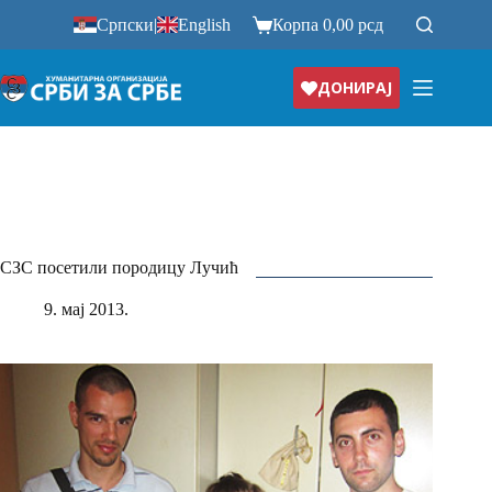
Прескочи
Српски
|
English
Корпа
0,00
рсд
на
ДОНИРАЈ
СЗС посетили породицу Лучић
9. мај 2013.