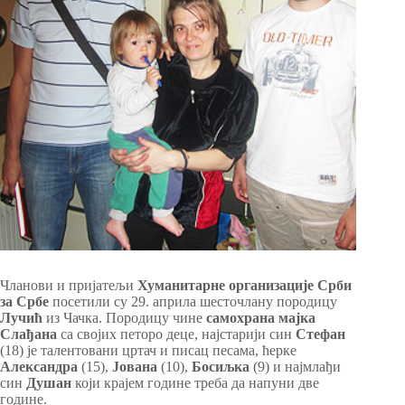
Чланови и пријатељи
Хуманитарне организације Срби
за Србе
посетили су 29. априла шесточлану породицу
Лучић
из Чачка. Породицу чине
самохрана мајка
Слађана
са својих петоро деце, најстарији син
Стефан
(18) је талентовани цртач и писац песама, ћерке
Александра
(15),
Јована
(10),
Босиљка
(9) и најмлађи
син
Душан
који крајем године треба да напуни две
године.