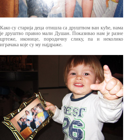
Како су старија деца отишла са друштвом ван куће, нама
је друштво правио мали Душан. Показивао нам је разне
цртеже, иконице, породичну слику, па и неколико
играчака које су му најдраже.