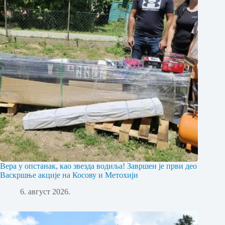
Вера у опстанак, као звезда водиља! Завршен је први део
Васкршње акције на Косову и Метохији
6. август 2026.