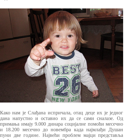
Како нам је Слађана испричала, отац деце их је једног
дана напустио и оставио их да се сами сналазе. Од
примања имају 9.000 динара социјалне помоћи месечно
и 18.200 месечно до новембра када најмлађи Душан
пуни две године. Највећи проблем мајци представља