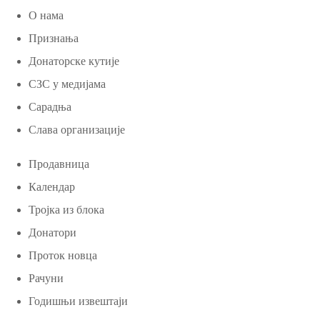
О нама
Признања
Донаторске кутије
СЗС у медијама
Сарадња
Слава организације
Продавница
Календар
Тројка из блока
Донатори
Проток новца
Рачуни
Годишњи извештаји