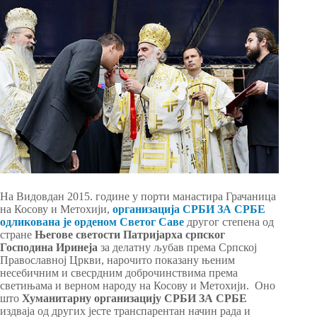
На Видовдан 2015. године у порти манастира Грачаница
на Косову и Метохији,
организација СРБИ ЗА СРБЕ
одликована је орденом Светог Саве
другог степена од
стране
Његове светости Патријарха српског
Господина Иринеја
за делатну љубав према Српској
Православној Цркви, нарочито показану њеним
несебичним и свесрдним доброчинствима према
светињама и верном народу на Косову и Метохији. Оно
што
Хуманитарну организацију СРБИ ЗА СРБЕ
издваја од других јесте транспарентан начин рада и