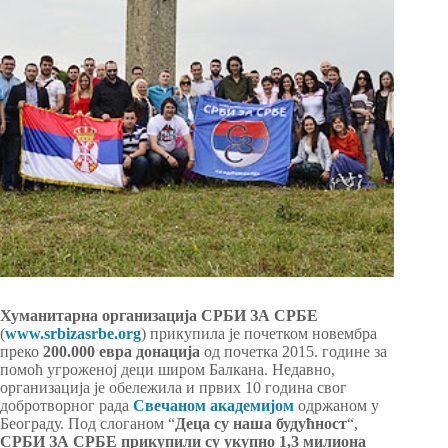
Хуманитарна организација СРБИ ЗА СРБЕ
(
www.srbizasrbe.org
) прикупила је почетком новембра
преко
200.000 евра донација
од почетка 2015. године за
помоћ угроженој деци широм Балкана. Недавно,
организација је обележила и првих 10 година свог
добротворног рада
Свечаном академијом
одржаном у
Београду. Под слоганом “
Деца су наша будућност
“,
СРБИ ЗА СРБЕ прикупили су укупно 1,3 милиона