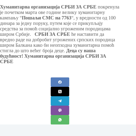
Хуманитарна организација СРБИ ЗА СРБЕ
покренула
је почетком марта ове године велику хуманитарну
кампању “
Пошаљи СМС на 7763
“, у вредности од 100
динара за једну поруку, путем које се прикупљају
средства за помоћ социјално угроженим породицама
широм Србије.
СРБИ ЗА СРБЕ
ће наставити да
вредно раде на добробит угрожених српских породица
широм Балкана како би неопходна хуманитарна помоћ
стигла до што већег броја деце.
Деца су наша
будућност! Хуманитарна организација СРБИ ЗА
СРБЕ