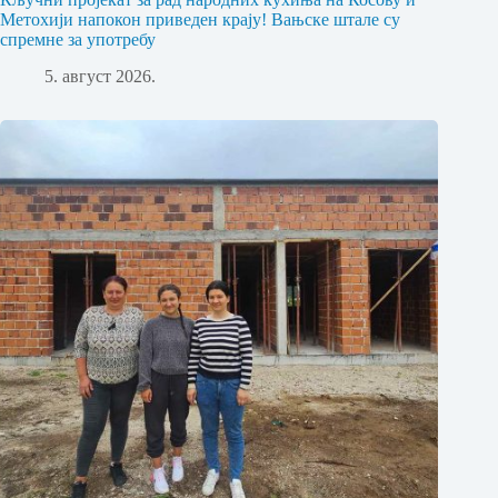
Метохији напокон приведен крају! Вањске штале су
спремне за употребу
5. август 2026.