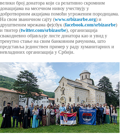
велики број донатора који са релативно скромним
донацијама на месечном нивоу учествују у
добротворним акцијама помоћи угроженим породицама.
На свом званичном сајту (
www.srbizasrbe.org
) и
друштвеним мрежама фејсбук (
facebook.com/srbizasrbe
)
и твитер (
twitter.com/srbizasrbe
), организација
свакодневно објављује листе донатора као и увид у
тренутно стање на свим банковним рачунима, што
представља јединствен пример у раду хуманитарних и
невладиних организација у Србији.