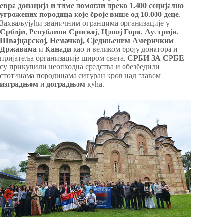
евра донација и тиме помогли
преко 1.400 социјално
угрожених породица
које броје више од 10.000 деце
.
Захваљујући званичним огранцима организације у
Србији
,
Републици Српској
,
Црној Гори
,
Аустрији
,
Швајцарској, Немачкој,
Сједињеним Америчким
Државама
и
Канади
као и великом броју донатора и
пријатеља организације широм света,
СРБИ ЗА СРБЕ
су прикупили неопходна средства и обезбедили
стотинама породицама сигуран кров над главом
изградњом
и
доградњом
кућа.