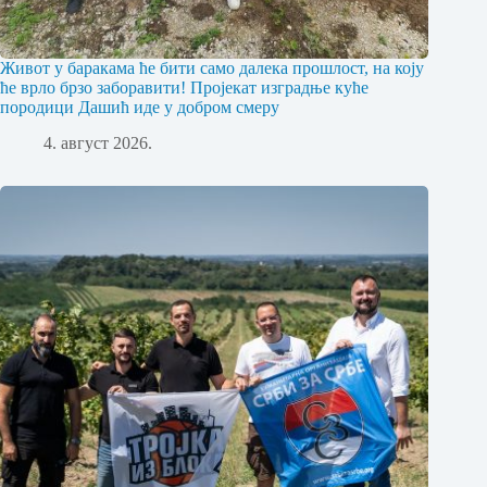
Живот у баракама ће бити само далека прошлост, на коју
ће врло брзо заборавити! Пројекат изградње куће
породици Дашић иде у добром смеру
4. август 2026.