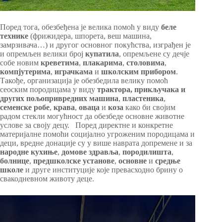
Поред тога, обезбеђена је велика помоћ у виду
беле
технике
(фрижидера, шпорета, веш машина,
замрзивача…) и другог основног покућства, изграђен је
и опремљен велики број
купатила
, опремљене су дечје
собе новим
креветима
,
плакарима
,
столовима
,
компјутерима
,
играчкама
и
школским прибором
.
Такође, организација је обезбедила велику помоћ
сеоским породицама у виду
трактора, прикључака и
других пољопривредних машина
,
пластеника
,
семенске робе
,
крава
,
оваца
и
коза
како би својим
радом стекли могућност да обезбеде основне животне
услове за своју децу. Поред директне и конкретне
материјалне помоћи социјално угроженим породицама и
деци, вредне донације су у више наврата допремене и за
народне кухиње
,
домове здравља
,
породилишта
,
болнице
,
предшколске установе
,
основне
и
средње
школе
и друге институције које превасходно брину о
свакодневном животу деце.