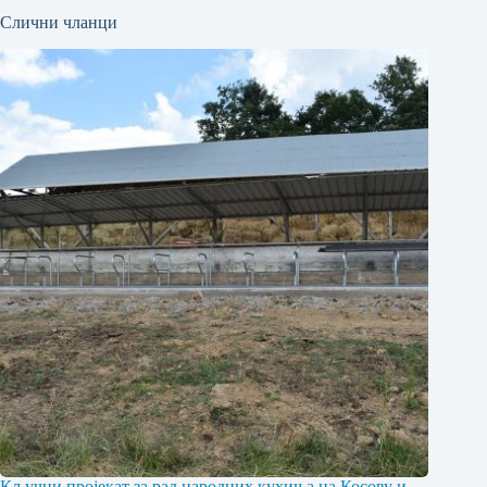
Слични чланци
Кључни пројекат за рад народних кухиња на Косову и