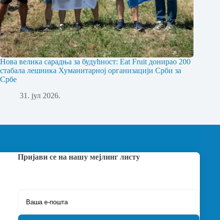
Нова велика сарадња за будућност: Eat Fruit донирао 200
стабала лешника Хуманитарној организацији Срби за
Србе
31. јул 2026.
Пријави се на нашу мејлинг листу