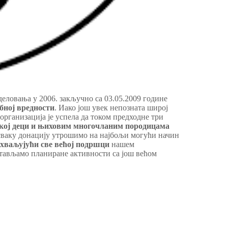
деловања у 2006. закључно са 03.05.2009 године
обној вредности
. Иако још увек непозната широј
 организација је успела да током предходнe три
ској деци и њиховим многочланим породицама
 сваку донацију утрошимо на најбољи могући начин
хваљујући све већој подршци
нашем
стављамо планиране активности са још већом