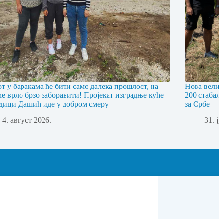
т у баракама ће бити само далека прошлост, на
Нова вели
 ће врло брзо заборавити! Пројекат изградње куће
200 стаба
дици Дашић иде у добром смеру
за Србе
4. август 2026.
31. 