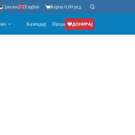
Српски
|
English
Корпа
0,00
рсд
ДОНИРАЈ
смо
Календар
Продавница