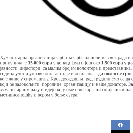
Хуманитарна организација Срби за Србе од почетка свог рада и 
прикупила је
35.000 евра
у донацијама и још око
1.500 евра у р
јавности, дијаспори, са малим бројем волонтера и представника,
година учини управо оно зашто је и основана –
да помогне срп
које живе у сиромаштву. Кроз досадашњи рад трудили смо се да
који ће задовољити породице, организацију и наше донаторе.
За
хуманитарном раду и идеји коју име наше организације носи на
мотивисаношћу и вером у боље сутра.