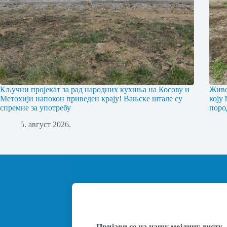
Кључни пројекат за рад народних кухиња на Косову и
Живо
Метохији напокон приведен крају! Вањске штале су
коју
спремне за употребу
поро
5. август 2026.
Пријави се на нашу мејлинг листу