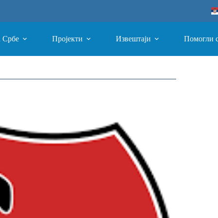
а Србе
Пројекти
Извештаји
Помогли 