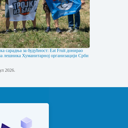
ка сарадња за будућност: Eat Fruit донирао
ла лешника Хуманитарној организацији Срби
јул 2026.