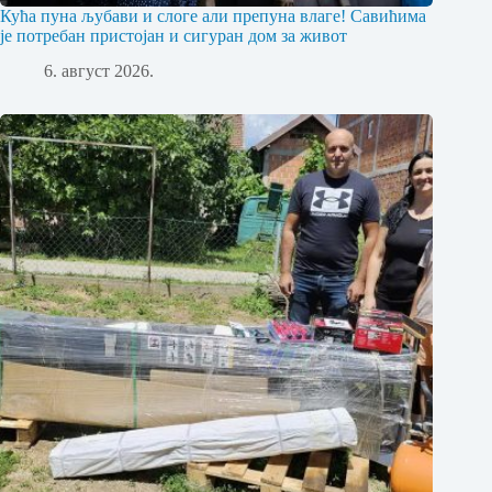
Кућа пуна љубави и слоге али препуна влаге! Савићима
је потребан пристојан и сигуран дом за живот
6. август 2026.