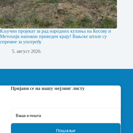
Кључни пројекат за рад народних кухиња на Косову и
Метохији напокон приведен крају! Вањске штале су
спремне за употребу
5. август 2026.
Пријави се на нашу мејлинг листу