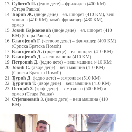
Суботић П.
(једно дете) – фрижидер (400 КМ)
(Стара Рашка)
Ћорић Ж.
(двоје деце) – ел. шпорет (410 КМ), веш
машина (410 КМ), комб. фрижидер (480 КМ),
ормар
Јовић-Бајкановић
(двоје деце) – ел. шпорет (410
КМ) (Стара Рашка)
Благојевић Г.
(четворо деце) – фрижидер (400 КМ)
(Српска Братска Помоћ)
Благојевић А.
(троје деце) – ел. шпорет (410 КМ)
Благојевић Д.
– веш машина (410 КМ)
Петровић Д.
(једно дете) – веш машина (410 КМ)
Јовић С.
(двоје деце) – веш машина (410 КМ)
(Српска Братска Помоћ)
Ђурић Д.
(једно дете) – замрзивач (510 КМ)
Ђуричић Т.
(двоје деце) – веш машина (410 КМ)
Остојић З.
(троје деце) – замрзивач (500 КМ) и
ормар (Стара Рашка)
Стјепановић З.
(једно дете) – веш машина (410
КМ)