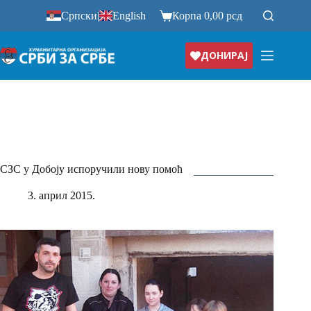
Прескочи
Српски
|
English
Корпа
0,00
рсд
на
ДОНИРАЈ
СЗС у Добоју испоручили нову помоћ
3. април 2015.