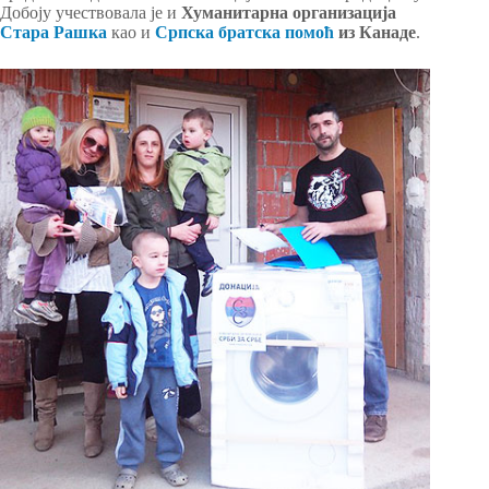
Добоју учествовала је и
Хуманитарна организација
Стара Рашка
као и
Српска братска помоћ
из Канаде
.