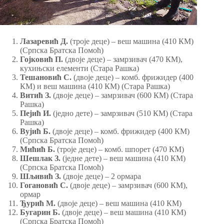
Лазаревић Д.
(троје деце) – веш машина (410 КМ)
(Српска Братска Помоћ)
Гојковић П.
(двоје деце) – замрзивач (470 КМ),
кухињски елементи (Стара Рашка)
Тешановић С.
(двоје деце) – комб. фрижидер (400
КМ) и веш машина (410 КМ) (Стара Рашка)
Витић З.
(двоје деце) – замрзивач (600 КМ) (Стара
Рашка)
Пејић И.
(једно дете) – замрзивач (510 КМ) (Стара
Рашка)
Вујић Б.
(двоје деце) – комб. фрижидер (400 КМ)
(Српска Братска Помоћ)
Мићић Б.
(троје деце) – комб. шпорет (470 КМ)
Шешлак З.
(једне дете) – веш машина (410 КМ)
(Српска Братска Помоћ)
Шљивић З.
(двоје деце) – 2 ормара
Гогановић С.
(двоје деце) – замрзивач (600 КМ),
ормар
Ђурић М.
(двоје деце) – веш машина (410 КМ)
Бугарин Б.
(двоје деце) – веш машина (410 КМ)
(Српска Братска Помоћ)