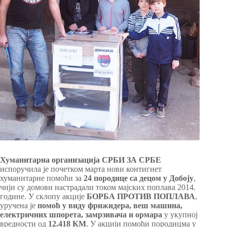
Хуманитарна организација СРБИ ЗА СРБЕ
испоручила је почетком марта нови контигнет
хуманитарне помоћи за
24 породице са децом у Добоју
,
чији су домови настрадали током мајских поплава 2014.
године. У склопу акције
БОРБА ПРОТИВ ПОПЛАВА
,
уручена је
помоћ у виду фрижидера, веш машина,
електричних шпорета, замрзивача и ормара
у укупној
вредности од
12.418 КМ
. У акцији помоћи породицма у