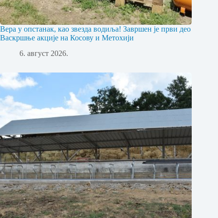
Вера у опстанак, као звезда водиља! Завршен је први део
Васкршње акције на Косову и Метохији
6. август 2026.