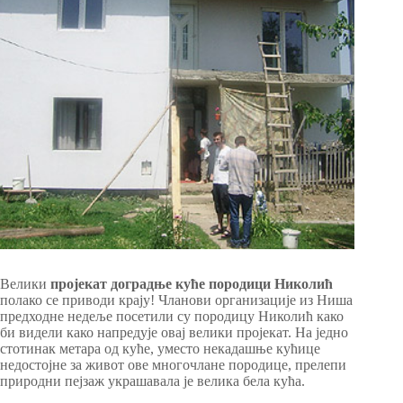
Велики
пројекат доградње куће породици Николић
полако се приводи крају! Чланови организације из Ниша
предходне недеље посетили су породицу Николић како
би видели како напредује овај велики пројекат. На једно
стотинак метара од куће, уместо некадашње кућице
недостојне за живот ове многочлане породице, прелепи
природни пејзаж украшавала је велика бела кућа.