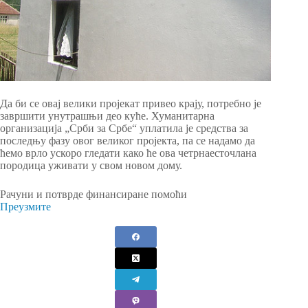
Да би се овај велики пројекат привео крају, потребно је
завршити унутрашњи део куће. Хуманитарна
организација „Срби за Србе“ уплатила је средства за
последњу фазу овог великог пројекта, па се надамо да
ћемо врло ускоро гледати како ће ова четрнаесточлана
породица уживати у свом новом дому.
Рачуни и потврде финансиране помоћи
Преузмите