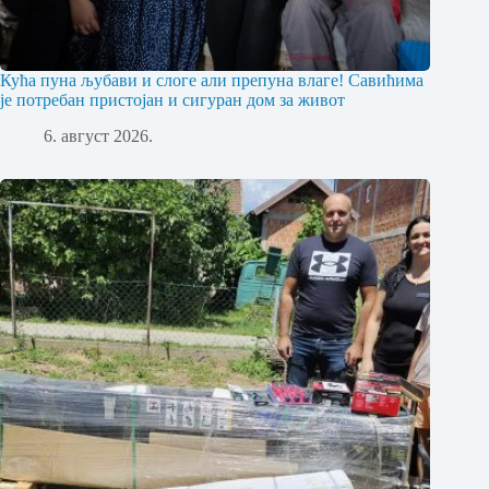
Кућа пуна љубави и слоге али препуна влаге! Савићима
је потребан пристојан и сигуран дом за живот
6. август 2026.