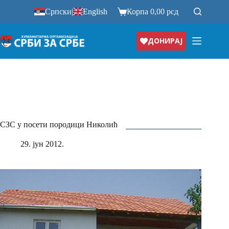
Прескочи
Српски
|
English
Корпа
0,00
рсд
на
ДОНИРАЈ
СЗС у посети породици Николић
29. јун 2012.