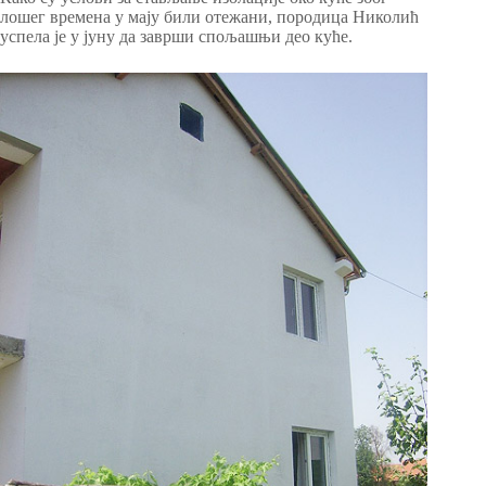
лошег времена у мају били отежани, породица Николић
успела је у јуну да заврши спољашњи део куће.