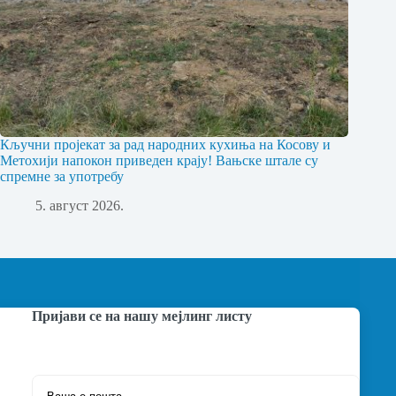
Кључни пројекат за рад народних кухиња на Косову и
Метохији напокон приведен крају! Вањске штале су
спремне за употребу
5. август 2026.
Пријави се на нашу мејлинг листу