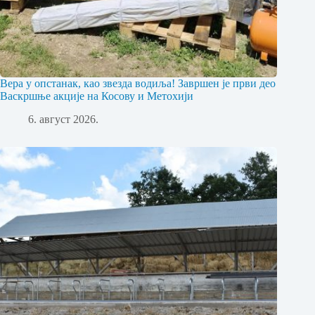
Вера у опстанак, као звезда водиља! Завршен је први део
Васкршње акције на Косову и Метохији
6. август 2026.