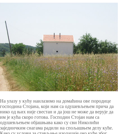
На улазу у кућу наилазимо на домаћина ове породице
господина Стојана, који нам са одушевљењем прича да
нико од њих није свестан и да још не може да верује да
им је кућа скоро готова. Господин Стојан нам са
одушевљењем објашњава како су сви Николићи
заједничким снагама радили на спољашњем делу куће.
Како су услови за стављање изолације око куће због