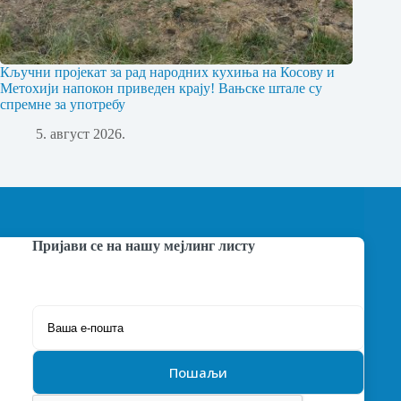
Кључни пројекат за рад народних кухиња на Косову и
Метохији напокон приведен крају! Вањске штале су
спремне за употребу
5. август 2026.
Пријави се на нашу мејлинг листу