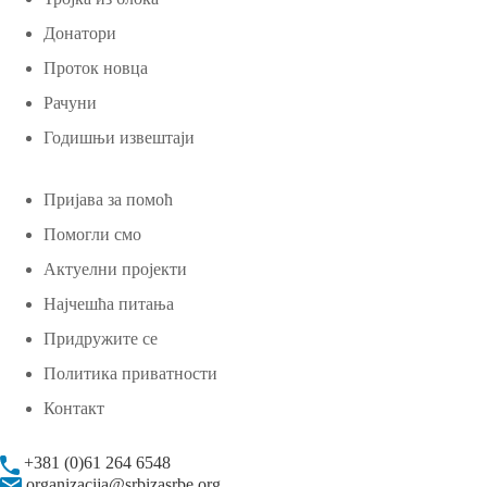
Донатори
Проток новца
Рачуни
Годишњи извештаји
Пријава за помоћ
Помогли смо
Актуелни пројекти
Најчешћа питања
Придружите се
Политика приватности
Контакт
+381 (0)61 264 6548
organizacija@srbizasrbe.org