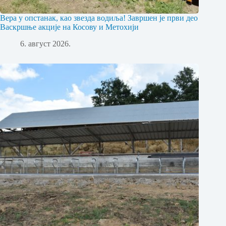
Вера у опстанак, као звезда водиља! Завршен је први део
Васкршње акције на Косову и Метохији
6. август 2026.