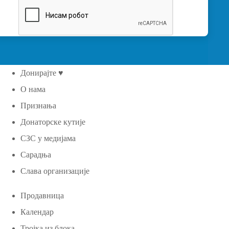
Донирајте ♥
О нама
Признања
Донаторске кутије
СЗС у медијама
Сарадња
Слава организације
Продавница
Календар
Тројка из блока