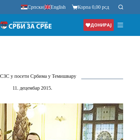
Прескочи
Српски
|
English
Корпа
0,00
рсд
на
ДОНИРАЈ
СЗС у посети Србима у Темишвару
11. децембар 2015.