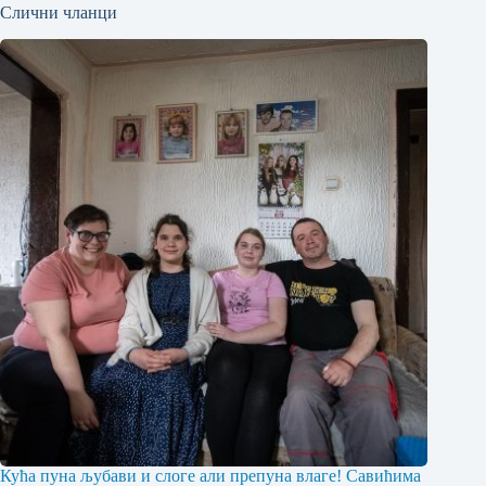
Слични чланци
Кућа пуна љубави и слоге али препуна влаге! Савићима