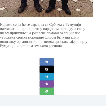
Надамо се да ће се сарадња са Србима у Румунији
наставити и проширити у наредном периоду, а све у
циљу прикупљања још веће помоћи за социјално
угрожене српске породице широм Балкана али и
подизању организационог нивоа српских заједница у
Румунији и осталим земљама региона.