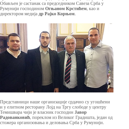
Обављен је састанак са председником Савеза Срба у
Румунији господином
Огњаном Крстићем
, као и
директором медија
др Рајко Корњом
.
Представници наше организације срдачно су угошћени
и у елитном ресторану Лојд на Тргу слободе у центру
Темишвара чији је власник господин
Јавор
Радованковић
, пореклом из Великог Градишта, један од
стожера организовања и деловања Срба у Румунији.