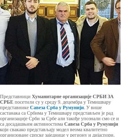
Представници
Хуманитарне организације СРБИ ЗА
СРБЕ
посетили су у среду 9. децембра у Темишвару
представнике
Савеза Срба у Румунији
. У више
састанака са Србима у Темишвару представљен је рад
организације Срби за Србе али такође упознали смо се и
са досадашњим активностима
Савеза Срба у Румунији
који свакако представљају модел веома квалитетно
организоване српске заједнице у региону и дијаспори.