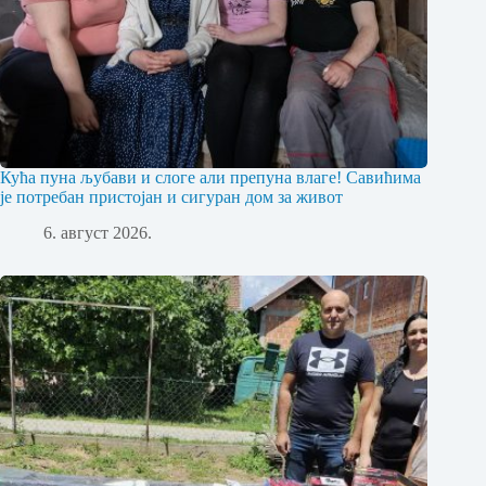
Кућа пуна љубави и слоге али препуна влаге! Савићима
је потребан пристојан и сигуран дом за живот
6. август 2026.