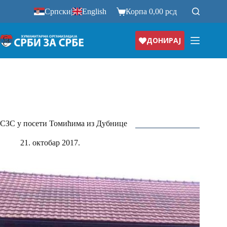
Прескочи
Српски
|
English
Корпа
0,00
рсд
на
ДОНИРАЈ
СЗС у посети Томићима из Дубнице
21. октобар 2017.