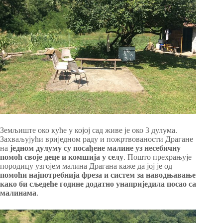
Земљиште око куће у којој сад живе је око 3 дулума.
Захваљујући вриједном раду и пожртвованости Драгане
на
једном дулуму су посађене малине уз несебичну
помоћ своје деце и комшија у селу
. Пошто прехрањује
породицу узгојем малина Драгана каже да јој је од
помоћи најпотребнија фреза и систем за наводњавање
како би сљедеће године додатно унаприједила посао са
малинама
.