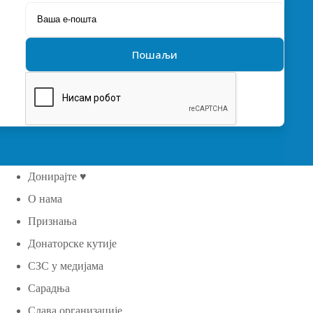
Донирајте ♥
О нама
Признања
Донаторске кутије
СЗС у медијама
Сарадња
Слава организације