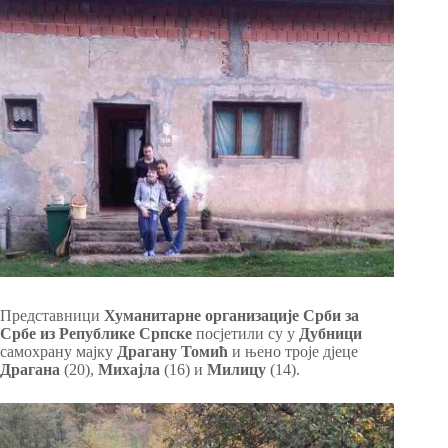
Представници
Хуманитарне организације Срби за
Србе из Републике Српске
посјетили су у
Дубници
самохрану мајку
Драгану
Томић
и њено троје дјеце
Драгана
(20),
Михајла
(16) и
Милицу
(14).