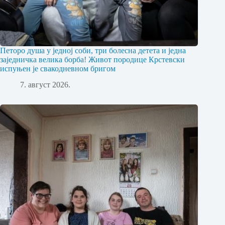
Петоро душа у једној соби, три болесна детета и једна
заједничка велика борба! Живот породице Крстевски
испуњен је свакодневном бригом
7. август 2026.