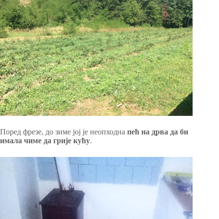
Поред фрезе, до зиме јој је неопходна
пећ на дрва да би
имала чиме да грије кућу
.