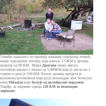
Томићи нажалост не примају никакву социјалну помоћ,
имају породичну пензију која износи 172КМ и дјечији
додатак од 90 КМ. Мајка
Драгана
сваки мјесец
отплаћује кредит у банци од 5.000КМ који је дигла на 3
године и рата је 169 КМ. Разлог дизања кредита је
куповина аутомобила који јој је неопходан због болесног
сина
Михајла
који
болује од целебралне парализе
.
Такође, за лијекове одваја
120 КМ за неопходне
лијекове
.