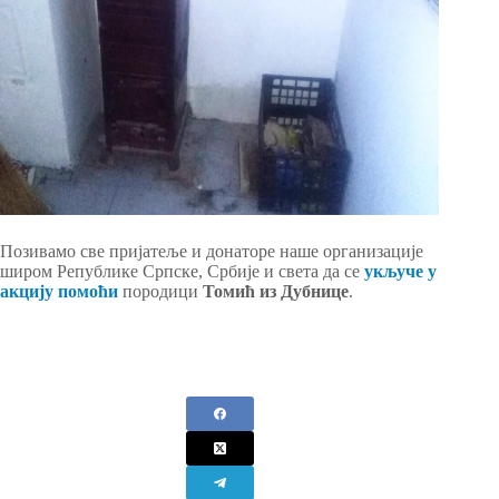
Позивамо све пријатеље и донаторе наше организације
широм Републике Српске, Србије и света да се
укључе у
акцију помоћи
породици
Томић
из Дубнице
.