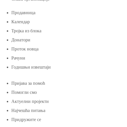
Продавница
Календар
Тројка из блока
Донатори
Проток новца
Рачуни
Годишњи извештаји
Пријава за помоћ
Помогли смо
Актуелни пројекти
Најчешћа питања
Придружите се