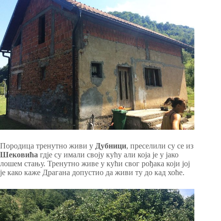
Породица тренутно живи у
Дубници
, преселили су се из
Шековића
гдје су имали своју кућу али која је у јако
лошем стању. Тренутно живе у кући свог рођака који јој
је како каже Драгана допустио да живи ту до кад хоће.