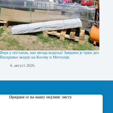
Вера у опстанак, као звезда водиља! Завршен је први део
Васкршње акције на Косову и Метохији
6. август 2026.
Пријави се на нашу мејлинг листу