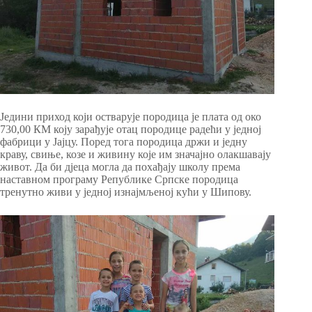
Једини приход који остварује породица је плата од око
730,00 КМ коју зарађује отац породице радећи у једној
фабрици у Јајцу. Поред тога породица држи и једну
краву, свиње, козе и живину које им значајно олакшавају
живот. Да би дјеца могла да похађају школу према
наставном програму Републике Српске породица
тренутно живи у једној изнајмљеној кући у Шипову.