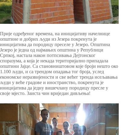
Прије одређеног времена, на иницијативу начелнице
општине и добрих људи из Језера покренута је
иницијатива да породицу преселе у Језеро. Општина
Језеро је једна од најмањих општина у Републици
Српкој, настала након потпсивања Дејтонског
споразума, а која је некада територијално припадала
општини Јајце. Са становништовом које броји нешто око
1.100 људи, и са трендом опадања тог броја, услед
економске неразвијености и све већег тренда исељавања
људи у веће градове и иностранство, покренута је
иницијатива да једну вишечлану породицу пресле у
своје мјесто. Заиста чин вриједан дивљења!