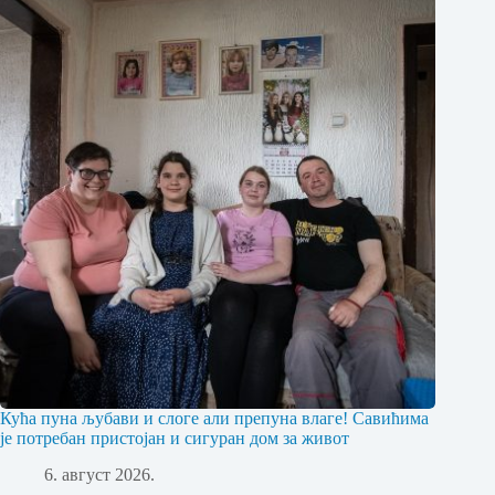
Кућа пуна љубави и слоге али препуна влаге! Савићима
је потребан пристојан и сигуран дом за живот
6. август 2026.