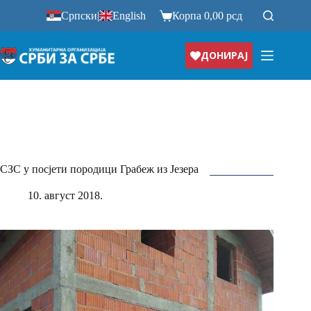
Прескочи
Српски
|
English
Корпа
0,00
рсд
на
ДОНИРАЈ
СЗС у посјети породици Грабеж из Језера
10. август 2018.