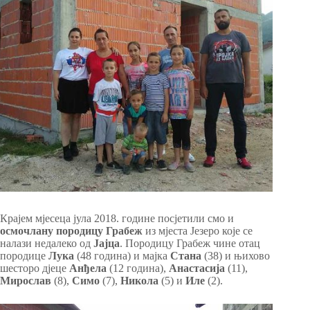
Крајем мјесеца јула 2018. године посјетили смо и
осмочлану
породицу Грабеж
из мјеста Језеро које се
налази недалеко од
Јајца
. Породицу Грабеж чине отац
породице
Лука
(48 година) и мајка
Стана
(38) и њихово
шесторо дјеце
Анђела
(12 година),
Анастасија
(11),
Мирослав
(8),
Симо
(7),
Никола
(5) и
Иле
(2).