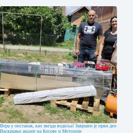
Вера у опстанак, као звезда водиља! Завршен је први део
Васкршње акције на Косову и Метохији