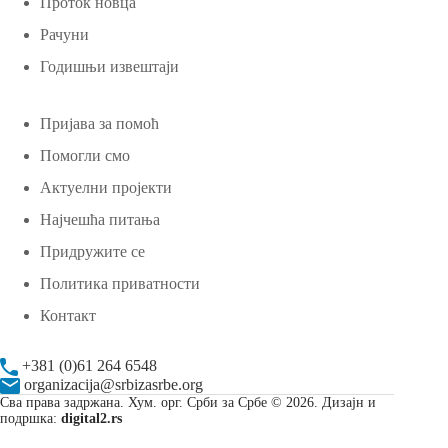
Проток новца
Рачуни
Годишњи извештаји
Пријава за помоћ
Помогли смо
Актуелни пројекти
Најчешћа питања
Придружите се
Политика приватности
Контакт
+381 (0)61 264 6548
organizacija@srbizasrbe.org
Сва права задржана. Хум. орг. Срби за Србе © 2026. Дизајн и
подршка:
digital2.rs