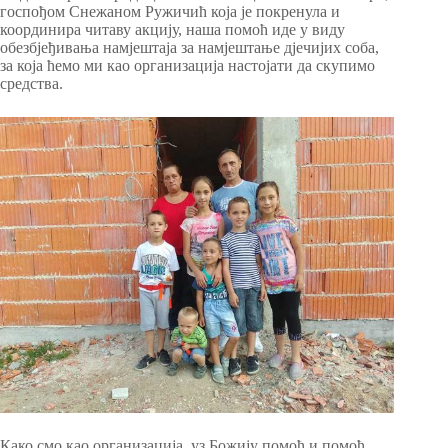
госпођом Снежаном Ружичић која је покренула и
координира читаву акцију, наша помоћ иде у виду
обезбјеђивања намјештаја за намјештање дјечијих соба,
за која ћемо ми као организација настојати да скупимо
средства.
Како смо као организација, уз Божију помоћ и помоћ