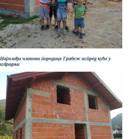
Најмлађи чланови породице Грабеж испред куће у
изградњи