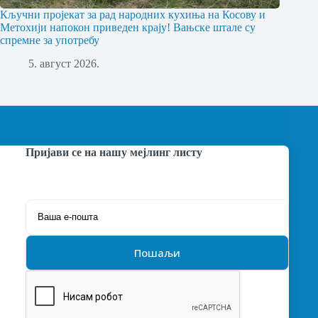
Кључни пројекат за рад народних кухиња на Косову и
Метохији напокон приведен крају! Вањске штале су
спремне за употребу
5. август 2026.
Пријави се на нашу мејлинг листу