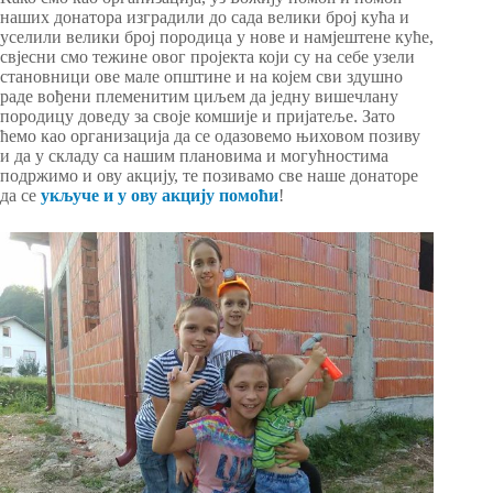
наших донатора изградили до сада велики број кућа и
уселили велики број породица у нове и намјештене куће,
свјесни смо тежине овог пројекта који су на себе узели
становници ове мале општине и на којем сви здушно
раде вођени племенитим циљем да једну вишечлану
породицу доведу за своје комшије и пријатеље. Зато
ћемо као организација да се одазовемо њиховом позиву
и да у складу са нашим плановима и могућностима
подржимо и ову акцију, те позивамо све наше донаторе
да се
укључе и у ову акцију помоћи
!