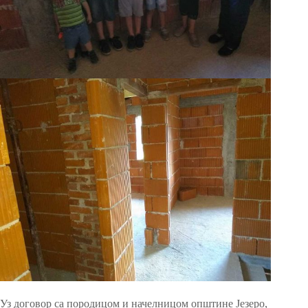
Уз договор са породицом и начелницом општине Језеро,