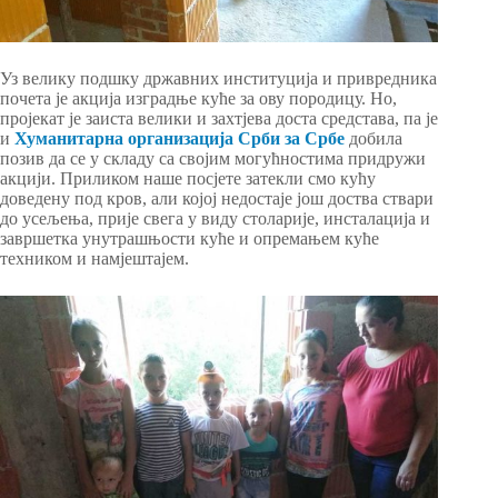
Уз велику подшку државних институција и привредника
почета је акција изградње куће за ову породицу. Но,
пројекат је заиста велики и захтјева доста средстава, па је
и
Хуманитарна организација Срби за Србе
добила
позив да се у складу са својим могућностима придружи
акцији. Приликом наше посјете затекли смо кућу
доведену под кров, али којој недостаје још доства ствари
до усељења, прије свега у виду столарије, инсталација и
завршетка унутрашњости куће и опремањем куће
техником и намјештајем.