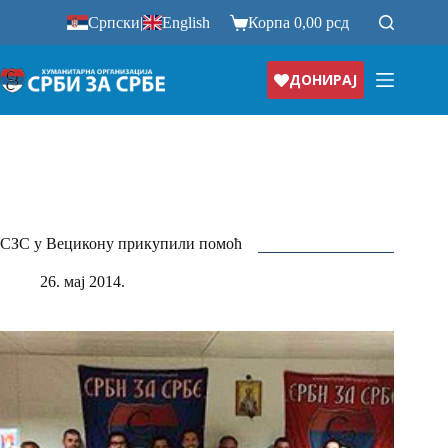
Прескочи
Српски
|
English
Корпа
0,00
рсд
на
ДОНИРАЈ
СЗС у Вецикону прикупили помоћ
26. мај 2014.