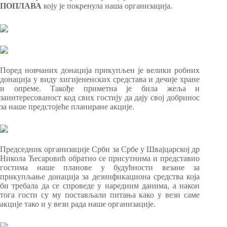
ПОПЛАВА
коју је покренула наша организација.
Поред новчаних донација прикупљен је велики робних
донација у виду хигијененских средстава и дечије хране
и опреме. Такође приметна је била жеља и
заинтересованост код свих гостију да дају свој добринос
за наше предстојеће планиране акције.
Председник организације Срби за Србе у Швајцарској др
Никола Ћесаровић обратио се присутнима и представио
гостима наше планове у будућности везане за
прикупљање донација за дезинфикациона средства која
би требала да се спроведе у наредним данима, а након
тога гости су му постављали питања како у вези саме
акције тако и у вези рада наше организације.