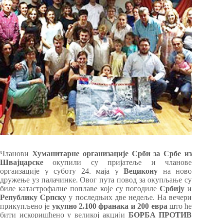
Чланови
Хуманитарне организације Срби за Србе из
Швајцарске
окупили су пријатеље и чланове
оргаизације у суботу 24. маја у
Вецикону
на ново
дружење уз палачинке. Овог пута повод за окупљање су
биле катастрофалне поплаве које су погодиле
Србију
и
Републику Српску
у последњих две недеље. На вечери
прикупљено је
укупно 2.100 франака и 200 евра
што ће
бити искоришћено у великој акцији
БОРБА ПРОТИВ