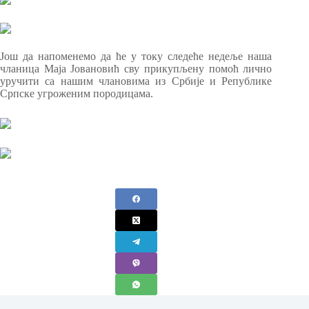
Још да напоменемо да ће у току следеће недеље наша
чланица Маја Јовановић сву прикупљену помоћ лично
уручити са нашим члановима из Србије и Републике
Српске угроженим породицама.