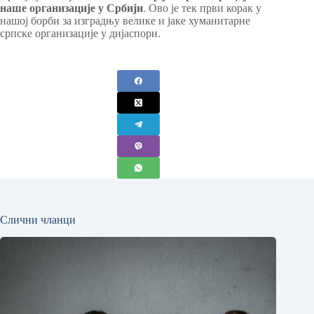
наше организације у Србији
. Ово је тек први корак у
нашој борби за изградњу велике и јаке хуманитарне
српске организације у дијаспори.
Слични чланци