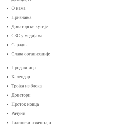
О нама
Признања
Донаторске кутије
СЗС у медијама
Сарадња
Слава организације
Продавница
Календар
Тројка из блока
Донатори
Проток новца
Рачуни
Годишњи извештаји