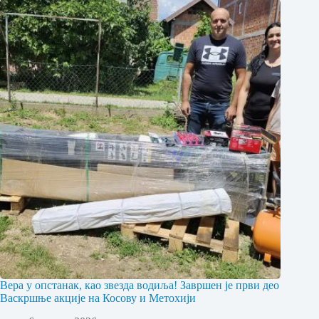
Вера у опстанак, као звезда водиља! Завршен је први део
Васкршње акције на Косову и Метохији