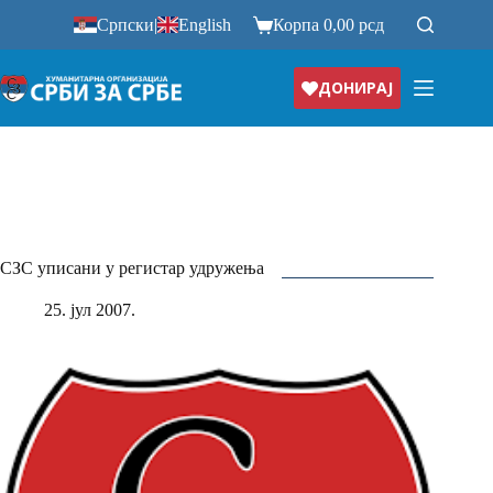
Прескочи
Српски
|
English
Корпа
0,00
рсд
на
ДОНИРАЈ
СЗС уписани у регистар удружења
25. јул 2007.