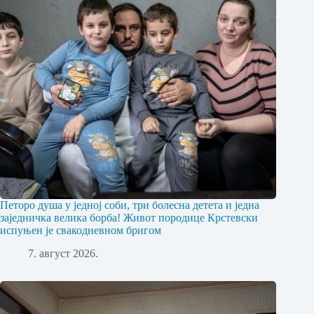
Петоро душа у једној соби, три болесна детета и једна
заједничка велика борба! Живот породице Крстевски
испуњен је свакодневном бригом
7. август 2026.