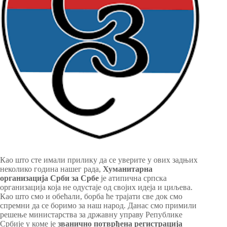
Као што сте имали прилику да се уверите у ових задњих
неколико година нашег рада,
Хуманитарна
организација Срби за Србе
је атипична српска
организација која не одустаје од својих идеја и циљева.
Као што смо и обећали, борба ће трајати све док смо
спремни да се боримо за наш народ. Данас смо примили
решење министарства за државну управу Републике
Србије у коме је
званично потврђена регистрација