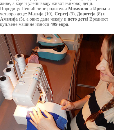
живе, а које и улепшавају живот њиховој деци.
Породицу Пешић чине родитељи
Момчило
и
Ирена
и
четворо деце:
Матија
(10),
Сергеј
(9),
Доротеја
(8) и
Амелија
(5), а ових дана чекају и
пето дете
! Вредност
купљене машине износи
499 евра
.