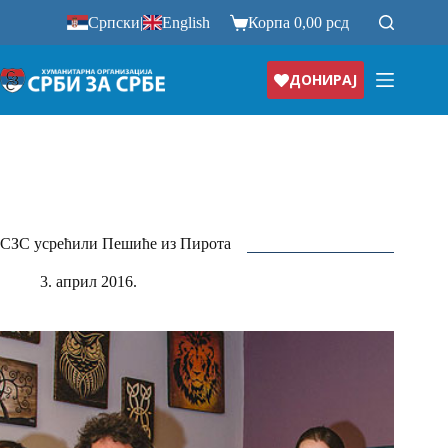
Прескочи
Српски
|
English
Корпа
0,00
рсд
на
ДОНИРАЈ
СЗС усрећили Пешиће из Пирота
3. април 2016.