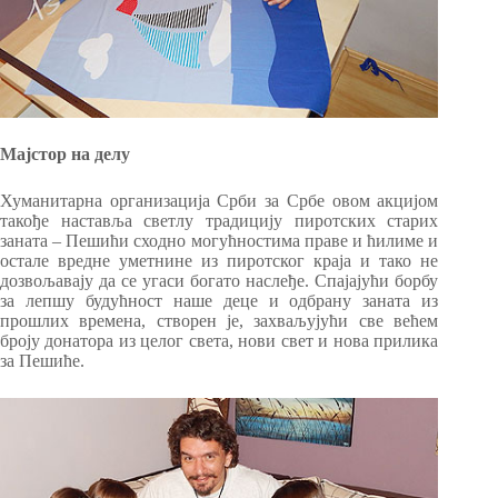
Мајстор на делу
Хуманитарна организација Срби за Србе овом акцијом
такође наставља светлу традицију пиротских старих
заната – Пешићи сходно могућностима праве и ћилиме и
остале вредне уметнине из пиротског краја и тако не
дозвољавају да се угаси богато наслеђе. Спајајући борбу
за лепшу будућност наше деце и одбрану заната из
прошлих времена, створен је, захваљујући све већем
броју донатора из целог света, нови свет и нова прилика
за Пешиће.