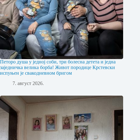
Петоро душа у једној соби, три болесна детета и једна
заједничка велика борба! Живот породице Крстевски
испуњен је свакодневном бригом
7. август 2026.