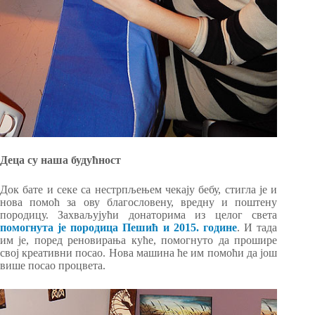
Деца су наша будућност
Док бате и секе са нестрпљењем чекају бебу, стигла је и
нова помоћ за ову благословену, вредну и поштену
породицу. Захваљујући донаторима из целог света
помогнута је породица Пешић и 2015. године
. И тада
им је, поред реновирања куће, помогнуто да прошире
свој креативни посао. Нова машина ће им помоћи да још
више посао процвета.