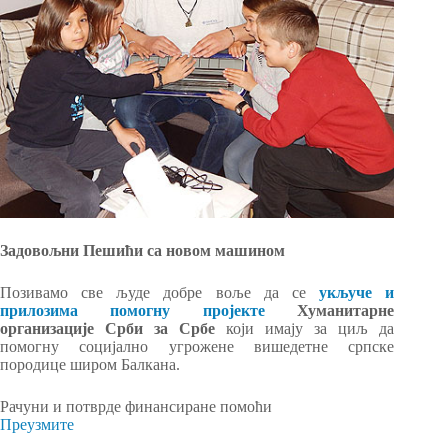
Задовољни Пешићи са новом машином
Позивамо све људе добре воље да се
укључе и
прилозима помогну пројекте
Хуманитарне
организације Срби за Србе
који имају за циљ да
помогну социјално угрожене вишедетне српске
породице широм Балкана.
Рачуни и потврде финансиране помоћи
Преузмите