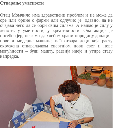
Стварање уметности
Отац Момчило има здравствени проблем и не може да
оре или брине о фарми али одлучио је, одавно, да не
очајава него да се бори свим силама. А нашао је силу у
лепоти, у уметности, у креативности. Ова акција је
посебна јер, не само да хлебом храни породицу донација
нове и модерне машине, већ отвара деци која расту
окружена стваралачком енергијом нови свет и нове
могућности – буди машту, развија идеје и утире стазу
напредка.