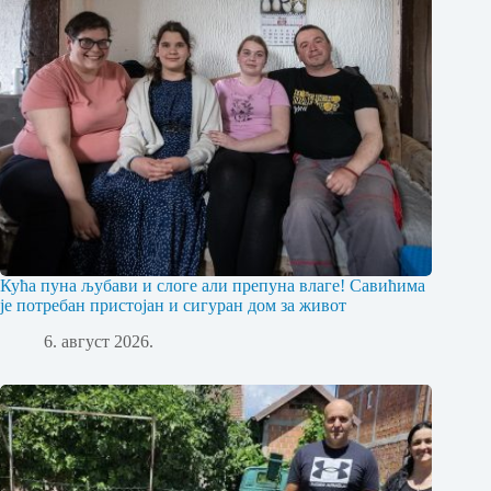
Кућа пуна љубави и слоге али препуна влаге! Савићима
је потребан пристојан и сигуран дом за живот
6. август 2026.