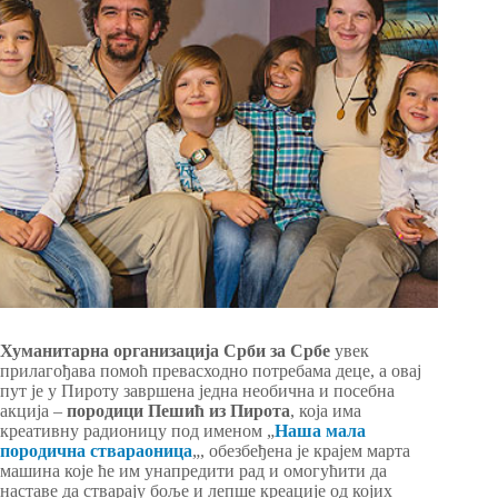
Хуманитарна организација Срби за Србе
увек
прилагођава помоћ превасходно потребама деце, а овај
пут је у Пироту завршена једна необична и посебна
акција –
породици Пешић из Пирота
, која има
креативну радионицу под именом „
Наша мала
породична ствараоница
„, обезбеђена је крајем марта
машина које ће им унапредити рад и омогућити да
наставе да стварају боље и лепше креације од којих