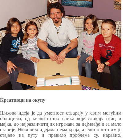
Креативци на окупу
Њихова идеја је да уметност стварају у свим могућим
облицима, од квалитетних слика које сликају отац и
мајка, до најразличитијих играчака за најмлађе и за мало
старије. Њиховим идејама нема краја, а једино што им је
стајало на путу и правило проблеме су, наравно,