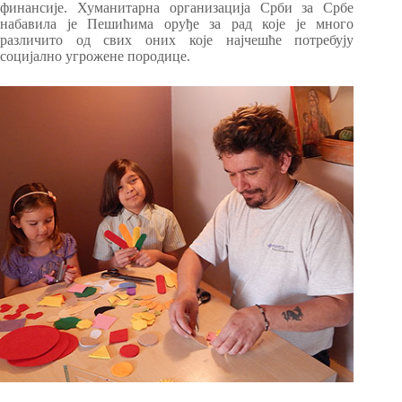
финансије. Хуманитарна организација Срби за Србе
набавила је Пешићима оруђе за рад које је много
различито од свих оних које најчешће потребују
социјално угрожене породице.