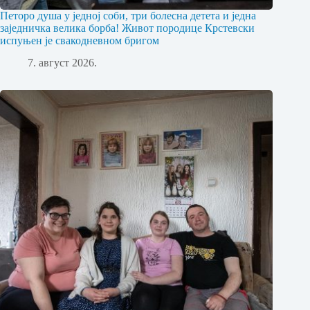
Петоро душа у једној соби, три болесна детета и једна
заједничка велика борба! Живот породице Крстевски
испуњен је свакодневном бригом
7. август 2026.