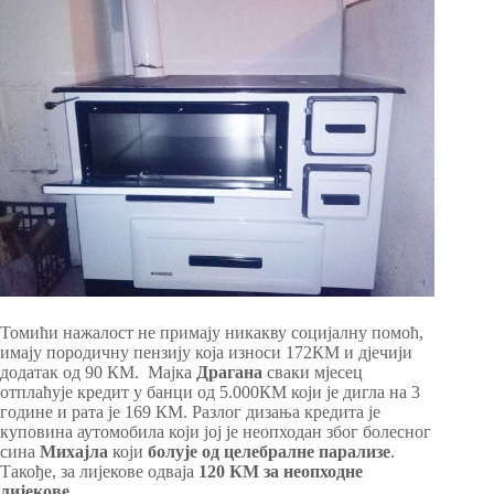
Томићи нажалост не примају никакву социјалну помоћ,
имају породичну пензију која износи 172КМ и дјечији
додатак од 90 КМ. Мајка
Драгана
сваки мјесец
отплаћује кредит у банци од 5.000КМ који је дигла на 3
године и рата је 169 КМ. Разлог дизања кредита је
куповина аутомобила који јој је неопходан због болесног
сина
Михајла
који
болује од целебралне парализе
.
Такође, за лијекове одваја
120 КМ за неопходне
лијекове
.