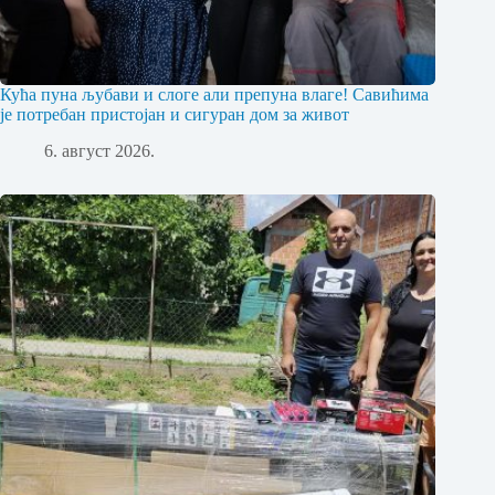
Кућа пуна љубави и слоге али препуна влаге! Савићима
је потребан пристојан и сигуран дом за живот
6. август 2026.