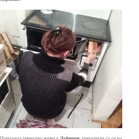
Породица тренутно живи у
Дубници
, преселили су се из