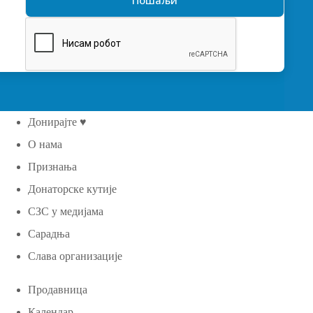
Донирајте ♥
О нама
Признања
Донаторске кутије
СЗС у медијама
Сарадња
Слава организације
Продавница
Календар