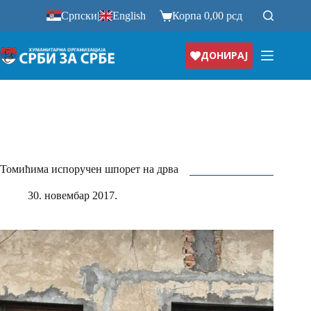
Прескочи
Српски
|
English
Корпа
0,00
рсд
на
ДОНИРАЈ
Томићима испоручен шпорет на дрва
30. новембар 2017.