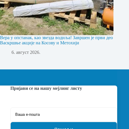
Вера у опстанак, као звезда водиља! Завршен је први део
Васкршње акције на Косову и Метохији
6. август 2026.
Пријави се на нашу мејлинг листу