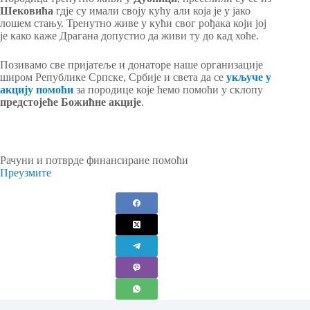
Шековића
гдје су имали своју кућу али која је у јако
лошем стању. Тренутно живе у кући свог рођака који јој
је како каже Драгана допустио да живи ту до кад хоће.
Позивамо све пријатеље и донаторе наше организације
широм Републике Српске, Србије и света да се
укључе у
акцију помоћи
за породице које ћемо помоћи у склопу
предстојеће Божићне акције
.
Рачуни и потврде финансиране помоћи
Преузмите