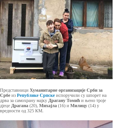
Представници
Хуманитарне организације Срби за
Србе
из
Републике Српске
испоручили су шпорет на
дрва за самохрану мајку
Драгану
Томић
и њено троје
дјеце
Драгана
(20),
Михајла
(16) и
Милицу
(14) у
вредности од 325 КМ.