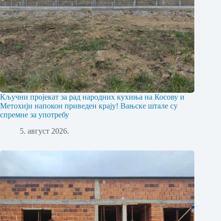
Кључни пројекат за рад народних кухиња на Косову и
Метохији напокон приведен крају! Вањске штале су
спремне за употребу
5. август 2026.