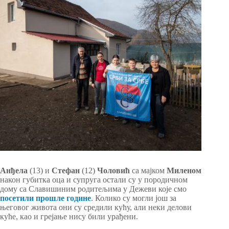
Анђела
(13) и
Стефан
(12)
Чоловић
са мајком
Миленом
након губитка оца и супруга остали су у породичном
дому са Славишиним родитељима у Дежеви које смо
посетили прошле године
. Колико су могли још за
његовог живота они су средили кућу, али неки делови
куће, као и грејање нису били урађени.