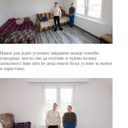
Након још једне успешно завршене акције помоћи
породици, могли смо да осетимо и чујемо велику
захвалност баке што ће деца имати боље услове за живот
и одрастање.