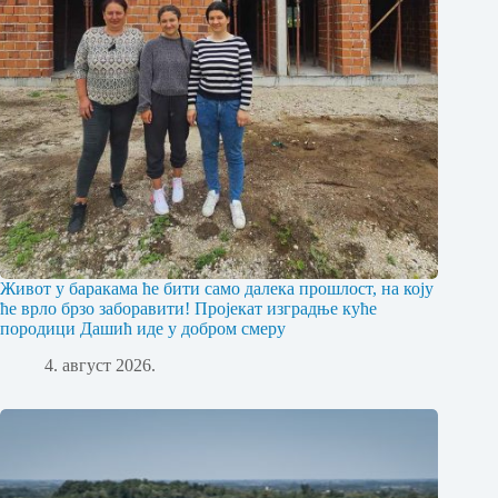
Живот у баракама ће бити само далека прошлост, на коју
ће врло брзо заборавити! Пројекат изградње куће
породици Дашић иде у добром смеру
4. август 2026.