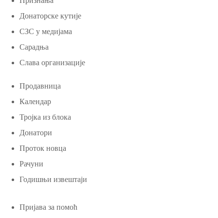
Признања
Донаторске кутије
СЗС у медијама
Сарадња
Слава организације
Продавница
Календар
Тројка из блока
Донатори
Проток новца
Рачуни
Годишњи извештаји
Пријава за помоћ