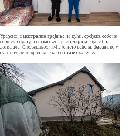
Урађено је
централно грејање
на кући,
сређене собе
на
горњем спрату, а и замењена је
столарија
која је била
дотрајала. Спољашњост куће је исто рађена,
фасада
коју
су започели довршена је као и
стазе
око куће.