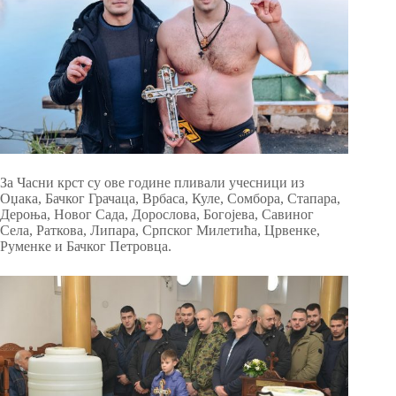
За Часни крст су ове године пливали учесници из
Оџака, Бачког Грачаца, Врбаса, Куле, Сомбора, Стапара,
Дероња, Новог Сада, Дорослова, Богојева, Савиног
Села, Раткова, Липара, Српског Милетића, Црвенке,
Руменке и Бачког Петровца.