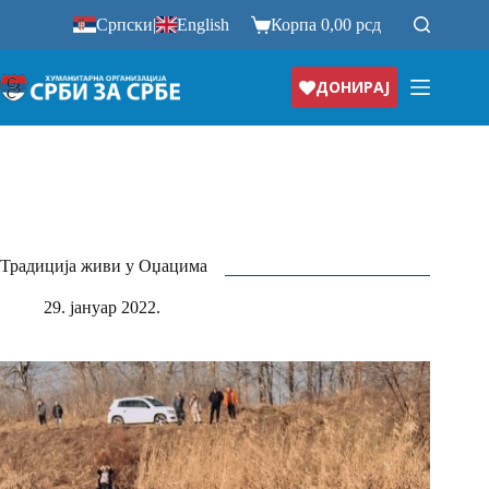
Прескочи
Српски
|
English
Корпа
0,00
рсд
на
ДОНИРАЈ
Традиција живи у Оџацима
29. јануар 2022.