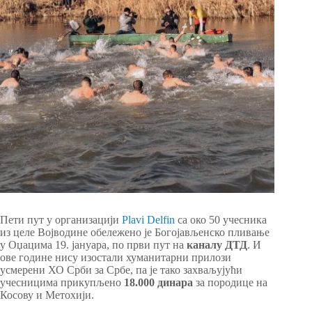
Пети пут у организацији
Plavi Delfin
са око 50 учесника
из целе Војводине обележено је Богојављенско пливање
у Оџацима 19. јануара, по први пут на
каналу ДТД
. И
ове године нису изостали хуманитарни прилози
усмерени ХО Срби за Србе, па је тако захваљујући
учесницима прикупљено
18.000 динара
за породице на
Косову и Метохији.