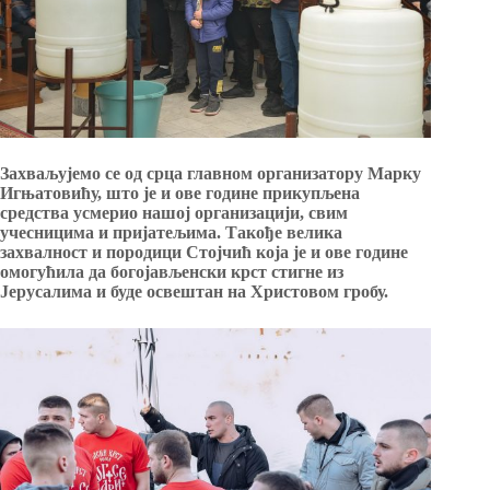
Захваљујемо се од срца главном организатору Марку
Игњатовићу, што је и ове године прикупљена
средства усмерио нашој организацији, свим
учесницима и пријатељима. Такође велика
захвалност и породици Стојчић која је и ове године
омогућила да богојављенски крст стигне из
Јерусалима и буде освештан на Христовом гробу.