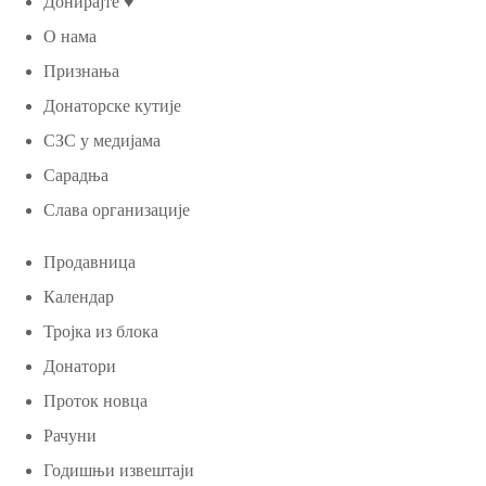
Донирајте ♥
О нама
Признања
Донаторске кутије
СЗС у медијама
Сарадња
Слава организације
Продавница
Календар
Тројка из блока
Донатори
Проток новца
Рачуни
Годишњи извештаји