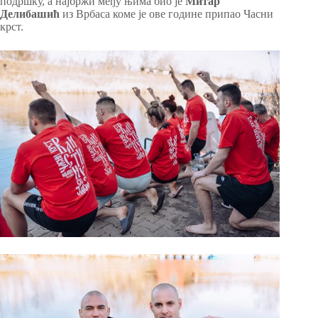
подршку, а најбржи међу њима био је
Митар
Делибашић
из Врбаса коме је ове године припао Часни
крст.