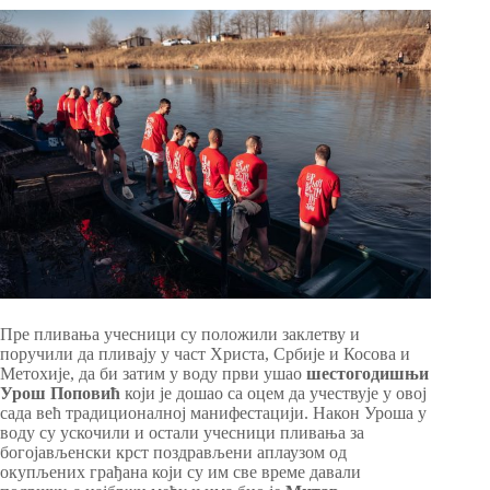
Пре пливања учесници су положили заклетву и
поручили да пливају у част Христа, Србије и Косова и
Метохије, да би затим у воду први ушао
шестогодишњи
Урош Поповић
који је дошао са оцем да учествује у овој
сада већ традиционалној манифестацији. Након Уроша у
воду су ускочили и остали учесници пливања за
богојављенски крст поздрављени аплаузом од
окупљених грађана који су им све време давали