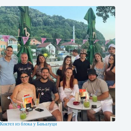
Коктел из блока у Бањалуци