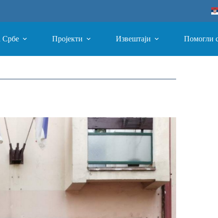
а Србе
Пројекти
Извештаји
Помогли 