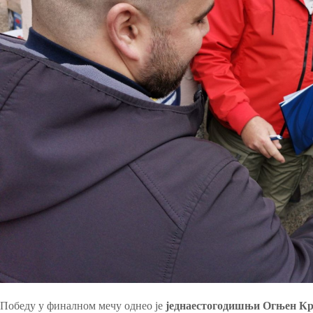
Победу у финалном мечу однео је
једнаестогодишњи Огњен К