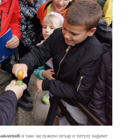
рањчевић
и тако заслужено пехар и титулу најјачег