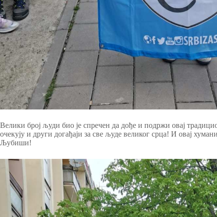
Велики број људи био је спречен да дође и подржи овај традицио
очекују и други догађаји за све људе великог срца! И овај хума
Љубиши!