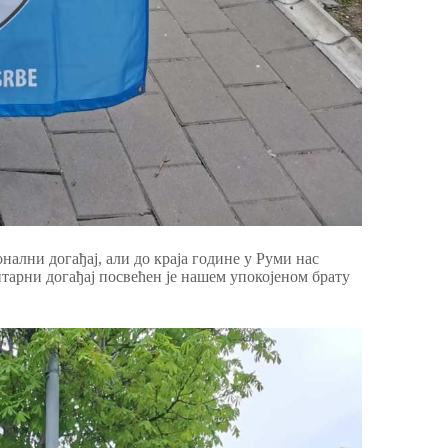
нални догађај, али до краја године у Руми нас
нитарни догађај посвећен је нашем упокојеном брату