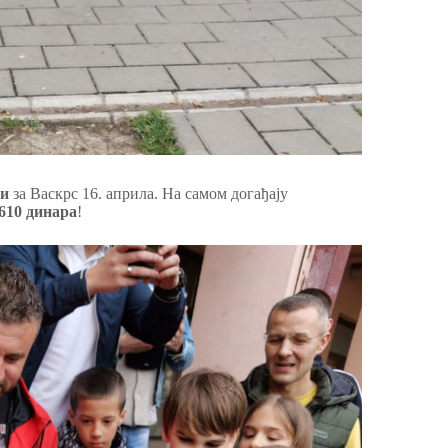
и
за Васкрс 16. априла. На самом догађају
.610 динара
!