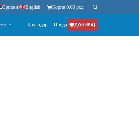
Српски
|
English
Корпа
0,00
рсд
ДОНИРАЈ
смо
Календар
Продавница