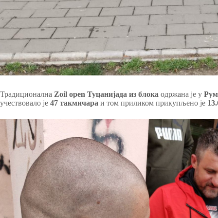
Традиционална
Zoil open Туцанијада из блока
одржана је у
Рум
учествовало је
47 такмичара
и том приликом прикупљено је
13