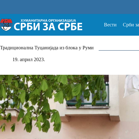
Прескочи
на
Вести
Срби з
Традиционална Туцанијада из блока у Руми
19. април 2023.