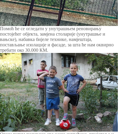
Помоћ ће се огледати у унутрашњем реновирању
постојећег објекта, замјена столарије (унутрашње и
вањске), набавка бијеле технике, намјештаја,
постављање изолације и фасаде, за шта ће нам оквирно
требати око 30.000 КМ.