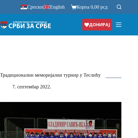
Прескочи
Српски
|
English
Корпа
0,00
рсд
на
ДОНИРАЈ
Традиционални меморијални турнир у Теслићу
7. септембар 2022.