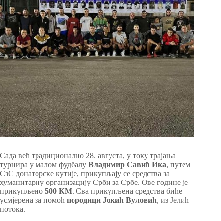
Сада већ традиционално 28. августа, у току трајања
турнира у малом фудбалу
Владимир Савић Ика
, путем
СзС донаторске кутије, прикупљају се средства за
хуманитарну организацију Срби за Србе. Ове године је
прикупљено
500 КМ
. Сва прикупљена средства биће
усмјерена за помоћ
породици Јокић Вуловић
, из Јелић
потока.