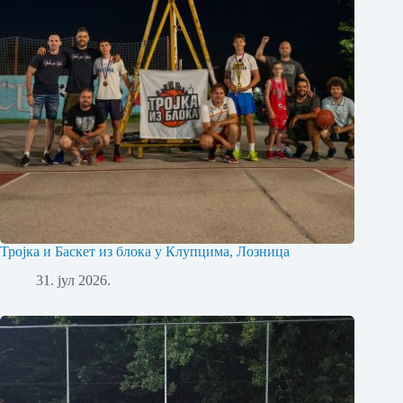
Тројка и Баскет из блока у Клупцима, Лозница
31. јул 2026.