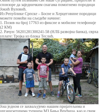
Овим путем позивамо све наше суграђане, пријатеље и
спонзоре да заједничким снагама помогнемо породици
Јокић Вуловић.
Из Републике Српске – Босне и Херцеговине породици
можете помоћи на сљедеће начине:
1. Позив на број 17763 из фиксне и мобилне телефоније
(2 КМ)
2. Рачун: 56201281300241-58 (НЛБ развојна банка), сврха
уплате: Тројка из блока Теслић.
Још једном се захваљујемо нашим пријатељима и
организаторима турнира МЗ Бања Врућица, као и свим