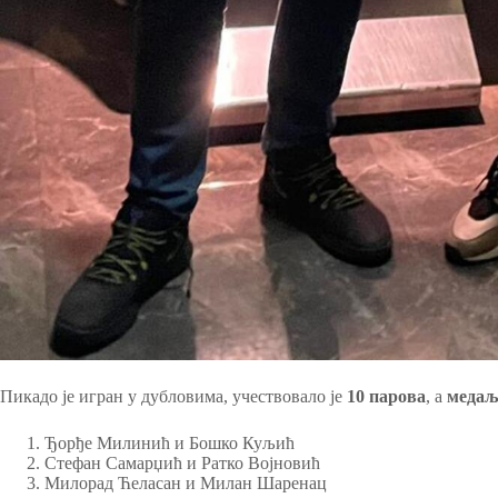
Пикадо је игран у дубловима, учествовало је
10 парова
, а
медаље
Ђорђе Милинић и Бошко Куљић
Стефан Самарџић и Ратко Војновић
Милорад Ћеласан и Милан Шаренац