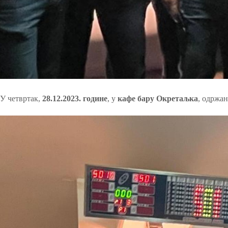
У четвртак,
28.12.2023. године
, у
кафе бару Окретаљка
, одржан