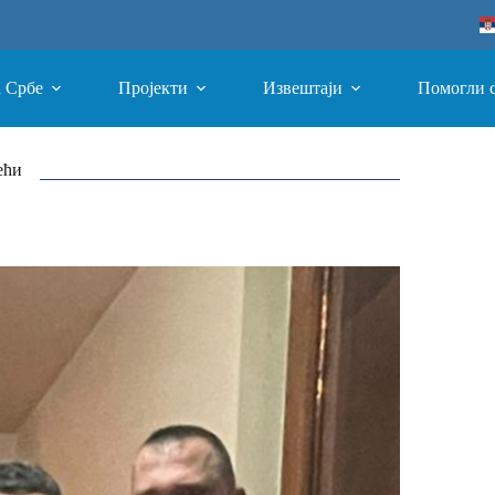
а Србе
Пројекти
Извештаји
Помогли 
ећи