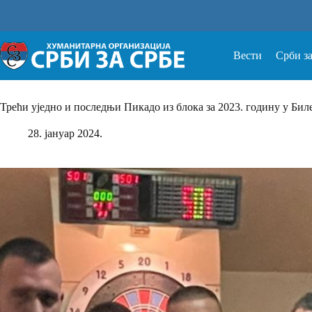
Прескочи
на
Вести
Срби з
Трећи уједно и последњи Пикадо из блока за 2023. годину у Бил
28. јануар 2024.