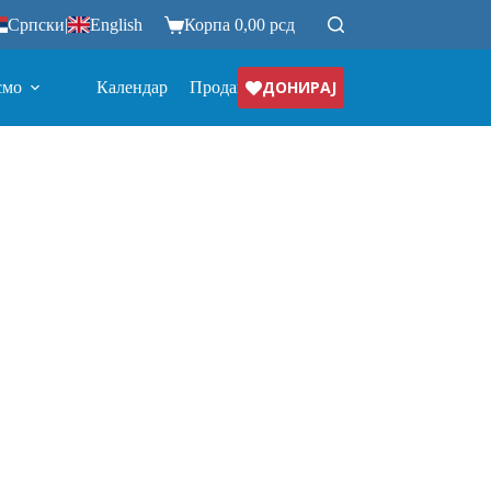
Српски
|
English
Корпа
0,00
рсд
ДОНИРАЈ
смо
Календар
Продавница