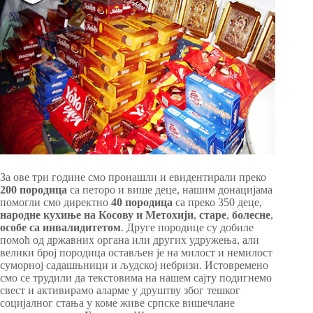
За ове три године смо пронашли и евидентирали преко
200 породица
са петоро и више деце, нашим донацијама
помогли смо директно
40 породица
са преко 350 деце,
народне кухиње на Косову и Метохији
,
старе
,
болесне
,
особе са инвалидитетом
. Друге породице су добиле
помоћ од државних органа или других удружења, али
велики број породица остављен је на милост и немилост
суморној садашњници и људској небризи. Истовремено
смо се трудили да текстовима на нашем сајту подигнемо
свест и активирамо аларме у друштву због тешког
социјалног стања у коме живе српске вишечлане