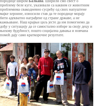
породице широм
Балкана
. Ширили смо свест о
проблему беле куге, указивали са каквим се животним
проблемима свакодневно сусрећу од свих напуштене
мајке хероине, износили став да те породице морају
бити адекватно награђене од стране државе, а не
кажњаване. Наш крајњи циљ јесте да им помогнемо да
дођу у ситуацију да се самостално изборе за своју децу и
њихову будућност, пошто социјална давања и новчана
помоћ дају само краткорочне резултате.