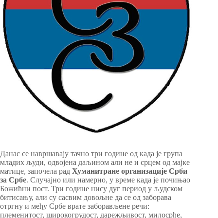
Данас се навршавају тачно три године од када је група
младих људи, одвојена даљином али не и срцем од мајке
матице, започела рад
Хуманитране организације Срби
за Србе
. Случајно или намерно, у време када је почињао
Божићни пост. Три године нису дуг период у људском
битисању, али су сасвим довољне да се од заборава
отргну и међу Србе врате заборављене речи:
племенитост, широкогрудост, дарежљивост, милосрђе,