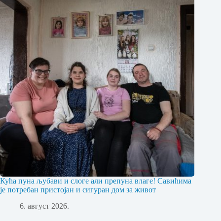
Кућа пуна љубави и слоге али препуна влаге! Савићима
је потребан пристојан и сигуран дом за живот
6. август 2026.