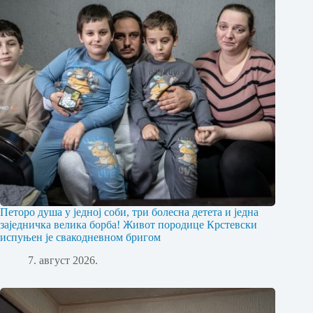
Петоро душа у једној соби, три болесна детета и једна
заједничка велика борба! Живот породице Крстевски
испуњен је свакодневном бригом
7. август 2026.