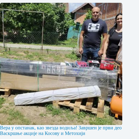
Вера у опстанак, као звезда водиља! Завршен је први део
Васкршње акције на Косову и Метохији