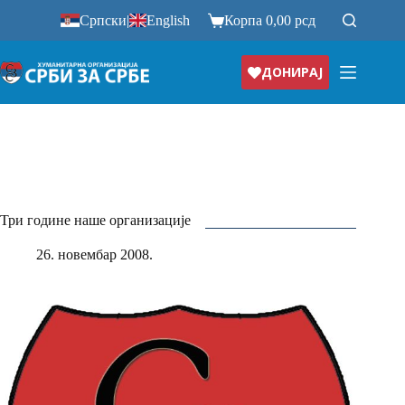
Прескочи
Српски
|
English
Корпа
0,00
рсд
на
ДОНИРАЈ
Три године наше организације
26. новембар 2008.