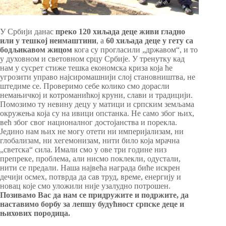
У Србији данас
преко 120 хиљада деце живи гладно
или у тешкој неимаштини
, а
60 хиљада деце у гету са
бодљикавом жицом
кога су прогласили „државом“, и то
у духовном и световном срцу Србије. У тренутку кад
нам у сусрет стиже тешка економска криза која ће
угрозити управо најсиромашнији слој становништва, не
штедиме се. Проверимо себе колико смо дорасли
немањичкој и котроманићкој круни, слави и традицији.
Помозимо ту невину децу у матици и српским земљама
окружења која су на ивици опстанка. Не само због њих,
већ због свог националног достојанства и порекла.
Једино нам њих не могу отети ни империјализам, ни
глобализам, ни хегемонизам, нити било која мрачна
„светска“ сила. Имали смо у ове три године низ
препреке, проблема, али нисмо поклекли, одустали,
нити се предали. Наша највећа награда биће искрен
дечији осмех, потврда да сав труд, време, енергију и
новац које смо уложили није узалудно потрошен.
Позивамо Вас да нам се придружите и подржите, да
наставимо борбу за лепшу будућност српске деце и
њихових породица.