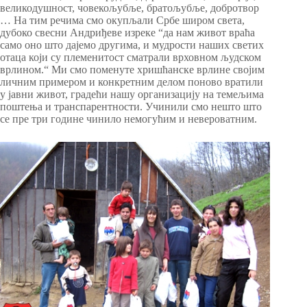
великодушност, човекољубље, братољубље, добротвор
… На тим речима смо окупљали Србе широм света,
дубоко свесни Андриђеве изреке “да нам живот враћа
само оно што дајемо другима, и мудрости наших светих
отаца који су племенитост сматрали врховном људском
врлином.“ Ми смо поменуте хришћанске врлине својим
личним примером и конкретним делом поново вратили
у јавни живот, градећи нашу организацију на темељима
поштења и транспарентности. Учинили смо нешто што
се пре три године чинило немогућим и невероватним.