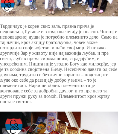
Тврдичлук је корен свих зала, празна прича је
недовољна, ћутање и затварање очију је опасно. Чистој и
непоквареној души је потребно племенито дело. Само на
тај начин, кроз акцију братољубља, човек може
потврдити своје чојство, и наћи свој мир. И никако
другачије.Зар у животу није најважнија љубав, и пре
свега, љубав према сиромашним, страдајућим, и
унесрећеним. Ништа није угодно Богу као милосрђе, јер
je тa особинa својственa Њему. Несебично давати од себе
другима, трудити се без личне користи – подстицати
људе око себе да развијају добро у њима – то је
племенитост. Највиши облик племенитости је
жртвовање себе за добробит другог, и то пре него тај
други пружи руку за помоћ. Племенитост кроз жртву
постаје светост.