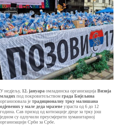
У недјељу,
12. јануара
омладинска организација
Визија
младих
под покровитељством
града Бијељина
организовала је
традиционалну трку малишана
одјевених у мале деда мразеве
узраста од 6 до 12
година. Сав приход од котизације дјеце за трку још
једном су одлучили преусмјерити хуманитарној
организацији Срби за Србе.