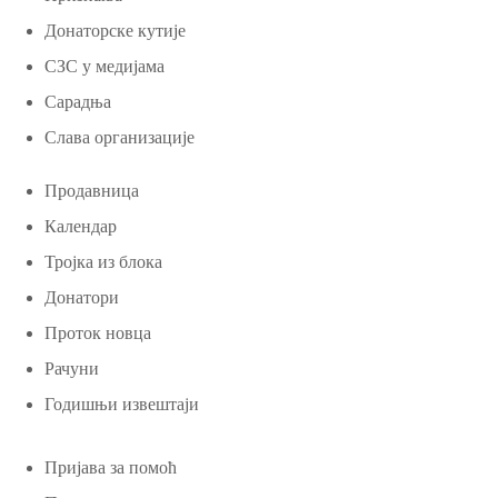
Донаторске кутије
СЗС у медијама
Сарадња
Слава организације
Продавница
Календар
Тројка из блока
Донатори
Проток новца
Рачуни
Годишњи извештаји
Пријава за помоћ