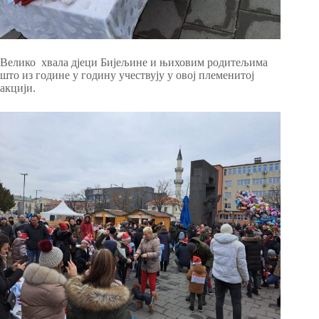
Велико хвала дјеци Бијељине и њиховим родитељима
што из године у годину учествују у овој племенитој
акцији.