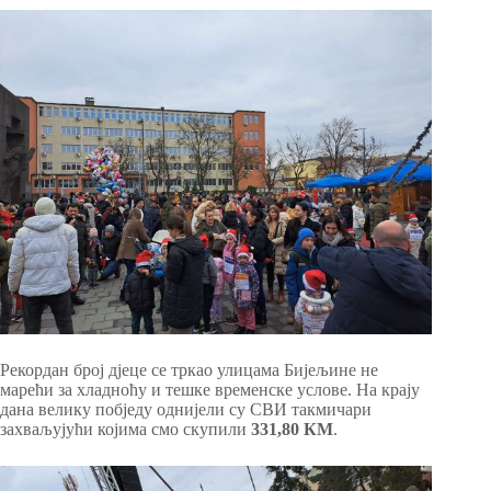
Рекордан број дјеце се тркао улицама Бијељине не
марећи за хладноћу и тешке временске услове. На крају
дана велику побједу однијели су СВИ такмичари
захваљујући којима смо скупили
331,80 КМ
.