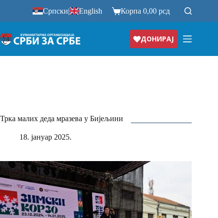
Прескочи
Српски
|
English
Корпа
0,00
рсд
на
ДОНИРАЈ
Трка малих деда мразева у Бијељини
18. јануар 2025.