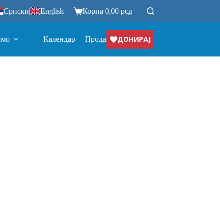
Српски
|
English
Корпа
0,00
рсд
ДОНИРАЈ
смо
Календар
Продавница