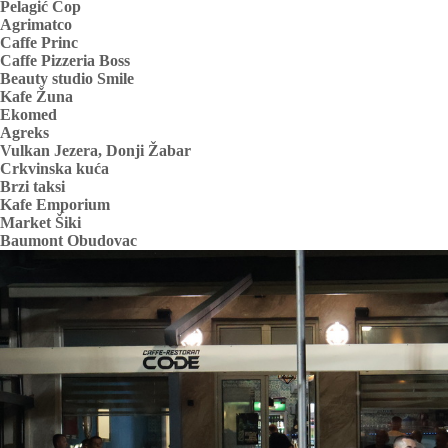
Pelagić Cop
Agrimatco
Caffe Princ
Caffe Pizzeria Boss
Beauty studio Smile
Kafe Žuna
Ekomed
Agreks
Vulkan Jezera, Donji Žabar
Crkvinska kuća
Brzi taksi
Kafe Emporium
Market Šiki
Baumont Obudovac