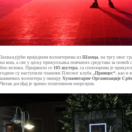
Захваљујући вриједним волонтерима из
Шамца
, на тргу овог гр
на кош, а све у циљу прикупљања новчаних средстава за помоћ
био велики. Пријавило се
105 шутера
, са спонзорима је прику
године су наступили чланови Плесног клуба ,
,Принцес“
, као и
шамачких волонтера у оквиру
Хуманитарне Организације Срби
Читав догађај је зрачио позитивном енергијом.