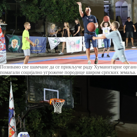
Позивамо све шамчане да се прикључе раду Хуманитарне органи
помагали социјално угрожене породице широм српских земаља.