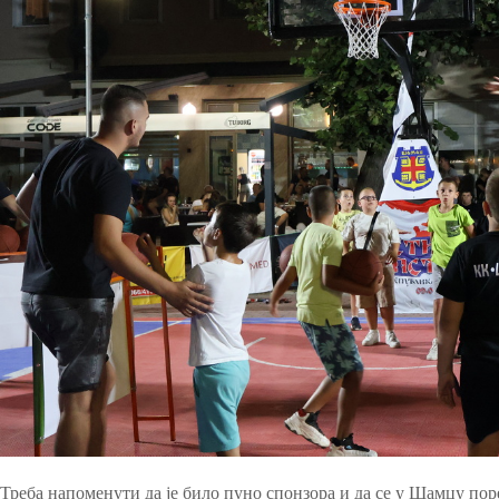
Треба напоменути да је било пуно спонзора и да се у Шамцу пор