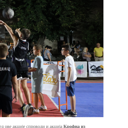
ед ове акције спроводи и акција
Kрофна из