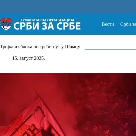
Прескочи
на
Вести
Срби з
Тројка из блока по трећи пут у Шамцу
15. август 2025.