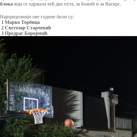
блока
која се одржала већ два пута, за Божић и за Васкрс.
Најпрецизнији ове године били су:
1 Марко Торбица
2 Светозар Старчевић
3 Предраг Боројевић