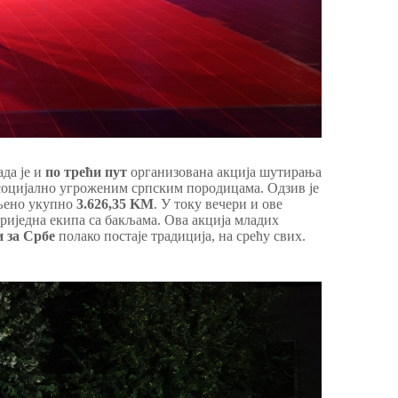
ада је и
по трећи пут
организована акција шутирања
 социјално угроженим српским породицама. Одзив је
пљено укупно
3.626,35 KМ
. У току вечери и ове
 вриједна екипа са бакљама. Ова акција младих
 за Србе
полако постаје традиција, на срећу свих.