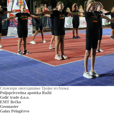
Спонзори овогодишње Тројке из блока:
Poljoprivredna apoteka Ružić
Golić trade d.o.o.
EMT Brčko
Geomaster
Galax Pelagićevo