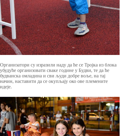
Организатори су изразили наду да ће се Тројка из блока
убудуће организовати сваке године у Будви, те да ће
будванска омладина и сви људи добре воље, на тај
начин, наставити да се окупљају око ове племените
идеје.