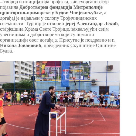
– творца и иницијатора пројекта, као суорганизатор
појавила
Добротворна фондација Митрополије
црногорско-приморске у Будви Човјекољубље
, а
догађај је најављен у склопу Тројичинданских
свечаности. Турнир је отворио
јереј Александар Лекић
,
старјешина Храма Свете Тројице, захваљујући свим
учесницима и добротворима који су помогли
организацији овог догађаја. Присутне је поздравио и
г.
Никола Јовановић
, предсједник Скупштине Општине
Будва.