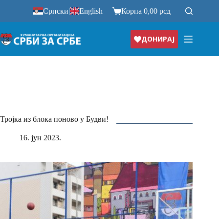
Прескочи
Српски
|
English
Корпа
0,00
рсд
на
ДОНИРАЈ
Тројка из блока поново у Будви!
16. јун 2023.