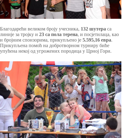
Благодарећи великом броју учесника,
132 шутера
са
линије за тројку и
23 са пола терена
, и посјетилаца, као
и бројним спонзорима, прикупљено је
5.595,16 евра
.
Прикупљена помоћ на добротворном турниру биће
упућена некој од угрожених породица у Црној Гори.