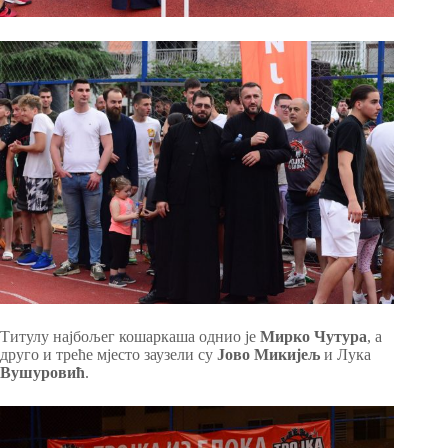
Титулу најбољег кошаркаша однио је
Мирко Чутура
, а
друго и треће мјесто заузели су
Јово Микијељ
и Лука
Вушуровић
.