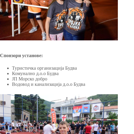
Спонзори установе:
Туристичка организација Будва
Комунално д.о.о Будва
ЈП Морско добро
Водовод и канализација д.о.о Будва