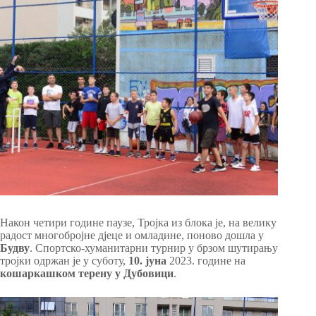
Након четири године паузе, Тројка из блока је, на велику
радост многобројне дјеце и омладине, поново дошла у
Будву
. Спортско-хуманитарни турнир у брзом шутирању
тројки одржан је у суботу,
10. јуна
2023. године на
кошаркашком терену у Дубовици
.