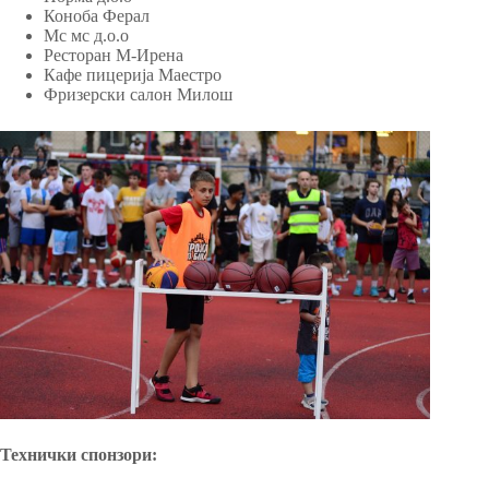
Коноба Ферал
Мс мс д.о.о
Ресторан М-Ирена
Кафе пицерија Маестро
Фризерски салон Милош
Технички спонзори: