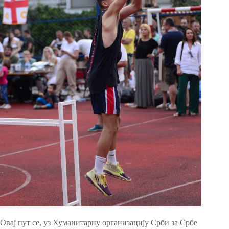
Овај пут се, уз Хуманитарну организацију Срби за Србе