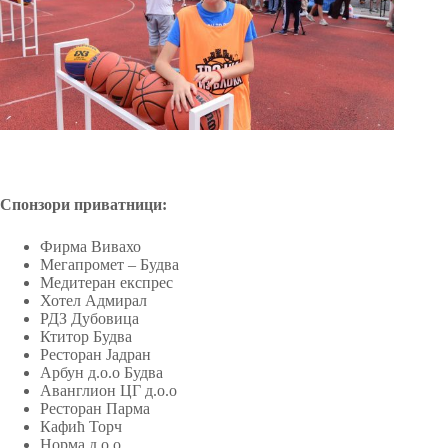
Спонзори приватници:
Фирма Вивахо
Мегапромет – Будва
Медитеран експрес
Хотел Адмирал
РДЗ Дубовица
Ктитор Будва
Ресторан Јадран
Арбун д.о.о Будва
Аванглион ЦГ д.о.о
Ресторан Парма
Кафић Торч
Норма д.о.о