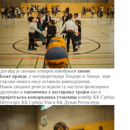
Догађај јe свечано отворен извођењем
химне
Боже правде
, у интерпретацији Теодоре и Анице, чији
гласови никога нису оставили равнодушним.
Након уводних речи уследили су наступи фолклорних
друштава и
такмичење у шутирању тројки
као и
пријатељска кошаркашка утакмица
између КК Србија
Штутгарт, КК Србија Улм и КК Дунав Регенсбург.