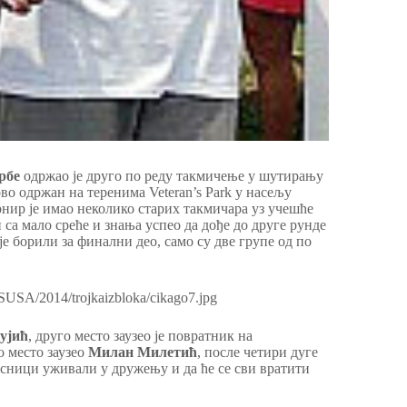
рбе
одржао је друго по реду такмичење у шутирању
ово одржан на теренима Veteran’s Park у насељу
нир је имаo неколико старих такмичара уз учешће
 са мало среће и знања успео да дође до друге рунде
е борили за финални део, само су две групе од по
ујић
, друго место заузео је повратник на
о место заузео
Милан Милетић
, после четири дуге
есници уживали у дружењу и да ће се сви вратити