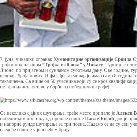
7. јуна, чикашки огранак
Хуманитарне организације Срби за С
тројки под називом
”Тројка из блока” у Чикагу
. Турнир је пон
Лионс, по пријатном и сунчаном суботњем дану. Ове године, тур
великог броја нових. Најмлађи такмичар је имао само 8 година, и
такмичења. Са више од 50 учесника који су се кроз квалификациј
пет финалиста остале у борби за победнички трофеј.
Са неколико сјајних шутирања, треће место припало је
Алекси В
победником постољу од прошле године
Павле Ћосић
док је прв
и напорне рунде шутирања за три поена. Надамо се да су сви уч
следеће године у још већем броју.