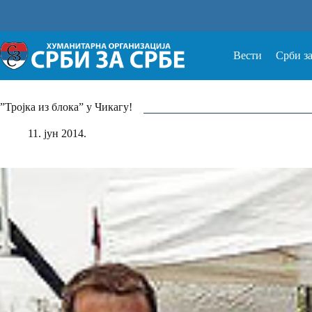
Прескочи
на
Вести
Срби з
”Тројка из блока” у Чикагу!
11. јун 2014.