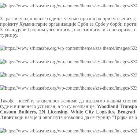
За разлику од прошле године, укупан приход од прикупљених до
пројекту Хуманитарне организације Срби за Србе у борби проти
Захваљујући бројним учесницима, посетиоцима и спонзорима, 
турниру.
Такође, посебну захвалност желимо да изразимо нашим спонзо
буде и више него успешан, а то су компаније:
Woodland Transpor
Custom Builders, 2N Licensing, White City Logistics, Beograd
Лионс
који нам је и овог пута дозволио да се турнир ”Тројка из