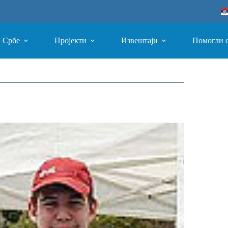
а Србе
Пројекти
Извештаји
Помогли 