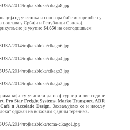
нација од учесника и спонзора биће искоришћен у
в поплава у Србији и Републици Српској.
прикупљено је укупно
$4,650
на овогодишњем
рима који су учинили да овај турнир и ове године
t, Pro Star Freight Systems, Marko Transport, ADR
 Café и Accolade Design
. Захваљујемо се и насељу
 блока” одржаи на њиховим сјајним теренима.