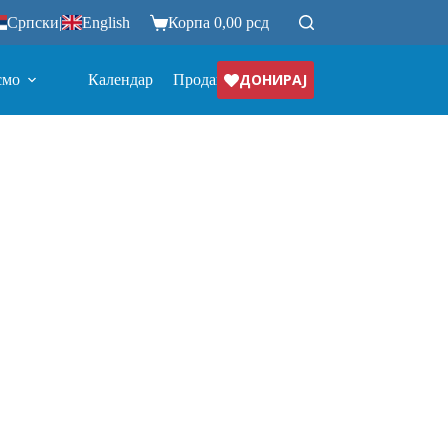
Српски
|
English
Корпа
0,00
рсд
ДОНИРАЈ
смо
Календар
Продавница