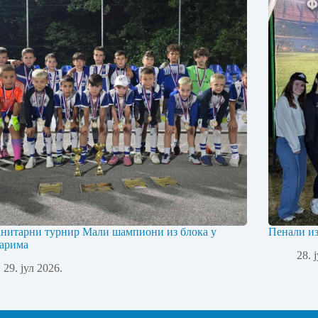
нитарни турнир Мали шампиони из блока у
Пенали и
арима
28. 
29. јул 2026.