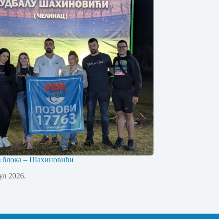
з блока – Шахиновићи
јул 2026.