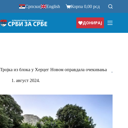
Прескочи
Српски
|
English
Корпа
0,00
рсд
на
ДОНИРАЈ
Тројка из блока у Херцег Новом оправдала очекивања
1. август 2024.