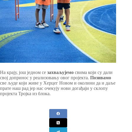
На крају, још једном се
захваљујемо
свима који су дали
свој допринос у реализовању овог пројекта.
Позивамо
све људе који живе у Херцег Новом и околини да и даље
прате наш рад јер нас очекују нови догађаји у склопу
пројекта Тројка из блока.