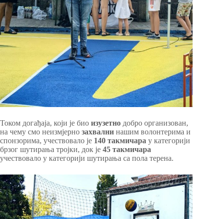
Током догађаја, који је био
изузетно
добро организован,
на чему смо неизмјерно
захвални
нашим волонтерима и
спонзорима, учествовало је
140 такмичара
у категорији
брзог шутирања тројки, док је
45 такмичара
учествовало у категорији шутирања са пола терена.