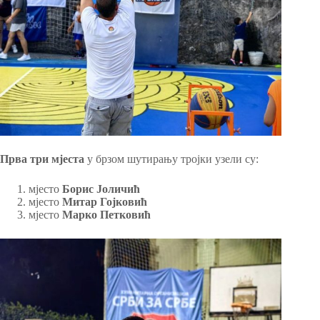
Прва три мјеста
у брзом шутирању тројки узели су:
мјесто
Борис Јоличић
мјесто
Митар Гојковић
мјесто
Марко Петковић