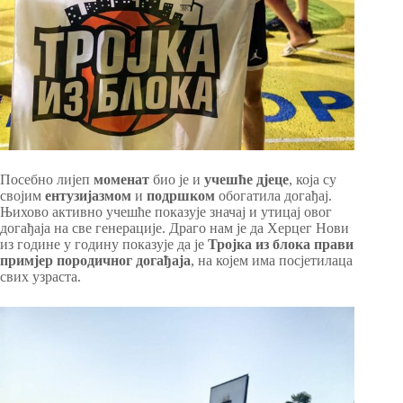
Посебно лијеп
моменат
био је и
учешће дјеце
, која су
својим
ентузијазмом
и
подршком
обогатила догађај.
Њихово активно учешће показује значај и утицај овог
догађаја на све генерације. Драго нам је да Херцег Нови
из године у годину показује да је
Тројка из блока прави
примјер породичног догађаја
, на којем има посјетилаца
свих узраста.