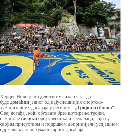
Херцег Нови је по
девети
пут имао част да
буде
домаћин
једног од најуспешнијих спортско-
хуманитарних догађаја у региону –
„Тројка из блока“
.
Овај догађај, који обухвата брзо шутирање тројки,
окупио је
велики
број учесника и гледалаца, који су
својим присуством и подршком допринијели успјешном
одржавању овог хуманитарног догађаја.