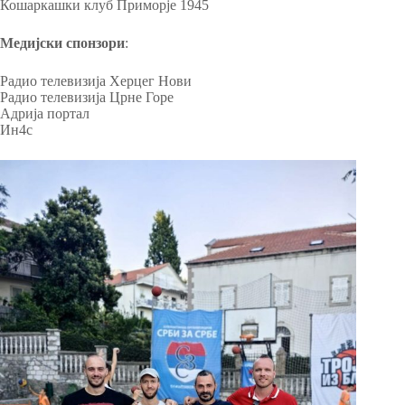
Кошаркашки клуб Приморје 1945
Медијски спонзори
:
Радио телевизија Херцег Нови
Радио телевизија Црне Горе
Адрија портал
Ин4с