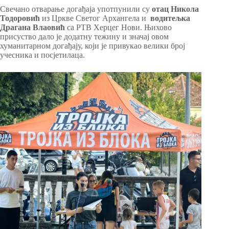
Свечано отварање догађаја употпунили су
отац Никола
Тодоровић
из Цркве Светог Архангела и
водитељка
Драгана Влаовић
са РТВ Херцег Нови. Њихово
присуство дало је додатну тежину и значај овом
хуманитарном догађају, који је привукао велики број
учесника и посјетилаца.