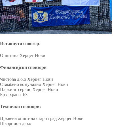
Истакнути спонзор
:
Општина Херцег Нови
Финансијски спонзори
:
Чистоћа д.о.о Херцег Нови
Стамбено комунално Херцег Нови
Паркинг сервис Херцег Нови
Брза храна 63
Технички спонзори:
Црквена општина стари град Херцег Нови
Шкорпион д.о.о