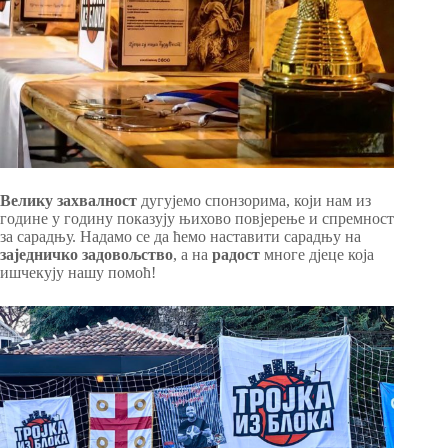
Велику захвалност
дугујемо спонзорима, који нам из
године у годину показују њихово повјерење и спремност
за сарадњу. Надамо се да ћемо наставити сарадњу на
заједничко задовољство
, а на
радост
многе дјеце која
ишчекују нашу помоћ!