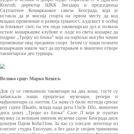
Контић, директор ШКК Звездара и председница
Скупштине Кошаркашког савеза Београда, која је
истакла да је мисија спорта на првом месту да код
младих промовише и развија хуманост, људскост и осећај
за ближњег свог, па тек онда такмичарски дух и позвала
остале кошаркашке клубове и људе из света кошарке да
подрже ,,Тројку из блока” која на најбољи могући начин
промовише овај предивни спорт. Затим су наши познати
кошаркаши имали част да шутирањем и званично отворе
такмичарски део турнира.
Велико срце: Марко Кешељ
Док су се смењивали такмичари на два коша, госте су
забављали наши пријатељи музичари, репери и
мађионичари са лоптом. Са нама су били легенда српске
реп сцене Шкабо, млада нада репа Uncle Džo, званични
диск џокеј ,,Тројке из блока” Сале Л који је пуштао
музику са великим именом музичке сцене Београда диск
џокејом Пајом Коба33ом. За нас су плесале лепотице из
плесног студиа Еволушн, а без даха је својим триковима