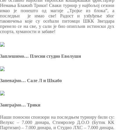
све оставио најбољи европски кошаркашки фристајлер
Немања Блажић Трики! Сваки турнир у најбољој сезони
имао је понешто од магије ,,Тројке из блока”, а
последњи је имао све! Радост и узбуђење због
такмичења које су осећали питомци ШКК Звездара
пренело се на све, у сали је био опипљив истински дух
спорта, хуманости и забаве!
Заплешимо… Плесни студио Еволушн
Запевајмо… Сале Л и Шкабо
З
аиграјмо… Трики
Наши поносни спонзори на последњем турниру били су:
Велукс – 7.000 динара, Стимролер Д.О.О (Бутик КК
Партизан) – 7.000 динара, и Студио ЛХС – 7.000 динара.