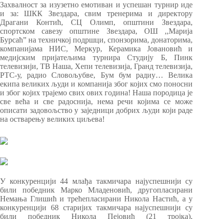
Захвалност за изузетно емотиван и успешан турнир иде
и за: ШКК Звездара, свим тренерима и директору
Драгани Контић, СЦ Олимп, општини Звездара,
спортском савезу општине Звездара, ОШ ,,Марија
Бурсаћ” на техничкој подршци, спонзорима, донаторима,
компанијама НИС, Меркур, Керамика Јовановић и
медијским пријатељима турнира Студију Б, Пинк
телевизији, ТВ Наша, Хепи телевизија, Гранд телевизија,
РТС-у, радио Словољубве, Бум бум радиу… Велика
екипа великих људи и компанија због којих смо поносни
и због којих трајемо свих ових година! Наша породица је
све већа и све радоснија, нема речи којима се може
описати задовољство у заједници добрих људи који раде
на остварењу великих циљева!
У конкуренцији 44 млађа такмичара најуспешнији су
били победник Марко Младеновић, другопласирани
Немања Глишић и трећепласирани Никола Настић, а у
конкуренцији 68 старијих такмичара најуспешнији су
били победник Никола Пејовић (21 тројка),