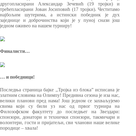
другопласирани Александар Зечевић (19 тројки) и
трећепласирани Јован Јосиповић (17 тројки). Честитамо
најбољим шутерима, а истински победник је дух
заједнице и доброчинства који је у пуној снази још
једном оживео на нашем турниру!
Финалисти…
… и победници!
Последња страница бајке ,,Тројка из блока” исписана је
златним словима на Олимпу! Предивна сезона је иза нас,
велики планови пред нама! Још једном се захваљујемо
свима који су били уз нас од првог турнира на
Филозофском факултету до последњег на Звездари:
спонзори, донатори и технички спонзори, такмичари и
волонтери, гости и пријатељи, сви чланови наше велике
породице – хвала!