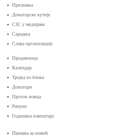
Признања
Донаторске кутије
СЗС у медијама
Сарадња
Слава организације
Продавница
Календар
Тројка из блока
Донатори
Проток новца
Рачуни
Годишњи извештаји
Пријава за помоћ