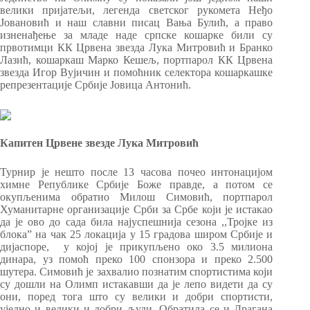
велики пријатељи, легенда светског рукомета Неђо
Јовановић и наш славни писац Вања Булић, а право
изненађење за младе наде српске кошарке били су
првотимци КК Црвена звезда Лука Митровић и Бранко
Лазић, кошаркаш Марко Кешељ, портпарол КК Црвена
звезда Игор Вујичин и помоћник селектора кошаркашке
репрезентације Србије Јовица Антонић.
Капитен Црвене звезде Лука Митровић
Турнир је нешто после 13 часова почео интонацијом
химне Републике Србије Боже правде, а потом се
окупљенима обратио Милош Симовић, портпарол
Хуманитарне организације Срби за Србе који је истакао
да је ово до сада била најуспешнија сезона ,,Тројке из
блока” на чак 25 локација у 15 градова широм Србије и
дијаспоре, у којој је прикупљено око 3.5 милиона
динара, уз помоћ преко 100 спонзора и преко 2.500
шутера. Симовић је захвалио познатим спортистима који
су дошли на Олимп истакавши да је лепо видети да су
они, поред тога што су велики и добри спортисти,
уједно и велики и добри људи. Обратила се и Драгана