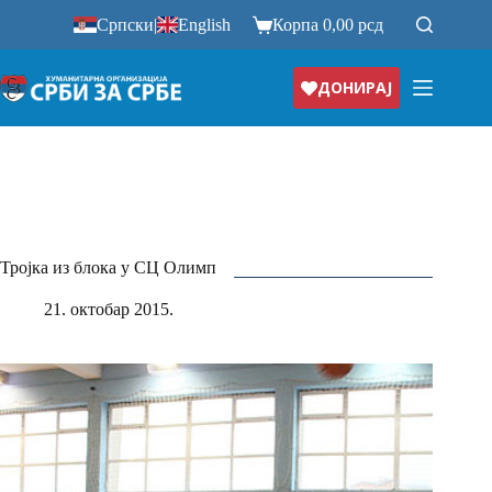
Прескочи
Српски
|
English
Корпа
0,00
рсд
на
ДОНИРАЈ
Тројка из блока у СЦ Олимп
21. октобар 2015.