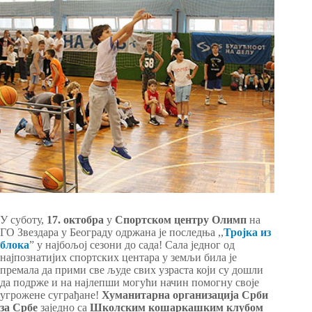
У суботу,
17. октобра
у
Спортском центру Олимп
на
ГО Звездара у Београду одржана је последња ,,
Тројка из
блока
” у најбољој сезони до сада! Сала једног од
најпознатијих спортских центара у земљи била је
премала да прими све људе свих узраста који су дошли
да подрже и на најлепши могући начин помогну своје
угрожене суграђане!
Хуманитарна организација Срби
за Србе
заједно са
Школским кошаркашким клубом