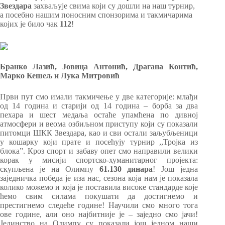
Звездара
захваљује свима који су дошли на наш турнир,
а посебно нашим поносним спонзорима и такмичарима
којих је било чак
112
!
Бранко Лазић, Јовица Антонић, Драгана Контић,
Марко Кешељ и Лука Митровић
Први пут смо имали такмичење у две категорије: млађи
од 14 година и старији од 14 година – борба за два
пехара и шест медаља остаће упамћена по дивној
атмосфери и веома озбиљном приступу који су показали
питомци ШКК Звездара, као и сви остали заљубљеници
у кошарку који прате и посећују турнир ,,Тројка из
блока”. Кроз спорт и забаву опет смо направили велики
корак у мисији спортско-хуманитарног пројекта:
скупљена је на Олимпу
61.130 динара
! Још једна
заједничка победа је иза нас, сезона која нам је показала
колико можемо и која је поставила високе стандарде које
ћемо свим силама покушати да достигнемо и
престигнемо следеће године! Научили смо много тога
ове године, али оно најбитније је – заједно смо јачи!
Јединство на Олимпу су показали још једном наши