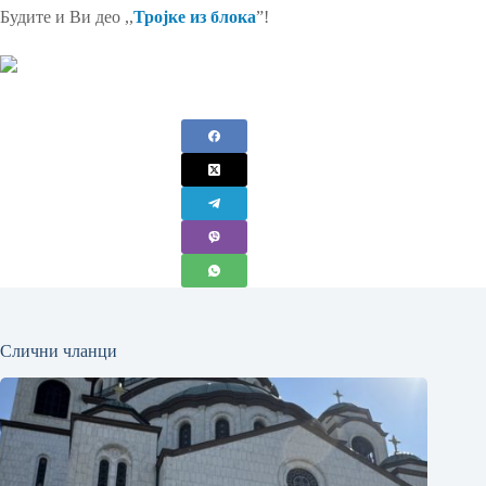
Будите и Ви део ,,
Тројкe из блока
”!
Слични чланци