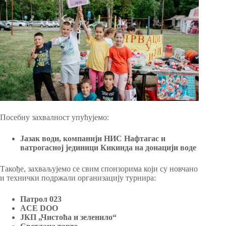
Посебну захвалност упућујемо:
Јазак води, компанији НИС Нафтагас и
ватрогасној јединици Кикинда на донацији воде
Такође, захваљујемо се свим спонзорима који су новчано
и технички подржали организацију турнира:
Патрол 023
ACE DOO
ЈКП „Чистоћа и зеленило“