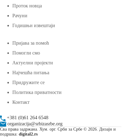
Проток новца
Рачуни
Годишњи извештаји
Пријава за помоћ
Помогли смо
Актуелни пројекти
Најчешћа питања
Придружите се
Политика приватности
Контакт
+381 (0)61 264 6548
organizacija@srbizasrbe.org
Сва права задржана. Хум. орг. Срби за Србе © 2026. Дизајн и
подршка:
digital2.rs