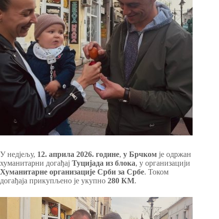
У недјељу,
12. априла 2026. године
,
у Брчком
је одржан
хуманитарни догађај
Туцијада из блока
, у организацији
Хуманитарне организације Срби за Србе
. Током
догађаја прикупљено је укупно
280 КМ
.