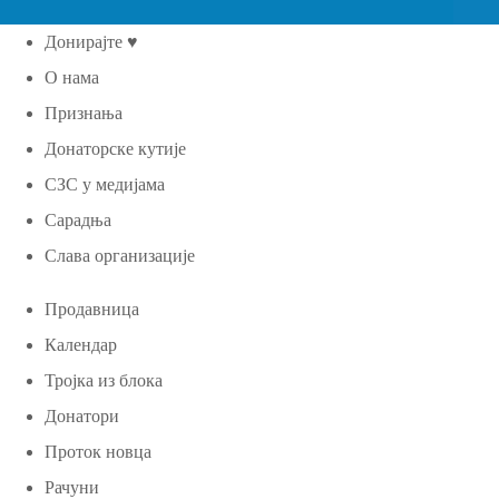
Донирајте ♥
О нама
Признања
Донаторске кутије
СЗС у медијама
Сарадња
Слава организације
Продавница
Календар
Тројка из блока
Донатори
Проток новца
Рачуни