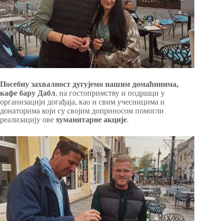
Посебну захвалност дугујемо нашим домаћинима,
кафе бару Дабл
, на гостопримству и подршци у
организацији догађаја, као и свим учесницима и
донаторима који су својим доприносом помогли
реализацију ове
хуманитарне акције
.