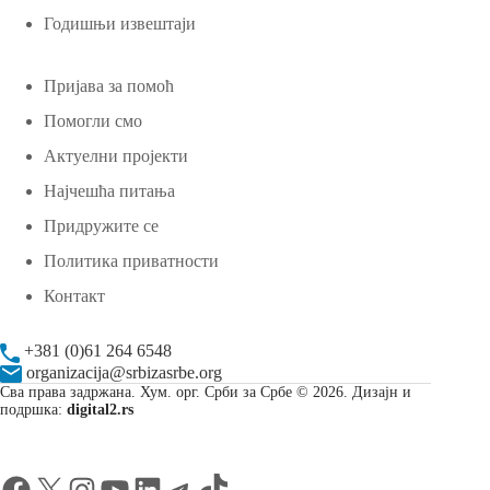
Годишњи извештаји
Пријава за помоћ
Помогли смо
Актуелни пројекти
Најчешћа питања
Придружите се
Политика приватности
Контакт
+381 (0)61 264 6548
organizacija@srbizasrbe.org
Сва права задржана. Хум. орг. Срби за Србе © 2026. Дизајн и
подршка:
digital2.rs
Facebook
X
Instagram
YouTube
LinkedIn
Telegram
TikTok