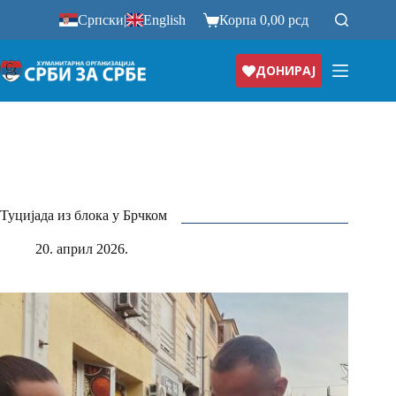
Прескочи
Српски
|
English
Корпа
0,00
рсд
на
ДОНИРАЈ
Туцијада из блока у Брчком
20. април 2026.