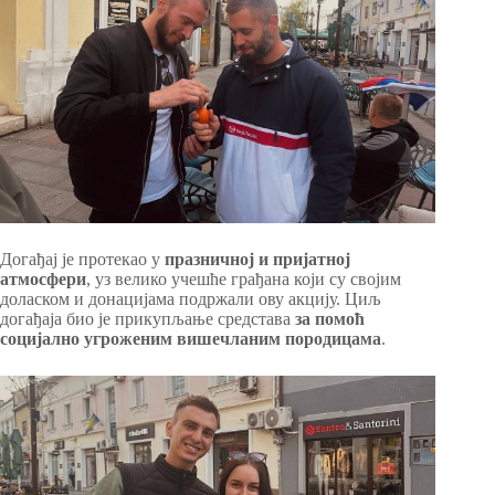
Догађај је протекао у
празничној и пријатној
атмосфери
, уз велико учешће грађана који су својим
доласком и донацијама подржали ову акцију. Циљ
догађаја био је прикупљање средстава
за помоћ
социјално угроженим вишечланим породицама
.