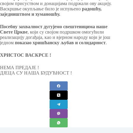
својим присуством и донацијама подржали ову акцију.
Васкршње окупљање било је испуњено
радошћу,
заједништвом и хуманошћу.
Посебну захвалност дугујемо свештеницима наше
Свете Цркве
, који су својом подршком омогућили
реализацију догађаја, као и вјерном народу који је још
једном
показао хришћанску љубав и солидарност
.
ХРИСТОС ВАСКРСЕ !
НЕМА ПРЕДАЈЕ !
ДЈЕЦА СУ НАША БУДУЋНОСТ !