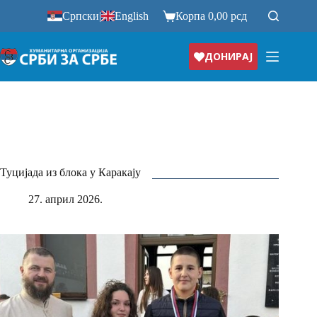
Прескочи
Српски
|
English
Корпа
0,00
рсд
на
ДОНИРАЈ
Туцијада из блока у Каракају
27. април 2026.