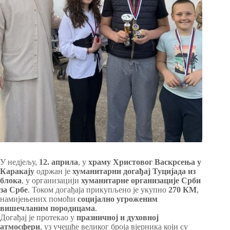
У недјељу,
12. априла
, у
храму Христовог Васкрсења у
Каракају
одржан је
хуманитарни догађај Туцијада из
блока
, у организацији
хуманитарне организације Срби
за Србе
. Током догађаја прикупљено је укупно
270 КМ
,
намијењених помоћи
социјално угроженим
вишечланим породицама
.
Догађај је протекао у
празничној и духовној
атмосфери
, уз учешће великог броја вјерника који су