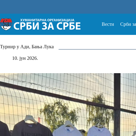
Прескочи
на
Вести
Срби з
Турнир у Ади, Бања Лука
10. јун 2026.