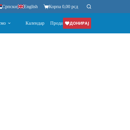
Српски
|
English
Корпа
0,00
рсд
ДОНИРАЈ
смо
Календар
Продавница