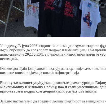
У недјељу,
7. јуна 2026. године
, били смо дио
хуманитарног фуд
људи спремних да кроз спорт подрже племенит циљ. Том прилик
прикупљено је
202,70 КМ,
а цјелокупан износ
намијењен је уг
неопходна.
Овакви догађаји још једном показују да спорт није само такмич
помогне онима којима је помоћ најпотребнија
.
Велику захвалност упућујемо организаторима турнира Боја
Максимовићу и Милошу Бабићу, као и свим учесницима, дона
присуством и подршком допринијели успјеху ове акције.
Заједно настављамо да градимо љепшу будућност за вишедјетне 