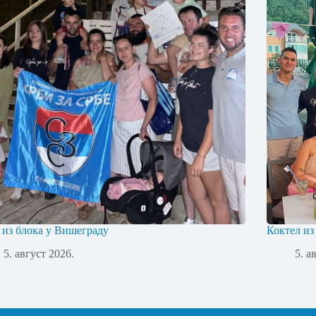
 из блока у Вишеграду
Коктел из
5. август 2026.
5. а