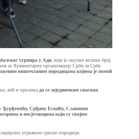
балског турнира у Ади
, који је окупио велики број
ом за Хуманитарну организацију Срби за Србе
роженим вишечланим породицама којима је помоћ
ење, већ и прилика
да се заједничким снагама
ну Ђурђевићу, Срђану Ескићу, Славиши
торима и посјетиоцима који су својим
социјално угрожене српске породице.