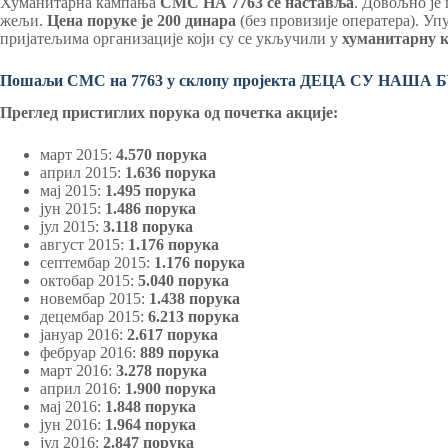
Хуманитарна кампања
СМС НА 7763 се наставља
. Довољно је
жељи.
Цена поруке је 200 динара
(без провизије оператера). У
пријатељима организације који су се укључили у
хуманитарну 
Пошаљи СМС на 7763 у склопу пројекта ДЕЦА СУ НАША
Преглед пристиглих порука од почетка акције:
март 2015:
4.570 порука
април 2015:
1.636 порука
мај 2015:
1.495 порука
јун 2015:
1.486 порука
јул 2015:
3.118 порука
август 2015:
1.176 порука
септембар 2015:
1.176 порука
октобар 2015:
5.040 порука
новембар 2015:
1.438 порука
децембар 2015:
6.213 порука
јануар 2016:
2.617 порука
фебруар 2016:
889 порука
март 2016:
3.278 порука
април 2016:
1.900 порука
мај 2016:
1.848 порука
јун 2016:
1.964 порука
јул 2016:
2.847 порука