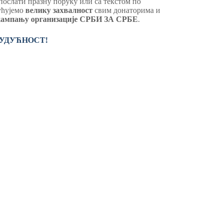
 послати празну поруку или са текстом по
пућујемо
велику
захвалност
свим донаторима и
кампању организације СРБИ ЗА СРБЕ
.
 БУДУЋНОСТ!