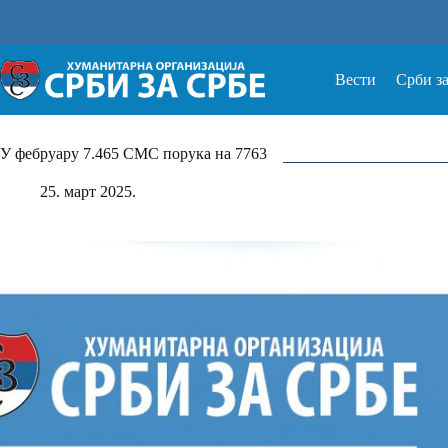
Прескочи
на
Вести
Срби з
У фебруару 7.465 СМС порука на 7763
25. март 2025.