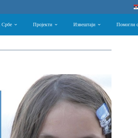
а Србе
Пројекти
Извештаји
Помогли 