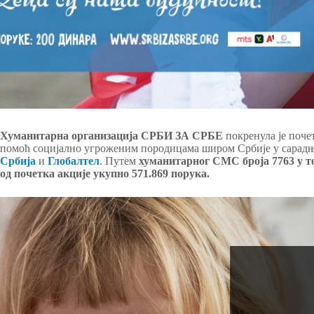
Хуманитарна организација СРБИ ЗА СРБЕ
покренула је поче
помоћ социјално угроженим породицама широм Србије у сарад
Србија
и
Глобалтел
. Путем
хуманитарног СМС броја 7763
у т
од почетка акције укупно 571.869 порука.