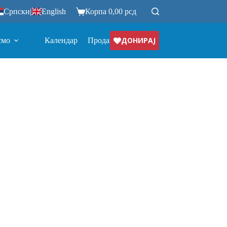
Српски
|
English
Корпа
0,00
рсд
ДОНИРАЈ
смо
Календар
Продавница