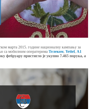
тком марта 2015. године националну кампању за
њи са мобилним оператерима
Телеком
,
Yettel
,
А1
оку фебруару пристигло је укупно 7.465 порука, а