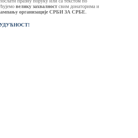
 послати празну поруку или са текстом по
пућујемо
велику
захвалност
свим донаторима и
кампању организације СРБИ ЗА СРБЕ
.
 БУДУЋНОСТ!