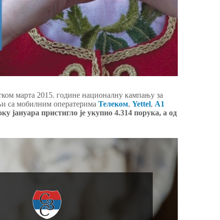
тком марта 2015. године националну кампању за
њи са мобилним оператерима
Телеком
,
Yettel
,
А1
оку јануара пристигло је укупно 4.314 порука, а од