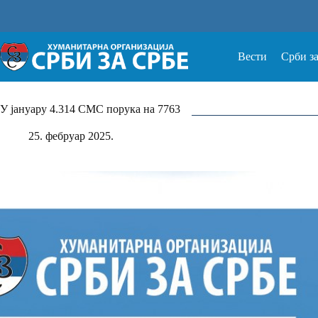
Прескочи
на
Вести
Срби з
У јануару 4.314 СМС порука на 7763
25. фебруар 2025.