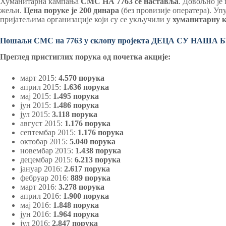
Хуманитарна кампања
СМС НА 7763 се наставља
. Довољно је
жељи.
Цена поруке је 200 динара
(без провизије оператера). У
пријатељима организације који су се укључили у
хуманитарну 
Пошаљи СМС на 7763 у склопу пројекта ДЕЦА СУ НАША
Преглед пристиглих порука од почетка акције:
март 2015:
4.570 порука
април 2015:
1.636 порука
мај 2015:
1.495 порука
јун 2015:
1.486 порука
јул 2015:
3.118 порука
август 2015:
1.176 порука
септембар 2015:
1.176 порука
октобар 2015:
5.040 порука
новембар 2015:
1.438 порука
децембар 2015:
6.213 порука
јануар 2016:
2.617 порука
фебруар 2016:
889 порука
март 2016:
3.278 порука
април 2016:
1.900 порука
мај 2016:
1.848 порука
јун 2016:
1.964 порука
јул 2016:
2.847 порука