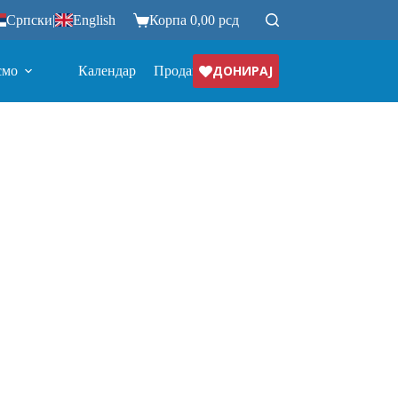
Српски
|
English
Корпа
0,00
рсд
ДОНИРАЈ
смо
Календар
Продавница