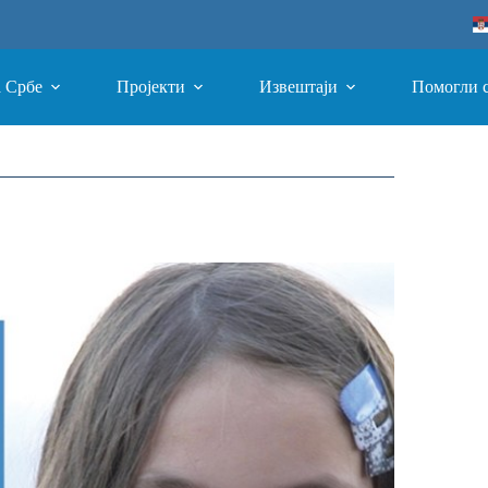
а Србе
Пројекти
Извештаји
Помогли 