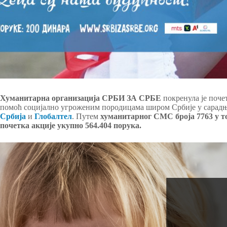
Хуманитарна организација СРБИ ЗА СРБЕ
покренула је поче
помоћ социјално угроженим породицама широм Србије у сарад
Србија
и
Глобалтел
. Путем
хуманитарног СМС броја 7763
у т
почетка акције укупно 564.404 порука.