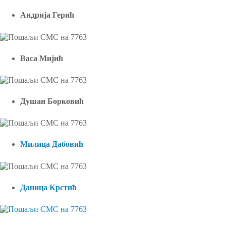
Андрија Герић
Васа Мијић
Душан Боркови
ћ
Милица Дабовић
Даница Крстић