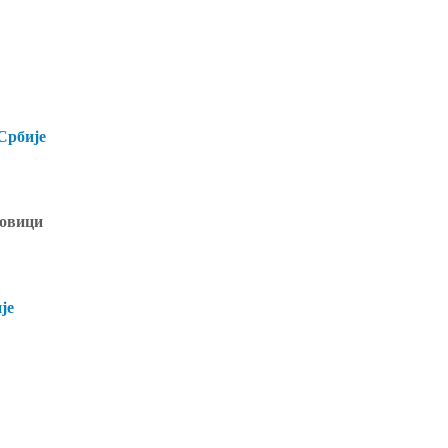
Србије
ровици
је