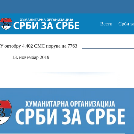
Прескочи
на
Вести
Срби з
У октобру 4.402 СМС порука на 7763
13. новембар 2019.