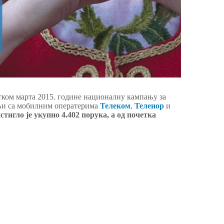
тком марта 2015. године националну кампању за
њи са мобилним оператерима
Телеком
,
Теленор
и
стигло је укупно 4.402 порука, а од почетка