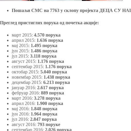
Пошаљи СМС на 7763 у склопу пројекта ДЕЦА СУ 
Преглед пристиглих порука од почетка акције:
март 2015:
4.570 порука
април 2015:
1.636 порука
мај 2015:
1.495 порука
јун 2015:
1.486 порука
јул 2015:
3.118 порука
август 2015:
1.176 порука
септембар 2015:
1.176 порука
октобар 2015:
5.040 порука
новембар 2015:
1.438 порука
децембар 2015:
6.213 порука
јануар 2016:
2.617 порука
фебруар 2016:
889 порука
март 2016:
3.278 порука
април 2016:
1.900 порука
мај 2016:
1.848 порука
јун 2016:
1.964 порука
јул 2016:
2.847 порука
август 2016:
793 поруке
септембар 2016:
2.026 порука