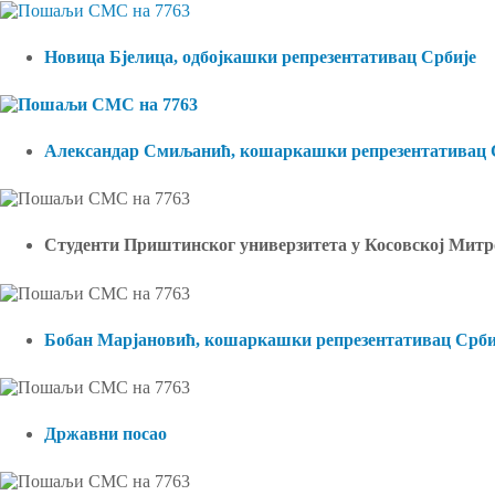
Новица Бјелица, одбојкашки репрезентативац Србије
Александар Смиљанић, кошаркашки репрезентативац 
Студенти Приштинског универзитета у Косовској Мит
Бобан Марјановић, кошаркашки репрезентативац Срби
Државни посао