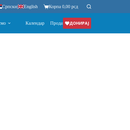
Српски
|
English
Корпа
0,00
рсд
ДОНИРАЈ
смо
Календар
Продавница