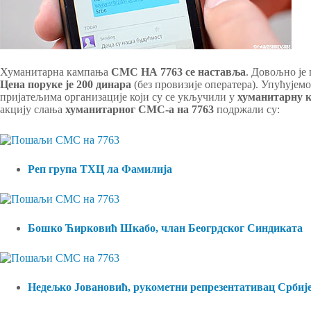
Хуманитарна кампања
СМС НА 7763 се наставља
. Довољно је
Цена поруке је 200 динара
(без провизије оператера). Упућујем
пријатељима организације који су се укључили у
хуманитарну 
акцију слања
хуманитарног СМС-а
на 7763
подржали су:
Реп група ТХЦ ла Фамилија
Бошко Ћирковић Шкабо, члан Беогрдског Синдиката
Недељко Јовановић, рукометни репрезентативац Србиј