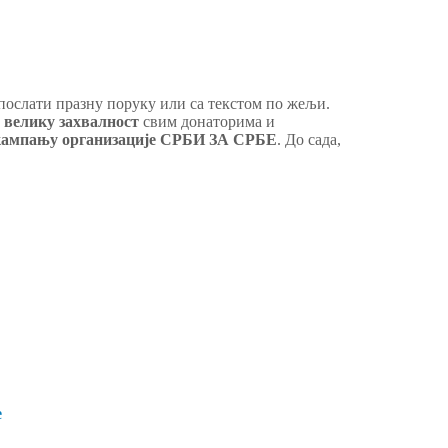
 послати празну поруку или са текстом по жељи.
о
велику
захвалност
свим донаторима и
кампању организације СРБИ ЗА СРБЕ
. До сада,
е