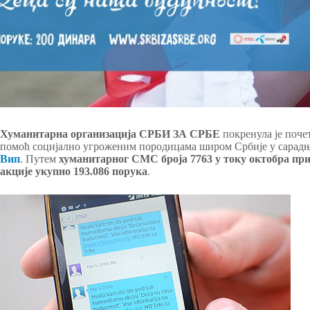
Хуманитарна организација СРБИ ЗА СРБЕ
покренула је поче
помоћ социјално угроженим породицама широм Србије у сарад
Вип
. Путем
хуманитарног СМС броја 7763
у току октобра при
акције укупно 193.086 порука
.